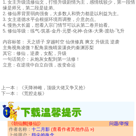
1. 女主升级流修仙文，打怪升级剧情为主，感情线较少，第一段情
缘是师兄，第二段是徒弟。
2. 修仙界背景弱肉强食，大多数人和势力都是以利益为主。
3. 女主道德水平会根据环境而调整，介意勿点。
4. 慢热大长篇，想看入宗门情节可以从第二卷开始看。
5. 修仙等级：练气-筑基-金丹-元婴-化神-合体-大乘-渡劫-飞升
内容标签： 天之骄子 穿越时空 仙侠修真 爽文 升级流 逆袭
主角视角凌微？配角裴挽晴裴潇炎灼秦渊苏梨
其它：修仙，逆袭，女配，升级
一句话简介：从炮灰女配到第一法修！
立意：在逆境中自立自强，改变命运
上一本：
《天降神雌，顶级大佬又争又抢》
下一本：
《荒腔走板》
《朝仙阙[修仙]》
问题/举报
作者名称：
十二月影
(查看作者其他作品 »)
上传用户：
指尖的执念