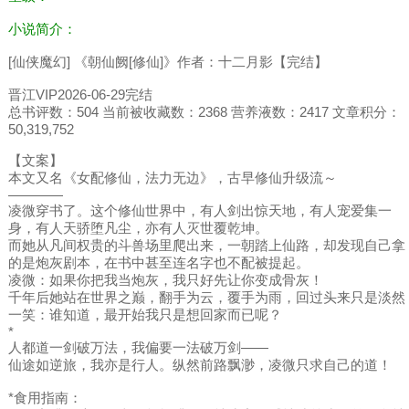
小说简介：
[仙侠魔幻] 《朝仙阙[修仙]》作者：十二月影【完结】
晋江VIP2026-06-29完结
总书评数：504 当前被收藏数：2368 营养液数：2417 文章积分：
50,319,752
【文案】
本文又名《女配修仙，法力无边》，古早修仙升级流～
————
凌微穿书了。这个修仙世界中，有人剑出惊天地，有人宠爱集一
身，有人天骄堕凡尘，亦有人灭世覆乾坤。
而她从凡间权贵的斗兽场里爬出来，一朝踏上仙路，却发现自己拿
的是炮灰剧本，在书中甚至连名字也不配被提起。
凌微：如果你把我当炮灰，我只好先让你变成骨灰！
千年后她站在世界之巅，翻手为云，覆手为雨，回过头来只是淡然
一笑：谁知道，最开始我只是想回家而已呢？
*
人都道一剑破万法，我偏要一法破万剑——
仙途如逆旅，我亦是行人。纵然前路飘渺，凌微只求自己的道！
*食用指南：