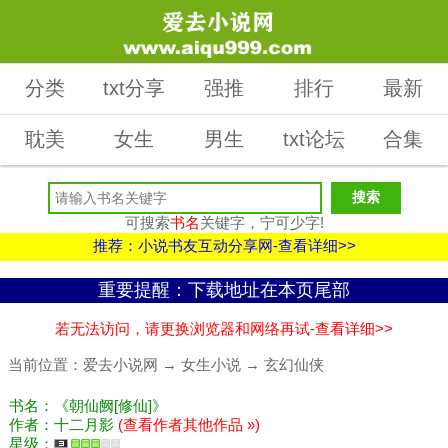
分类
txt分享
强推
排行
最新
耽美
女生
男生
txt论坛
合集
可搜索
书名
关键字，宁可少字!
推荐：小说书友互动分享网-查看详细>>
重要提醒：下载地址在本页尾部
若无法访问，请更换浏览器和网络再试-查看详细>>
当前位置：
爱去小说网
→
女生小说
→
玄幻仙侠
书名：《朝仙阙[修仙]》
作者：十二月影
(查看作者其他作品 »)
星级：