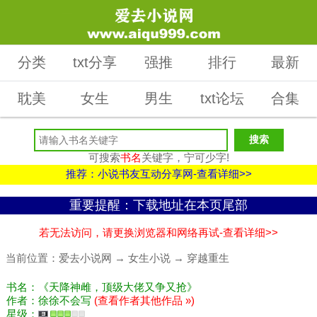
分类
txt分享
强推
排行
最新
耽美
女生
男生
txt论坛
合集
可搜索
书名
关键字，宁可少字!
推荐：小说书友互动分享网-查看详细>>
重要提醒：下载地址在本页尾部
若无法访问，请更换浏览器和网络再试-查看详细>>
当前位置：
爱去小说网
→
女生小说
→
穿越重生
书名：《天降神雌，顶级大佬又争又抢》
作者：徐徐不会写
(查看作者其他作品 »)
星级：