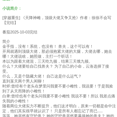
小说简介：
[穿越重生] 《天降神雌，顶级大佬又争又抢》作者：徐徐不会写
【完结】
番茄2025-10-03完结
简介
金手指，没有！系统，也没有！ 兽夫，这个可以有！
开局就遇到顶级大佬，那必须抱紧大佬的大腿，大佬去哪，她去
哪！大佬说啥，她照做，主打一个听话！
本以为跟着大佬混，三天吃九顿，结果三天饿九顿。
什么？大佬要给自己找兽夫？ 为了自己的小命，云洛选择了接
受。
什么，又是个隐藏大佬！ 自己这是什么运气？
直到某天两个男人闲聊！
时烬:曾经有个老头在梦里问我要不要小雌性，我说要！于是我捡
到了从天而降的小雌性！
白聿:曾经也有个老头问我要不要小雌性 我说不要！所以 我差点痛
失我的小雌性！
随着两位大佬实力不断提升，他们这才明白，原来一切都是命中注
定，他们其实很早就认识了！ 只是所有人都忘记了而已.....
等等，她居然有守护兽？ 她的守护兽居然要暴揍她的兽夫？ 她的