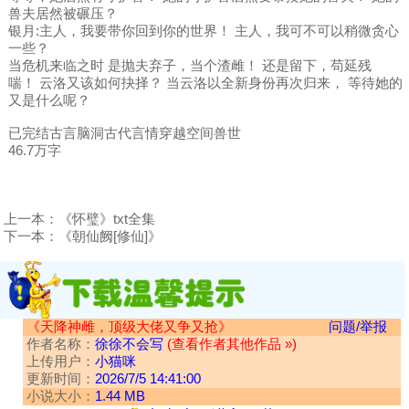
兽夫居然被碾压？
银月:主人，我要带你回到你的世界！ 主人，我可不可以稍微贪心
一些？
当危机来临之时 是抛夫弃子，当个渣雌！ 还是留下，苟延残
喘！ 云洛又该如何抉择？ 当云洛以全新身份再次归来， 等待她的
又是什么呢？
已完结古言脑洞古代言情穿越空间兽世
46.7万字
上一本：
《怀璧》txt全集
下一本：
《朝仙阙[修仙]》
《天降神雌，顶级大佬又争又抢》
问题/举报
作者名称：
徐徐不会写
(查看作者其他作品 »)
上传用户：
小猫咪
更新时间：
2026/7/5 14:41:00
小说大小：
1.44 MB