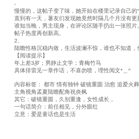
-
慢慢的，这帖子变了味，她开始在楼里记录自己的“
直到有一天，薯友们发现她竟然时隔几个月没有更新
谁知当晚，男主现身，在评论区随手扔出一张照片
帖子热度再创新高。
2、
陆瞻性格沉稳内敛，生活波澜不惊，谁也不知道，他
【阅读提示】
年上差3岁；男静止文学；青梅竹马
具体排雷见一章作话，不喜勿喷，理性阅文*＿^
内容标签： 都市 情有独钟 破镜重圆 治愈 追爱火葬
主角视角孟夏陆瞻配角祝炎枫
其它：破镜重圆，久别重逢，女性成长，
一句话简介：前任相见，分外眼红
立意：爱是童话也是生活