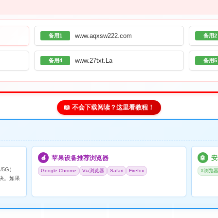
www.aqxsw222.com
备用1
备用2
www.27txt.La
备用4
备用5
📖 不会下载阅读？这里看教程！
苹果设备推荐浏览器
安
🍎
🤖
/5G）
Google Chrome
Via浏览器
Safari
Firefox
X浏览
决。如果