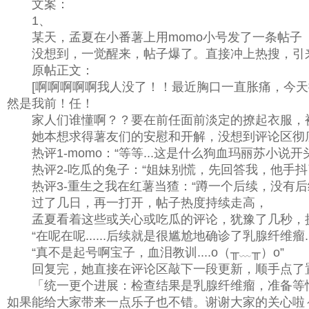
文案：
1、
某天，孟夏在小番薯上用momo小号发了一条帖子
没想到，一觉醒来，帖子爆了。直接冲上热搜，引
原帖正文：
[啊啊啊啊啊我人没了！！最近胸口一直胀痛，今天
然是我前！任！
家人们谁懂啊？？要在前任面前淡定的撩起衣服，被他
她本想求得薯友们的安慰和开解，没想到评论区彻
热评1-momo：“等等...这是什么狗血玛丽苏小说开
热评2-吃瓜的兔子：“姐妹别慌，先回答我，他手抖
热评3-重生之我在红薯当猹：“蹲一个后续，没有后
过了几日，再一打开，帖子热度持续走高，
孟夏看着这些或关心或吃瓜的评论，犹豫了几秒，挑
“在呢在呢......后续就是很尴尬地确诊了乳腺纤维瘤....
“真不是起号啊宝子，血泪教训....o（╥﹏╥）o”
回复完，她直接在评论区敲下一段更新，顺手点了
「统一更个进展：检查结果是乳腺纤维瘤，准备等忙
如果能给大家带来一点乐子也不错。谢谢大家的关心啦