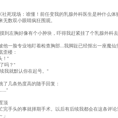
《社死现场：谁懂！前任变我的乳腺外科医生是种什么体
来无数双小眼睛疯狂围观。
摸到左胸好像有个小肿块，吓得我赶紧挂了个乳腺外科去
一脸专业地盯着检查胸部...我脚趾已经抠出一座魔仙堡
底歪楼：
头！”
了吗？”
续我就默认你在起号。”
了几条热度高的随手回复：
..”
置顶
完手头的事就择期手术。以后有后续我都会在这条评论
～」