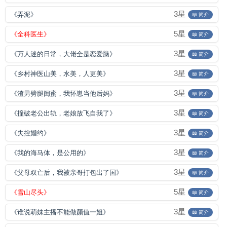
3星
《弄泥》
📖 简介
5星
《全科医生》
📖 简介
3星
《万人迷的日常，大佬全是恋爱脑》
📖 简介
3星
《乡村神医山美，水美，人更美》
📖 简介
3星
《渣男劈腿闺蜜，我怀崽当他后妈》
📖 简介
3星
《撞破老公出轨，老娘放飞自我了》
📖 简介
3星
《失控婚约》
📖 简介
3星
《我的海马体，是公用的》
📖 简介
3星
《父母双亡后，我被亲哥打包出了国》
📖 简介
5星
《雪山尽头》
📖 简介
3星
《谁说萌妹主播不能做颜值一姐》
📖 简介