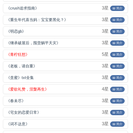
3星
《crush追求指南》
📖 简介
3星
《重生年代喜当妈：宝宝要黑化？》
📖 简介
3星
《明恋gb》
📖 简介
3星
《继承破屋后，囤货躺平天灾》
📖 简介
5星
《青柠狂想》
📖 简介
3星
《老板，请自重》
📖 简介
3星
《贪蜜》txt全集
📖 简介
4星
《爱欲礼赞，涅槃再生》
📖 简介
3星
《春未尽》
📖 简介
3星
《宅女的恋爱日常》
📖 简介
3星
《词不达意》
📖 简介