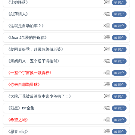
3星
《让她降落》
📖 简介
3星
《刻薄情人》
📖 简介
3星
《这就是自动泊车？》
📖 简介
3星
《DearD亲爱的告诉你》
📖 简介
3星
《趁同桌好乖，赶紧忽悠做老婆》
📖 简介
3星
《亲妈归来，五个逆子请接驾》
📖 简介
5星
《一整个宇宙换一颗青柠》
📖 简介
5星
《你来自哪颗星球》
📖 简介
3星
《大院厂花被反派资本家少爷拱了！》
📖 简介
3星
《烈星》txt全集
📖 简介
5星
《希望之城》
📖 简介
3星
《思春日记》
📖 简介