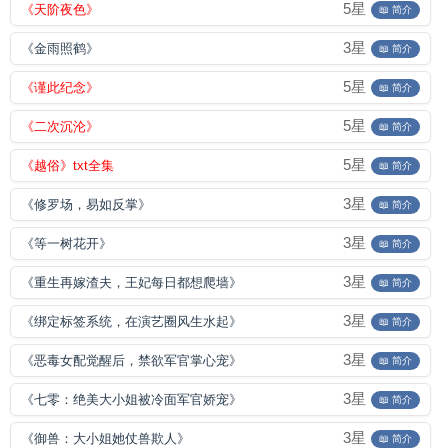
5星
《天阶夜色》
📖 简介
3星
《金雨照鹤》
📖 简介
5星
《谨此纪念》
📖 简介
5星
《二次沉沦》
📖 简介
5星
《越俗》txt全集
📖 简介
3星
《修罗场，易如反掌》
📖 简介
3星
《等一树花开》
📖 简介
3星
《重生再嫁渣夫，王妃每日都想爬墙》
📖 简介
3星
《绑定标签系统，在演艺圈风生水起》
📖 简介
3星
《恶毒女配觉醒后，禁欲军官掌心宠》
📖 简介
3星
《七零：绝美大小姐被冷面军官娇宠》
📖 简介
3星
《御兽：大小姐她仗兽欺人》
📖 简介