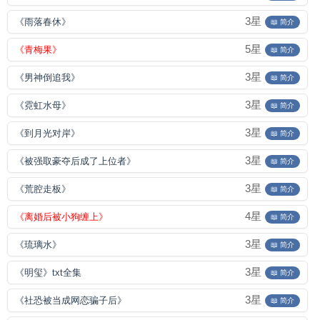
3星
《雨落春休》
📖 简介
5星
《青梅果》
📖 简介
3星
《男神倒追我》
📖 简介
3星
《霓虹水母》
📖 简介
3星
《到月光对岸》
📖 简介
3星
《被强取豪夺后成了上位者》
📖 简介
3星
《荒腔走板》
📖 简介
4星
《离婚后被小狗缠上》
📖 简介
3星
《琉璃水》
📖 简介
3星
《明玺》txt全集
📖 简介
3星
《社恐被当成网恋骗子后》
📖 简介