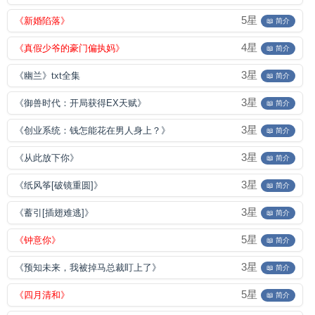
5星
《新婚陷落》
📖 简介
4星
《真假少爷的豪门偏执妈》
📖 简介
3星
《幽兰》txt全集
📖 简介
3星
《御兽时代：开局获得EX天赋》
📖 简介
3星
《创业系统：钱怎能花在男人身上？》
📖 简介
3星
《从此放下你》
📖 简介
3星
《纸风筝[破镜重圆]》
📖 简介
3星
《蓄引[插翅难逃]》
📖 简介
5星
《钟意你》
📖 简介
3星
《预知未来，我被掉马总裁盯上了》
📖 简介
5星
《四月清和》
📖 简介