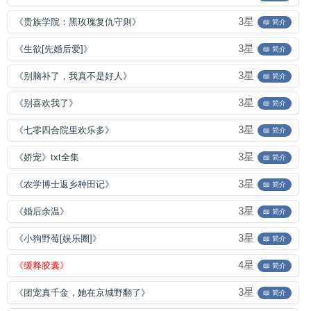
3星
《贵族学院：黑玫瑰复仇守则》
📖 简介
3星
《生欲[先婚后爱]》
📖 简介
3星
《别脑补了，我真不是好人》
📖 简介
3星
《别喜欢我了》
📖 简介
3星
《七零四合院里欢乐多》
📖 简介
3星
《娇宠》txt全集
📖 简介
3星
《农学博士返乡种田记》
📖 简介
3星
《婚后余温》
📖 简介
3星
《小狗野莓[娱乐圈]》
📖 简介
4星
《缓释胶囊》
📖 简介
3星
《团宠真千金，她在京城野翻了》
📖 简介