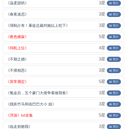
3星
《温柔甜哄》
📖 简介
3星
《春夜迷恋》
📖 简介
3星
《强制占有！暴徒总裁对她以上犯下》
📖 简介
5星
《夜色难寐》
📖 简介
4星
《伺机上位》
📖 简介
3星
《不期之婚》
📖 简介
3星
《不擅相思》
📖 简介
5星
《异常测定》
📖 简介
3星
《氪金后，五个豪门大佬争着做我爸》
📖 简介
3星
《残疾竹马和凶巴巴大小 姐》
📖 简介
5星
《浮游》txt全集
📖 简介
3星
《临走前吻我》
📖 简介