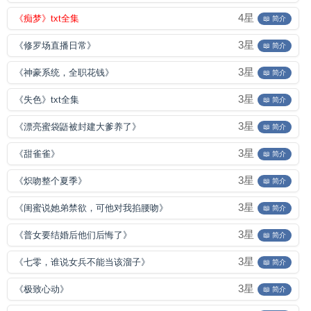
4星
《痴梦》txt全集
📖 简介
3星
《修罗场直播日常》
📖 简介
3星
《神豪系统，全职花钱》
📖 简介
3星
《失色》txt全集
📖 简介
3星
《漂亮蜜袋鼯被封建大爹养了》
📖 简介
3星
《甜雀雀》
📖 简介
3星
《炽吻整个夏季》
📖 简介
3星
《闺蜜说她弟禁欲，可他对我掐腰吻》
📖 简介
3星
《普女要结婚后他们后悔了》
📖 简介
3星
《七零，谁说女兵不能当该溜子》
📖 简介
3星
《极致心动》
📖 简介