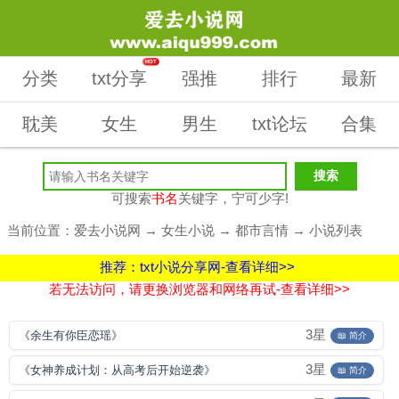
HOT
分类
txt分享
强推
排行
最新
耽美
女生
男生
txt论坛
合集
可搜索
书名
关键字，宁可少字!
当前位置：
爱去小说网
→
女生小说
→
都市言情
→ 小说列表
推荐：txt小说分享网-查看详细>>
若无法访问，请更换浏览器和网络再试-查看详细>>
3星
《余生有你臣恋瑶》
📖 简介
3星
《女神养成计划：从高考后开始逆袭》
📖 简介