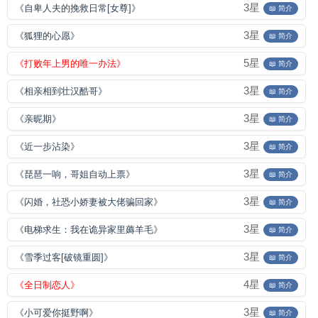
3星
《自卑人夫的挽救日常[女尊]》
📖 简介
3星
《狐狸的心愿》
📖 简介
5星
《打败年上男的唯一办法》
📖 简介
3星
《相亲相到壮汉酷哥》
📖 简介
3星
《亲昵期》
📖 简介
3星
《近一步沾染》
📖 简介
3星
《琵琶一响，哥姐自动上票》
📖 简介
3星
《闪婚，社恐小娇妻被大佬骗回家》
📖 简介
3星
《电梯求生：我在诡异家里薅羊毛》
📖 简介
3星
《雪季过客[破镜重圆]》
📖 简介
4星
《全日制恋人》
📖 简介
3星
《小可爱你挺野啊》
📖 简介