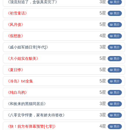
3星
《顶流别追了，盒饭真卖完了》
📖 简介
5星
《初雪童话》
📖 简介
5星
《风月债》
📖 简介
4星
《假想敌》
📖 简介
3星
《戚小姐军婚日常[年代]》
📖 简介
5星
《大小姐实在貌美》
📖 简介
5星
《夏日悸》
📖 简介
5星
《冷岛》txt全集
📖 简介
5星
《纯白乌鸦》
📖 简介
3星
《和捡来的黑猫同居后》
📖 简介
3星
《八零玄学悍妻，家有娇夫待签收》
📖 简介
4星
《快！前方有弹幕预警[七零]》
📖 简介