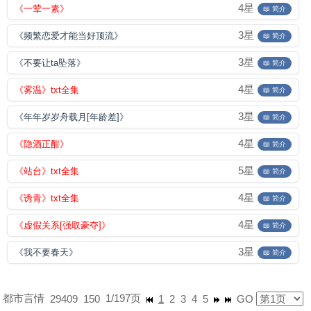
4星
《一荤一素》
📖 简介
3星
《频繁恋爱才能当好顶流》
📖 简介
3星
《不要让ta坠落》
📖 简介
4星
《雾温》txt全集
📖 简介
3星
《年年岁岁舟载月[年龄差]》
📖 简介
4星
《隐酒正酣》
📖 简介
5星
《站台》txt全集
📖 简介
4星
《诱青》txt全集
📖 简介
4星
《虚假关系[强取豪夺]》
📖 简介
3星
《我不要春天》
📖 简介
都市言情
1/197页
29409
150
1
2
3
4
5
GO