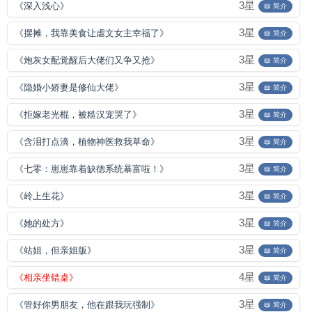
3星
《深入浅心》
📖 简介
3星
《摆摊，我靠美食让虐文女主幸福了》
📖 简介
3星
《炮灰女配觉醒后大佬们又争又抢》
📖 简介
3星
《隐婚小娇妻是修仙大佬》
📖 简介
3星
《拒嫁老光棍，被糙汉宠哭了》
📖 简介
3星
《含泪打点滴，植物神医救我草命》
📖 简介
3星
《七零：崽崽靠着缺德系统暴富啦！》
📖 简介
3星
《岭上生花》
📖 简介
3星
《她的处方》
📖 简介
3星
《站姐，但亲姐版》
📖 简介
4星
《相亲坐错桌》
📖 简介
3星
《管好你男朋友，他在跟我玩强制》
📖 简介