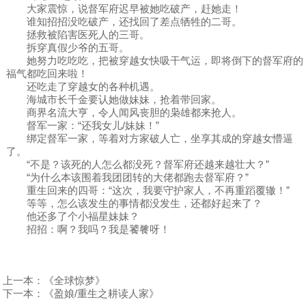
大家震惊，说督军府迟早被她吃破产，赶她走！
谁知招招没吃破产，还找回了差点牺牲的二哥。
拯救被陷害医死人的三哥。
拆穿真假少爷的五哥。
她努力吃吃吃，把被穿越女快吸干气运，即将倒下的督军府的
福气都吃回来啦！
还吃走了穿越女的各种机遇。
海城市长千金要认她做妹妹，抢着带回家。
商界名流大亨，令人闻风丧胆的枭雄都来抢人。
督军一家：“还我女儿/妹妹！”
绑定督军一家，等着对方家破人亡，坐享其成的穿越女懵逼
了。
“不是？该死的人怎么都没死？督军府还越来越壮大？”
“为什么本该围着我团团转的大佬都跑去督军府？”
重生回来的四哥：“这次，我要守护家人，不再重蹈覆辙！”
等等，怎么该发生的事情都没发生，还都好起来了？
他还多了个小福星妹妹？
招招：啊？我吗？我是饕餮呀！
上一本：
《全球惊梦》
下一本：
《盈娘/重生之耕读人家》