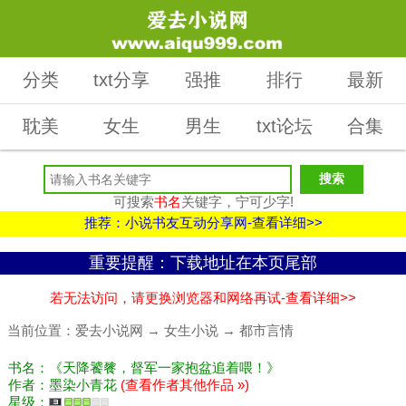
分类
txt分享
强推
排行
最新
耽美
女生
男生
txt论坛
合集
可搜索
书名
关键字，宁可少字!
推荐：小说书友互动分享网-查看详细>>
重要提醒：下载地址在本页尾部
若无法访问，请更换浏览器和网络再试-查看详细>>
当前位置：
爱去小说网
→
女生小说
→
都市言情
书名：《天降饕餮，督军一家抱盆追着喂！》
作者：墨染小青花
(查看作者其他作品 »)
星级：