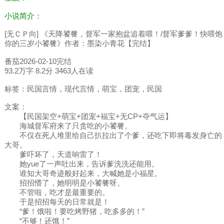
小说简介：
[无ＣＰ向] 《天降饕餮，督军一家抱盆追着喂！/督军爹爹！快喂饱
你的三岁小饕餮》作者：墨染小青花【完结】
番茄2026-02-10完结
93.2万字 8.2分 3463人在读
标签：民国言情，现代言情，萌宝，团宠，民国
文案：
【民国架空+萌宝+团宠+福宝+无CP+夺气运】
海城督军府来了只贪吃的小饕餮。
不仅在死人堆里给自己扒拉出了个爹，还吃下即将毒发身亡的
大哥。
爹吓坏了，天道响雷了！
她yue了一声吐出来，告诉爹洗洗还能用。
谁知大哥奇迹般好起来，大喊她是小福星。
招招懵了，她明明是小饕餮呀。
不管啦，吃才是最重要的。
于是招招每天的日常就是！
“爹！饿啦！要吃烤野猪，吃多多的！”
“不够！还饿！”