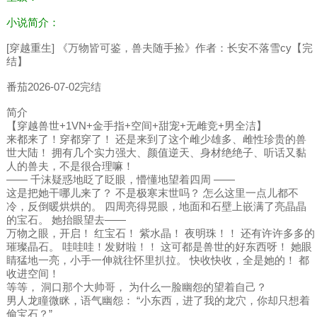
小说简介：
[穿越重生] 《万物皆可鉴，兽夫随手捡》作者：长安不落雪cy【完
结】
番茄2026-07-02完结
简介
【穿越兽世+1VN+金手指+空间+甜宠+无雌竞+男全洁】
来都来了！穿都穿了！ 还是来到了这个雌少雄多、雌性珍贵的兽
世大陆！ 拥有几个实力强大、颜值逆天、身材绝绝子、听话又黏
人的兽夫，不是很合理嘛！
—— 千沫疑惑地眨了眨眼，懵懂地望着四周 ——
这是把她干哪儿来了？ 不是极寒末世吗？ 怎么这里一点儿都不
冷，反倒暖烘烘的。 四周亮得晃眼，地面和石壁上嵌满了亮晶晶
的宝石。 她抬眼望去——
万物之眼，开启！ 红宝石！ 紫水晶！ 夜明珠！！ 还有许许多多的
璀璨晶石。 哇哇哇！发财啦！！ 这可都是兽世的好东西呀！ 她眼
睛猛地一亮，小手一伸就往怀里扒拉。 快收快收，全是她的！ 都
收进空间！
等等， 洞口那个大帅哥， 为什么一脸幽怨的望着自己？
男人龙瞳微眯，语气幽怨： “小东西，进了我的龙穴，你却只想着
偷宝石？”