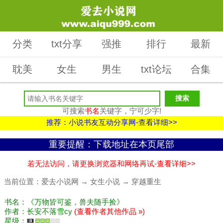
分类
txt分享
强推
排行
最新
耽美
女生
男生
txt论坛
合集
可搜索
书名
关键字，宁可少字!
推荐：小说书友互动分享网-查看详细>>
重要提醒：下载地址在本页尾部
若无法访问，请更换浏览器和网络再试-查看详细>>
当前位置：
爱去小说网
→
女生小说
→
穿越重生
书名：《万物皆可鉴，兽夫随手捡》
作者：长安不落雪cy
(查看作者其他作品 »)
星级：