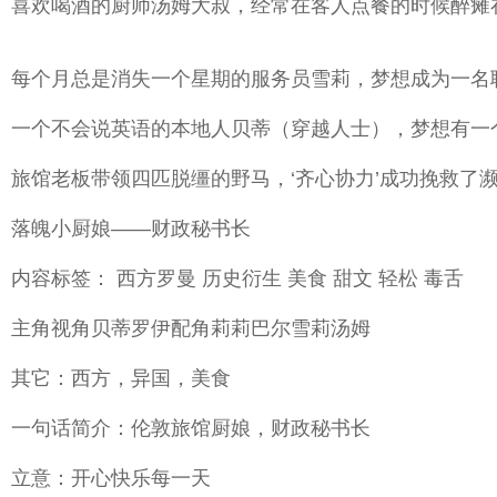
喜欢喝酒的厨师汤姆大叔，经常在客人点餐的时候醉瘫
每个月总是消失一个星期的服务员雪莉，梦想成为一名
一个不会说英语的本地人贝蒂（穿越人士），梦想有一
旅馆老板带领四匹脱缰的野马，‘齐心协力’成功挽救
落魄小厨娘——财政秘书长
内容标签： 西方罗曼 历史衍生 美食 甜文 轻松 毒舌
主角视角贝蒂罗伊配角莉莉巴尔雪莉汤姆
其它：西方，异国，美食
一句话简介：伦敦旅馆厨娘，财政秘书长
立意：开心快乐每一天