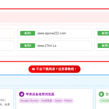
www.aqxsw222.com
备用1
备用2
www.27txt.La
备用4
备用5
📖 不会下载阅读？这里看教程！
苹果设备推荐浏览器
安
🍎
🤖
/5G）
Google Chrome
Via浏览器
Safari
Firefox
X浏览
决。如果