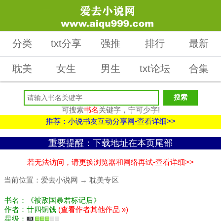
分类
txt分享
强推
排行
最新
耽美
女生
男生
txt论坛
合集
可搜索
书名
关键字，宁可少字!
推荐：小说书友互动分享网-查看详细>>
重要提醒：下载地址在本页尾部
若无法访问，请更换浏览器和网络再试-查看详细>>
当前位置：
爱去小说网
→
耽美专区
书名：《被敌国暴君标记后》
作者：廿四铜钱
(查看作者其他作品 »)
星级：