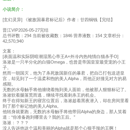
小说简介：
[玄幻灵异] 《被敌国暴君标记后》作者：廿四铜钱【完结】
晋江VIP2026-05-27完结
总书评数：294 当前被收藏数：1846 营养液数：154 文章积分：
42,570,940
文案：
[表面温和实际阴暗潮湿黑心帝王A×外冷内热纯情白猫杀手O]
洛湫是一只半分化的白猫Omega，也曾是帝国皇室最受宠的小王
子。
然而一朝国灭，他为了杀死敌国新任的暴君，把自己打包送进皇
宫，却见到了一个温柔和煦的美人Alpha，而他正好撞见对方的易
感期。
无数的水母触手将他缠绕着拖到美人面前，他被那人狠狠标记了。
洛湫软着腿落荒而逃，继续寻找着刺杀王的机会。
终于在得知新王的寝宫位置后，洛湫趁着黑夜潜入，却在房间里看
到了那个标记他的美人Alpha。
他转身就要跑，无数的水母触手将他带回Alpha的身边，那人笑着
道：“你准备跑到哪里去？我的王后。”
洛湫：？？？
没人告诉他这个温和美丽的Alpha就是那个心狠手辣的王啊！