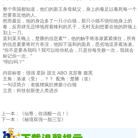
.
整个帝国都知道，他们的新王杀母弑父，身上的毒足以毒死每一个
想要靠近他的人。
然而最近，他的身边多了一只小白猫，那只小猫不惧怕他身上的
毒，反而肆无忌惮地挥着锋利的爪子，无时无刻想要在他的脖颈上
划上一刀。
直到某天晚上，楚勝的信息素**，他的触手将洛湫紧紧缠住，所有
的信息素要将对方吞没，他卸下温和的面具，恶劣地逗弄着洛湫。
“你不是要杀我吗？我可以给你机会，只是你每失败一次，我就会
标记你一次。”
“明白吗？”
内容标签：强强 星际 甜文 ABO 克苏鲁 腹黑
主角：洛湫（受），？？ 配角：楚勝（攻）
一句话简介：老狐狸疯狂撩拨小白猫
立意：科技创新使人类进步
上一本：
《仙尊，你清醒一点！》
下一本：
《秘境双强一胎三宝》