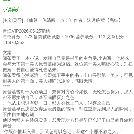
小说简介：
[玄幻灵异] 《仙尊，你清醒一点！》作者：沫月临萤【完结】
晋江VIP2026-05-25完结
总书评数：273 当前被收藏数：1036 营养液数：113 文章积分：
11,870,952
文案：
闻茶看了一本小说，发现自己竟是书里的主角受,小说写，他将来
会与天下第一美人原音蕴结为道侣。这位第一美人嘴硬心软，别扭
傲娇，爱自己爱得死去活来。
闻茶看得心潮澎湃，当即抛下手中的书，上山寻那第一美人，可见
到美人的第一面，美人却眸光冰冷，满眼无情。
****
原音蕴曾对一人心动过，奈何对方心冷如铁，无论怎么努力，那人
都不愿接纳自己，甚至满眼厌弃之色
。他从未想过有朝一日，那人会找上门来，说喜欢自己。
原音蕴早已决定放弃这段愚蠢的感情，却在重新见到那人的瞬间，
不由自主地心颤。
他以为那人在装疯卖傻，却发现对方只是早已忘记了自己的容貌和
声音。
“你既然恨我入骨，那又怎可以忘记，我这个十恶不赦之人。”