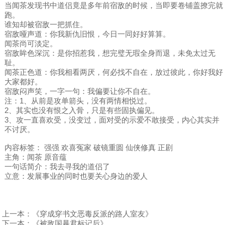
当闻茶发现书中道侣竟是多年前宿敌的时候，当即要卷铺盖撩完就
跑。
谁知却被宿敌一把抓住。
宿敌哑声道：你我新仇旧恨，今日一同好好算算。
闻茶尚可淡定。
宿敌眸色深沉：是你招惹我，想完璧无瑕全身而退，未免太过无
耻。
闻茶正色道：你我相看两厌，何必找不自在，放过彼此，你好我好
大家都好。
宿敌闷声笑，一字一句：我偏要让你不自在。
注：1、从前是攻单箭头，没有两情相悦过。
2、其实也没有恨之入骨，只是有些固执偏见。
3、攻一直喜欢受，没变过，面对受的示爱不敢接受，内心其实并
不讨厌。
内容标签： 强强 欢喜冤家 破镜重圆 仙侠修真 正剧
主角：闻茶 原音蕴
一句话简介：我去寻我的道侣了
立意：发展事业的同时也要关心身边的爱人
上一本：
《穿成穿书文恶毒反派的路人室友》
下一本：
《被敌国暴君标记后》