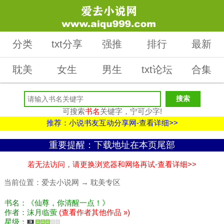
分类
txt分享
强推
排行
最新
耽美
女生
男生
txt论坛
合集
可搜索
书名
关键字，宁可少字!
推荐：小说书友互动分享网-查看详细>>
重要提醒：下载地址在本页尾部
若无法访问，请更换浏览器和网络再试-查看详细>>
当前位置：
爱去小说网
→
耽美专区
书名：《仙尊，你清醒一点！》
作者：沫月临萤
(查看作者其他作品 »)
星级：