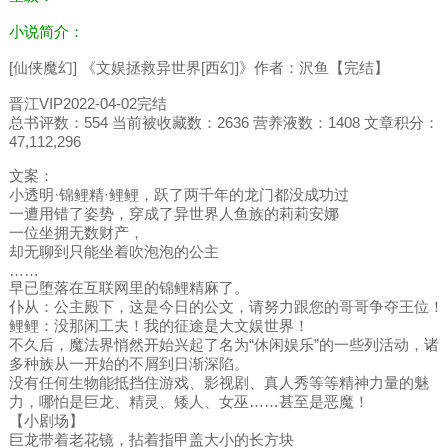
小说简介：
[仙侠魔幻] 《文娱拯救异世界[西幻]》作者：沢鱼【完结】
晋江VIP2022-04-02完结
总书评数：554 当前被收藏数：2636 营养液数：1408 文章积分：
47,112,296
文案：
小透明·锦鲤精·鲤鲤，跃了两千年的龙门都没成功过
一遭用错了姿势，穿成了异世界人鱼族的莉莉安娜
一位坐拥无数财产，
却无聊到只能坐着吹泡泡的公主
……
早已堕落在互联网里的锦鲤精麻了。
仆从：公主殿下，这是今日的公文，请努力跟您的哥哥争夺王位！
鲤鲤：没那闲工夫！我的征途是大文娱世界！
不久后，魔法界悄然开始兴起了名为“休闲娱乐”的一些列活动，诸
多种族从一开始的不屑到日渐深陷。
没有任何生物能抵挡住游戏、影视剧、真人秀等等精神力量的魅
力，哪怕是巨龙、精灵、矮人、女巫……甚至是恶魔！
【小剧场】
巨龙带着老花镜，拈着指甲盖大小的长方块