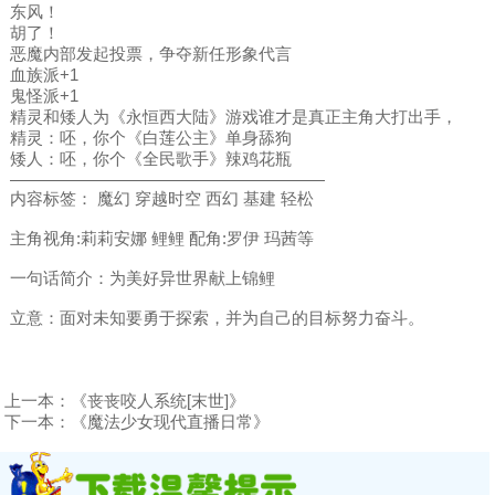
东风！
胡了！
恶魔内部发起投票，争夺新任形象代言
血族派+1
鬼怪派+1
精灵和矮人为《永恒西大陆》游戏谁才是真正主角大打出手，
精灵：呸，你个《白莲公主》单身舔狗
矮人：呸，你个《全民歌手》辣鸡花瓶
———————————————————
内容标签： 魔幻 穿越时空 西幻 基建 轻松
主角视角:莉莉安娜 鲤鲤 配角:罗伊 玛茜等
一句话简介：为美好异世界献上锦鲤
立意：面对未知要勇于探索，并为自己的目标努力奋斗。
上一本：
《丧丧咬人系统[末世]》
下一本：
《魔法少女现代直播日常》