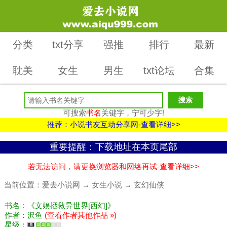
分类
txt分享
强推
排行
最新
耽美
女生
男生
txt论坛
合集
可搜索
书名
关键字，宁可少字!
推荐：小说书友互动分享网-查看详细>>
重要提醒：下载地址在本页尾部
若无法访问，请更换浏览器和网络再试-查看详细>>
当前位置：
爱去小说网
→
女生小说
→
玄幻仙侠
书名：《文娱拯救异世界[西幻]》
作者：沢鱼
(查看作者其他作品 »)
星级：