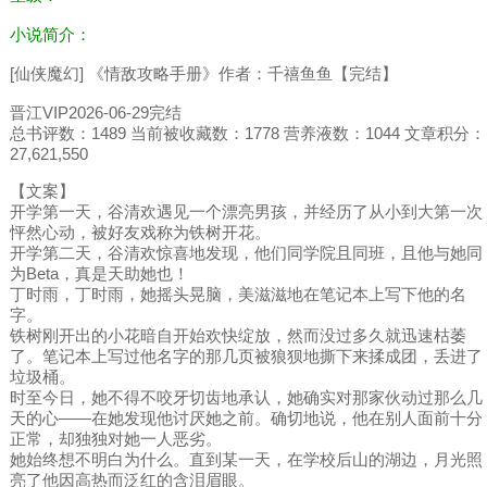
小说简介：
[仙侠魔幻] 《情敌攻略手册》作者：千禧鱼鱼【完结】
晋江VIP2026-06-29完结
总书评数：1489 当前被收藏数：1778 营养液数：1044 文章积分：
27,621,550
【文案】
开学第一天，谷清欢遇见一个漂亮男孩，并经历了从小到大第一次
怦然心动，被好友戏称为铁树开花。
开学第二天，谷清欢惊喜地发现，他们同学院且同班，且他与她同
为Beta，真是天助她也！
丁时雨，丁时雨，她摇头晃脑，美滋滋地在笔记本上写下他的名
字。
铁树刚开出的小花暗自开始欢快绽放，然而没过多久就迅速枯萎
了。笔记本上写过他名字的那几页被狼狈地撕下来揉成团，丢进了
垃圾桶。
时至今日，她不得不咬牙切齿地承认，她确实对那家伙动过那么几
天的心——在她发现他讨厌她之前。确切地说，他在别人面前十分
正常，却独独对她一人恶劣。
她始终想不明白为什么。直到某一天，在学校后山的湖边，月光照
亮了他因高热而泛红的含泪眉眼。