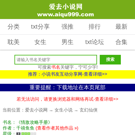
分类
txt分享
强推
排行
最新
耽美
女生
男生
txt论坛
合集
可搜索
书名
关键字，宁可少字!
推荐：小说书友互动分享网-查看详细>>
重要提醒：下载地址在本页尾部
若无法访问，请更换浏览器和网络再试-查看详细>>
当前位置：
爱去小说网
→
女生小说
→
玄幻仙侠
书名：《情敌攻略手册》
作者：千禧鱼鱼
(查看作者其他作品 »)
星级：