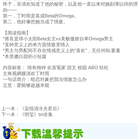
终于，谷清欢知道了他的秘密，以及他一直以来对她刻薄以待的理
由——
第一，丁时雨是装成Beta的Omega。
第二，他好像把她当成了情敌。
【阅读指南】
*善良直球小太阳Beta女主vs美貌傲娇自卑Omega男主
*某种意义上的单方面情敌变情人
*男主与男配间不存在情感意义上的“喜欢”，无任何BL要素
*本质傻白甜的小短篇
内容标签： 情有独钟 欢喜冤家 甜文 校园 ABO 轻松
主角视綗腿清欢丁时雨
一句话简介：暗恋对象把我当情敌怎么办
立意：爱能够超越本能
上一本：
《染指清冷夫君后》
下一本：
《明玺》txt全集