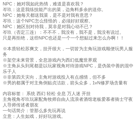
NPC：她对我如此热情，难道是喜欢我？
岑玖：这是我练技能产出的菜，边角料多余的送你。
NPC：她每天都送我菜，是不是对我有意思？
岑玖：这个NPC怎么怪怪的，必须好好观察。
NPC：她区别对待我，莫非是对我心动不已？
岑玖（否定三连）：不不不，我没有，我不是，我没有说过。
只是再拒绝，这些NPC也还是一个一个想贴过来怎么办啊！！
※本质轻松苏爽文，挂开很大，一切皆为主角玩游戏顺便玩男人服
务
※架空未来背景，全息游戏内为西幻低魔世界观
※主角从头到尾都是以玩家视角对待游戏NPC，是伪装中善的混中
乐子人
※非第四天灾向，主角对游戏投入有点感情，但不多
※男的都属于对主角倒贴贞洁款，箭头众多，1vN修罗场含量有
内容标签： 系统 西幻 轻松 全息 万人迷 开挂
主角视角岑玖玩家配角牧师自由人流浪者酒馆老板爱慕者骑士守夜
人导师传述者朋友
一句话简介：管那么多先玩再说
立意：人生如戏，好好玩游戏。