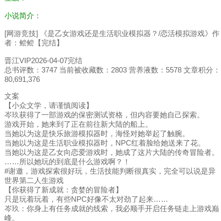
小说简介：
[网游竞技] 《是乙女游戏还是生活职业模拟器？/恋活模拟游戏》作
者：鲿鲿【完结】
晋江VIP2026-04-07完结
总书评数：3747 当前被收藏数：2803 营养液数：5578 文章积分：
80,691,376
文案
【小众文学，请谨慎阅读】
岑玖获得了一部游戏的保密测试资格，但内容要她自己探索。
游戏开始，她来到了正在前往新大陆的船上。
当她以为这是快乐旅游模拟器时，海怪对她举起了触腕。
当她以为这是生活职业模拟器时，NPC红着脸给她送来了花。
当她以为这是乙女向恋爱游戏时，她成了这片大陆的传奇冒险者。
……所以她玩的到底是什么游戏啊？！
#谢邀，游戏探索很好玩，生活技能判断很真实，完全可以说是异
世界第二人生游戏
【你获得了新成就：贪婪的冒险者】
只是玩着玩着，有些NPC好像不太对劲了起来……
岑玖：你身上有任务成就的线索，我必顺手开启任务链走上游戏巅
峰。