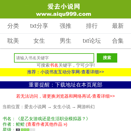
分类
txt分享
强推
排行
最新
耽美
女生
男生
txt论坛
合集
可搜索
书名
关键字，宁可少字!
推荐：小说书友互动分享网-查看详细>>
重要提醒：下载地址在本页尾部
若无法访问，请更换浏览器和网络再试-查看详细>>
当前位置：
爱去小说网
→
女生小说
→
网游科幻
书名：《是乙女游戏还是生活职业模拟器？》
作者：鲿鲿
(查看作者其他作品 »)
星级：