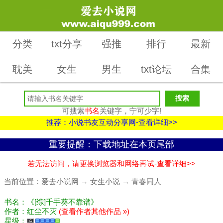
分类
txt分享
强推
排行
最新
耽美
女生
男生
txt论坛
合集
可搜索
书名
关键字，宁可少字!
推荐：小说书友互动分享网-查看详细>>
重要提醒：下载地址在本页尾部
若无法访问，请更换浏览器和网络再试-查看详细>>
当前位置：
爱去小说网
→
女生小说
→
青春同人
书名：《[综]千手葵不靠谱》
作者：红尘不灭
(查看作者其他作品 »)
星级：