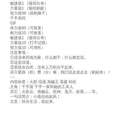
敏捷值1 （慢得出奇）
力量值1 （输给蚂蚁）
智力值98（就剩脑子）
千手扉间
0岁
体力值80（可恢复）
耐力值10（可恢复）
敏捷值1 （慢得出奇）
力量值10（打不过猫）
智力值10（可增长）
注意事项：
①流浪者四海为家，什么都干，什么都尝试。
②这是综漫。
③系统在自闭，没有上万积分不起来。
④只要路（积）费（分）够，我们说走就走去（刷副本）！
┄┄
内容标签：火影 综漫 海贼王 基建 轻松
主角：千手葵 千手一家和她的工具人
其它：火影众、海贼众、死神、鬼灭、妖尾……等。
一句话简介：小葵自由如风！
立意：快乐生活，造起来。