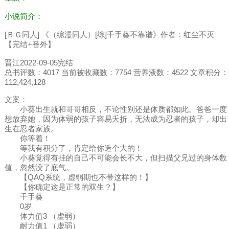
小说简介：
[ＢＧ同人] 《（综漫同人）[综]千手葵不靠谱》作者：红尘不灭
【完结+番外】
晋江2022-09-05完结
总书评数：4017 当前被收藏数：7754 营养液数：4522 文章积分：
112,424,128
文案：
小葵出生就和哥哥相反，不论性别还是体质都如此。爸爸一度
想放弃她，因为体弱的孩子容易夭折，无法成为忍者的孩子，却出
生在忍者家族。
你等着！
等我有积分了，肯定给你造个大的！
小葵觉得有挂的自己不可能会长不大，但扫描父兄过的身体数
值，忽然没了底气。
【QAQ系统，虚弱期也不带这样的！】
【你确定这是正常的双生？】
千手葵
0岁
体力值3 （虚弱）
耐力值1 （虚弱）