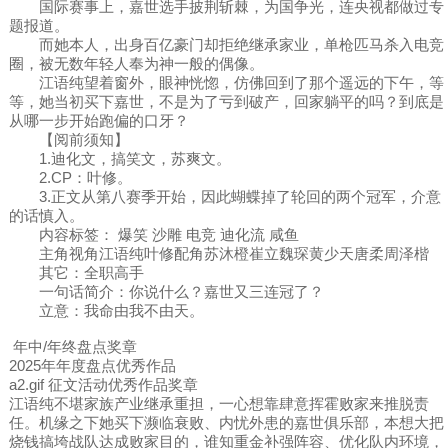
国际赛事上，嘉世选手披荆斩棘，为国争光，连央视都做过专
题报道。
而她本人，出身百亿豪门却拒绝继承家业，单枪匹马杀入电竞
圈，被无数年轻人奉为神一般的偶像。
江语纯望着窗外，眼神恍惚，仿佛回到了那个遥远的下午，等
等，她当初买下嘉世，不是为了亏到破产，回家躺平的吗？到底是
从哪一步开始跑偏的口牙？
【阅前须知】
1.迪化文，搞笑文，苏爽文。
2.CP：叶修。
3.正文从第八赛季开始，因此蝴蝶掉了轮回的两个冠军，介意
的话慎入。
内容标签： 爆笑 沙雕 电竞 迪化流 咸鱼
主角视角江语纯叶修配角苏沐橙崔立魏琛黄少天唐柔周泽楷
其它：全职高手
一句话简介：你说什么？嘉世又三连冠了？
立意：我命由我不由天。
年中/年终盘点奖章
2025年年度盘点优秀作品
a2.gif 征文活动优秀作品奖章
江语纯不堪家族产业继承重担，一心想靠肆意挥霍败家来推脱责
任。机缘之下她买下濒临衰败、内忧外患的嘉世俱乐部，本想大把
烧钱搞垮战队达成败家目的，谁知重金补强阵容、优化队内环境，