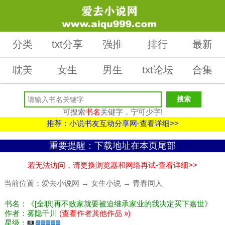
分类
txt分享
强推
排行
最新
耽美
女生
男生
txt论坛
合集
可搜索
书名
关键字，宁可少字!
推荐：小说书友互动分享网-查看详细>>
重要提醒：下载地址在本页尾部
若无法访问，请更换浏览器和网络再试-查看详细>>
当前位置：
爱去小说网
→
女生小说
→
青春同人
书名：《[全职]再不败家就要被迫继承家业的我决定买下嘉世》
作者：雾隐千川
(查看作者其他作品 »)
星级：