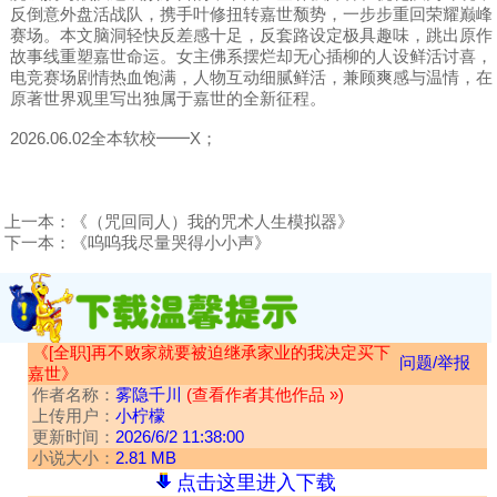
反倒意外盘活战队，携手叶修扭转嘉世颓势，一步步重回荣耀巅峰
赛场。本文脑洞轻快反差感十足，反套路设定极具趣味，跳出原作
故事线重塑嘉世命运。女主佛系摆烂却无心插柳的人设鲜活讨喜，
电竞赛场剧情热血饱满，人物互动细腻鲜活，兼顾爽感与温情，在
原著世界观里写出独属于嘉世的全新征程。
2026.06.02全本软校━━X；
上一本：
《（咒回同人）我的咒术人生模拟器》
下一本：
《呜呜我尽量哭得小小声》
《[全职]再不败家就要被迫继承家业的我决定买下
问题/举报
嘉世》
作者名称：
雾隐千川
(查看作者其他作品 »)
上传用户：
小柠檬
更新时间：
2026/6/2 11:38:00
小说大小：
2.81 MB
点击这里进入下载