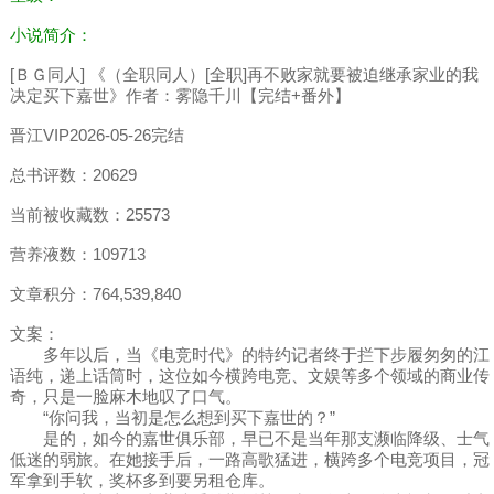
小说简介：
[ＢＧ同人] 《（全职同人）[全职]再不败家就要被迫继承家业的我
决定买下嘉世》作者：雾隐千川【完结+番外】
晋江VIP2026-05-26完结
总书评数：20629
当前被收藏数：25573
营养液数：109713
文章积分：764,539,840
文案：
多年以后，当《电竞时代》的特约记者终于拦下步履匆匆的江
语纯，递上话筒时，这位如今横跨电竞、文娱等多个领域的商业传
奇，只是一脸麻木地叹了口气。
“你问我，当初是怎么想到买下嘉世的？”
是的，如今的嘉世俱乐部，早已不是当年那支濒临降级、士气
低迷的弱旅。在她接手后，一路高歌猛进，横跨多个电竞项目，冠
军拿到手软，奖杯多到要另租仓库。