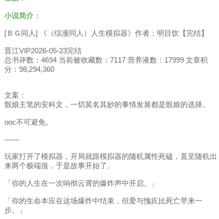
小说简介：
[ＢＧ同人] 《（综漫同人）人生模拟器》作者：明目饮【完结】
晋江VIP2026-05-23完结
总书评数：4694 当前被收藏数：7117 营养液数：17999 文章积
分：98,294,360
文案：
骰娘主笔的安科文，一切莫名其妙的事情发展都是骰娘的选择。
ooc不可避免。
——
玩家打开了模拟器，开局就跟模拟器的随机属性死磕，直至随机出
来两个极端值，于是故事开始了。
「你的人生在一次响彻云霄的爆炸声中开启。」
「你的生命本应在这场爆炸中结束，但爱与愧疚比死亡早来一
步。」