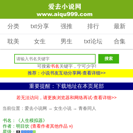
分类
txt分享
强推
排行
最新
耽美
女生
男生
txt论坛
合集
可搜索
书名
关键字，宁可少字!
推荐：小说书友互动分享网-查看详细>>
重要提醒：下载地址在本页尾部
若无法访问，请更换浏览器和网络再试-查看详细>>
当前位置：
爱去小说网
→
女生小说
→
青春同人
书名：《人生模拟器》
作者：明目饮
(查看作者其他作品 »)
星级：