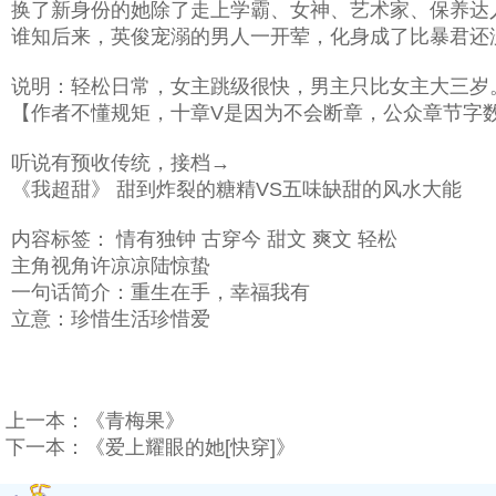
换了新身份的她除了走上学霸、女神、艺术家、保养达
谁知后来，英俊宠溺的男人一开荤，化身成了比暴君还
说明：轻松日常，女主跳级很快，男主只比女主大三岁
【作者不懂规矩，十章V是因为不会断章，公众章节字
听说有预收传统，接档→
《我超甜》 甜到炸裂的糖精VS五味缺甜的风水大能
内容标签： 情有独钟 古穿今 甜文 爽文 轻松
主角视角许凉凉陆惊蛰
一句话简介：重生在手，幸福我有
立意：珍惜生活珍惜爱
上一本：
《青梅果》
下一本：
《爱上耀眼的她[快穿]》