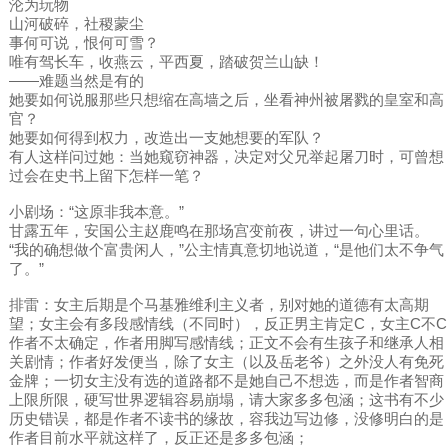
沦为玩物
山河破碎，社稷蒙尘
事何可说，恨何可雪？
唯有驾长车，收燕云，平西夏，踏破贺兰山缺！
——难题当然是有的
她要如何说服那些只想缩在高墙之后，坐看神州被屠戮的皇室和高
官？
她要如何得到权力，改造出一支她想要的军队？
有人这样问过她：当她窥窃神器，决定对父兄举起屠刀时，可曾想
过会在史书上留下怎样一笔？
小剧场：“这原非我本意。”
甘露五年，安国公主赵鹿鸣在那场宫变前夜，讲过一句心里话。
“我的确想做个富贵闲人，”公主情真意切地说道，“是他们太不争气
了。”
排雷：女主后期是个马基雅维利主义者，别对她的道德有太高期
望；女主会有多段感情线（不同时），反正男主肯定C，女主C不C
作者不太确定，作者用脚写感情线；正文不会有生孩子和继承人相
关剧情；作者好发便当，除了女主（以及岳老爷）之外没人有免死
金牌；一切女主没有选的道路都不是她自己不想选，而是作者智商
上限所限，硬写世界逻辑容易崩塌，请大家多多包涵；这书有不少
历史错误，都是作者不读书的缘故，容我边写边修，没修明白的是
作者目前水平就这样了，反正还是多多包涵；