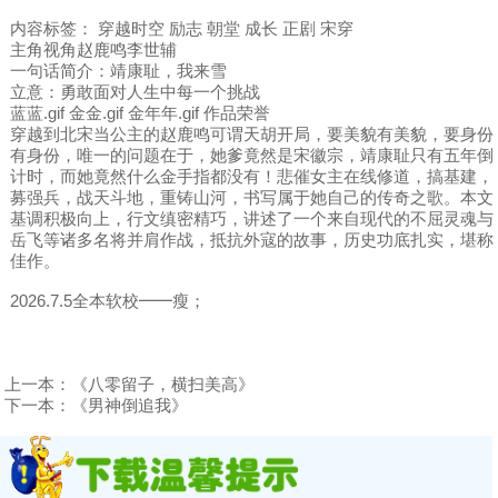
内容标签： 穿越时空 励志 朝堂 成长 正剧 宋穿
主角视角赵鹿鸣李世辅
一句话简介：靖康耻，我来雪
立意：勇敢面对人生中每一个挑战
蓝蓝.gif 金金.gif 金年年.gif 作品荣誉
穿越到北宋当公主的赵鹿鸣可谓天胡开局，要美貌有美貌，要身份
有身份，唯一的问题在于，她爹竟然是宋徽宗，靖康耻只有五年倒
计时，而她竟然什么金手指都没有！悲催女主在线修道，搞基建，
募强兵，战天斗地，重铸山河，书写属于她自己的传奇之歌。本文
基调积极向上，行文缜密精巧，讲述了一个来自现代的不屈灵魂与
岳飞等诸多名将并肩作战，抵抗外寇的故事，历史功底扎实，堪称
佳作。
2026.7.5全本软校━━瘦；
上一本：
《八零留子，横扫美高》
下一本：
《男神倒追我》