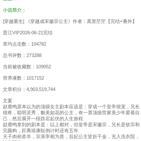
小说简介：
[穿越重生] 《穿越成宋徽宗公主》作者：蒿里茫茫【完结+番外】
晋江VIP2026-06-21完结
章均点击数：104782
总书评数：273288
当前被收藏数：109052
营养液数：1017152
文章积分：4,903,519,744
文案
赵鹿鸣原本以为的顶级女主剧本应该是：穿成一个皇帝很宠，兄长
很疼，聪明灵秀，貌美如花的公主，有一票顶级世家美少年爱慕自
己，然后展开一段跌宕起伏的人生旅程
赵鹿鸣拿到的剧本是：以上都对，但皇帝是宋徽宗，兄长是钦宗和
完颜构，距离靖康耻倒计时还有五年
天子肉袒牵羊，宗亲宰相为质，后妃公主皆折千金，充入洗衣院，