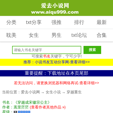
分类
txt分享
强推
排行
最新
耽美
女生
男生
txt论坛
合集
可搜索
书名
关键字，宁可少字!
推荐：小说书友互动分享网-查看详细>>
重要提醒：下载地址在本页尾部
若无法访问，请更换浏览器和网络再试-查看详细>>
当前位置：
爱去小说网
→
女生小说
→
穿越重生
书名：《穿越成宋徽宗公主》
作者：蒿里茫茫
(查看作者其他作品 »)
星级：