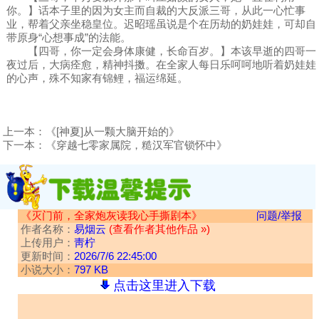
你。】话本子里的因为女主而自裁的大反派三哥，从此一心忙事
业，帮着父亲坐稳皇位。迟昭瑶虽说是个在历劫的奶娃娃，可却自
带原身“心想事成”的法能。
【四哥，你一定会身体康健，长命百岁。】本该早逝的四哥一
夜过后，大病痊愈，精神抖擞。在全家人每日乐呵呵地听着奶娃娃
的心声，殊不知家有锦鲤，福运绵延。
上一本：
《[神夏]从一颗大脑开始的》
下一本：
《穿越七零家属院，糙汉军官锁怀中》
《灭门前，全家炮灰读我心手撕剧本》
问题/举报
作者名称：
易烟云
(查看作者其他作品 »)
上传用户：
靑柠
更新时间：
2026/7/6 22:45:00
小说大小：
797 KB
点击这里进入下载