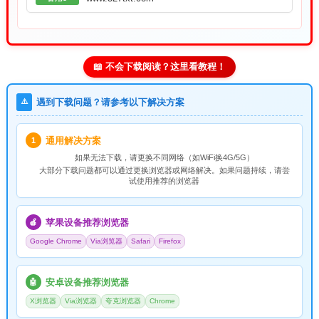
📖 不会下载阅读？这里看教程！
⚠️
遇到下载问题？请参考以下解决方案
通用解决方案
1
如果无法下载，请
更换不同网络
（如WiFi换4G/5G）
大部分下载问题都可以通过更换浏览器或网络解决。如果问题持续，请尝
试使用推荐的浏览器
苹果设备推荐浏览器
🍎
Google Chrome
Via浏览器
Safari
Firefox
安卓设备推荐浏览器
🤖
X浏览器
Via浏览器
夸克浏览器
Chrome