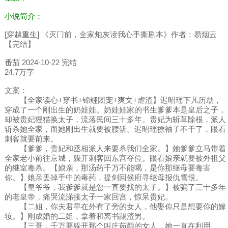
小说简介：
[穿越重生] 《灭门前，全家炮灰读我心手撕剧本》作者：易烟云
【完结】
番茄 2024-10-22 完结
24.7万字
文案：
【全家读心+穿书+锦鲤团宠+爽文+虐渣】迟昭瑶下凡历劫，
穿成了一个刚出生的奶娃娃。奶娃娃家的书生爹爹本是皇后之子，
却被贵妃狸猫换太子，流落民间三十多年。贵妃为斩草除根，派人
斩杀她全家，而她刚出生就要被腰斩。迟昭瑶撩袖子不干了，眼看
刺客就要前来。
【爹爹，贵妃和丞相派人来要杀我们全家。】她爹爹立马带着
全家老小前往京城，躲开刺客回东宫夺位。眼看娘亲就要被外祖父
的继室毒杀。【娘亲，那汤药千万不能喝，是你那继母要毒害
你。】娘亲丢掉手中的毒药，提剑回侯府寻继母报仇雪恨。
【皇爷爷，我爹爹就是您一直要找的太子。】被骗了三十多年
的老皇帝，痛哭流涕接太子一家回宫，惊呆贵妃。
【二姐，你夫君早在外有了旁的女人，他娶你只是想要你的嫁
妆。】刚成婚的二姐，拿着和离书踢渣男。
【三哥，千万要躲开那个叫庄茹颜的女人，她一直在利用