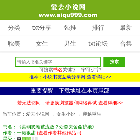
分类
txt分享
强推
排行
最新
耽美
女生
男生
txt论坛
合集
可搜索
书名
关键字，宁可少字!
推荐：小说书友互动分享网-查看详细>>
重要提醒：下载地址在本页尾部
若无法访问，请更换浏览器和网络再试-查看详细>>
当前位置：
爱去小说网
→
女生小说
→
穿越重生
书名：《柔弱恶雌被流放？众兽夫舍命护她》
作者：一诺很甜
(查看作者其他作品 »)
星级：