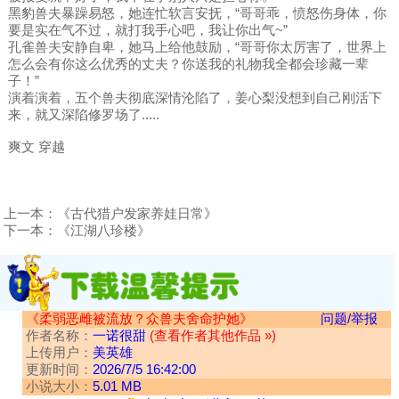
黑豹兽夫暴躁易怒，她连忙软言安抚，“哥哥乖，愤怒伤身体，你
要是实在气不过，就打我手心吧，我让你出气~”
孔雀兽夫安静自卑，她马上给他鼓励，“哥哥你太厉害了，世界上
怎么会有你这么优秀的丈夫？你送我的礼物我全都会珍藏一辈
子！”
演着演着，五个兽夫彻底深情沦陷了，姜心梨没想到自己刚活下
来，就又深陷修罗场了.....
爽文 穿越
上一本：
《古代猎户发家养娃日常》
下一本：
《江湖八珍楼》
《柔弱恶雌被流放？众兽夫舍命护她》
问题/举报
作者名称：
一诺很甜
(查看作者其他作品 »)
上传用户：
美英雄
更新时间：
2026/7/5 16:42:00
小说大小：
5.01 MB