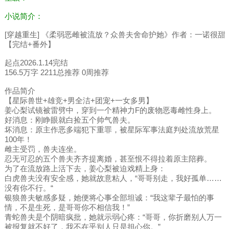
小说简介：
[穿越重生] 《柔弱恶雌被流放？众兽夫舍命护她》作者：一诺很甜
【完结+番外】
起点2026.1.14完结
156.5万字 2211总推荐 0周推荐
作品简介
【星际兽世+雄竞+男全洁+团宠+一女多男】
姜心梨试镜被雷劈中，穿到一个精神力F的废物恶毒雌性身上。
好消息：刚睁眼就白捡五个帅气兽夫。
坏消息：原主作恶多端犯下重罪，被星际军事法庭判处流放荒星
100年！
雌主受罚，兽夫连坐。
忍无可忍的五个兽夫齐齐提离婚，甚至恨不得拉着原主陪葬。
为了在流放路上活下去，姜心梨被迫戏精上身：
白虎兽夫没有安全感，她就故意粘人，“哥哥别走，我好孤单……
没有你不行。“
银狼兽夫敏感多疑，她便将心事全部坦诚：“我这辈子最怕的事
情，不是生死，是哥哥你不相信我！”
青蛇兽夫是个阴暗疯批，她就示弱心疼：“哥哥，你折磨别人万一
被报复就不好了，我不在乎别人只是担心你。”