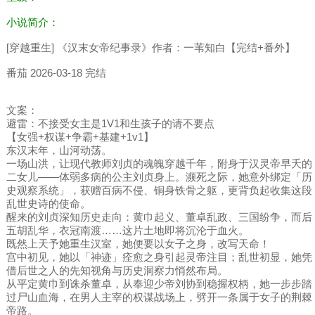
小说简介：
[穿越重生] 《汉末女帝纪事录》作者：一苇知白【完结+番外】
番茄 2026-03-18 完结
文案：
避雷：不接受女主是1V1和生孩子的请不要点
【女强+权谋+争霸+基建+1v1】
东汉末年，山河动荡。
一场山洪，让现代教师刘贞的魂魄穿越千年，附身于汉灵帝早夭的
二女儿——体弱多病的公主刘贞身上。濒死之际，她意外绑定「历
史观察系统」，获赠百病不侵、铜身铁骨之躯，更背负起收集这段
乱世史诗的使命。
醒来的刘贞深知历史走向：黄巾起义、董卓乱政、三国纷争，而后
五胡乱华，衣冠南渡……这片土地即将沉沦于血火。
既然上天予她重生汉室，她便要以女子之身，改写天命！
宫中初见，她以「神迹」痊愈之身引起灵帝注目；乱世初显，她凭
借后世之人的先知视角与历史洞察力悄然布局。
从平定黄巾到诛杀董卓，从奉迎少帝刘协到稳握权柄，她一步步踏
过尸山血海，在男人主宰的权谋战场上，劈开一条属于女子的荆棘
帝路。