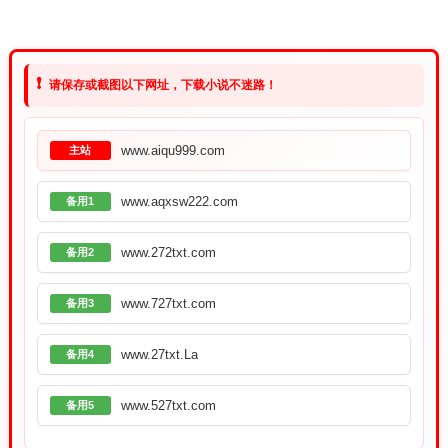
❗
请保存或截图以下网址，下载小说不迷路！
www.aiqu999.com
主站
www.aqxsw222.com
备用1
www.272txt.com
备用2
www.727txt.com
备用3
www.27txt.La
备用4
www.527txt.com
备用5