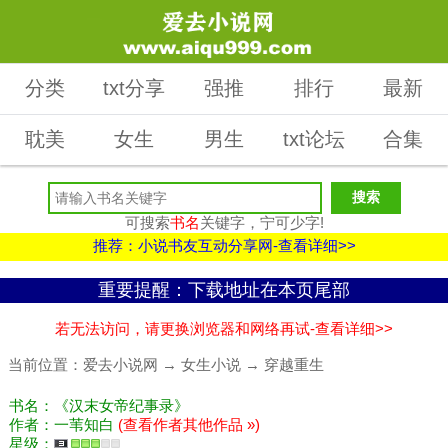
分类
txt分享
强推
排行
最新
耽美
女生
男生
txt论坛
合集
可搜索
书名
关键字，宁可少字!
推荐：小说书友互动分享网-查看详细>>
重要提醒：下载地址在本页尾部
若无法访问，请更换浏览器和网络再试-查看详细>>
当前位置：
爱去小说网
→
女生小说
→
穿越重生
书名：《汉末女帝纪事录》
作者：一苇知白
(查看作者其他作品 »)
星级：