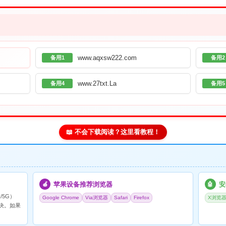
www.aqxsw222.com
备用1
备用2
www.27txt.La
备用4
备用5
📖 不会下载阅读？这里看教程！
苹果设备推荐浏览器
安
🍎
🤖
/5G）
Google Chrome
Via浏览器
Safari
Firefox
X浏览
决。如果