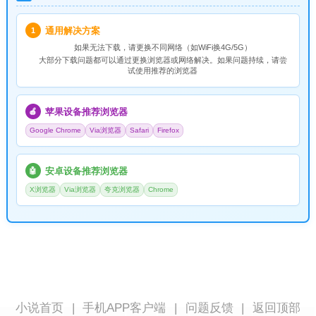
通用解决方案
1
如果无法下载，请
更换不同网络
（如WiFi换4G/5G）
大部分下载问题都可以通过更换浏览器或网络解决。如果问题持续，请尝
试使用推荐的浏览器
苹果设备推荐浏览器
🍎
Google Chrome
Via浏览器
Safari
Firefox
安卓设备推荐浏览器
🤖
X浏览器
Via浏览器
夸克浏览器
Chrome
小说首页
|
手机APP客户端
|
问题反馈
|
返回顶部