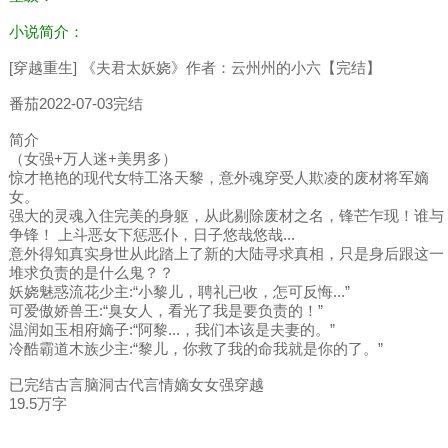
小说简介：
[穿越重生] 《夫君太妖娆》作者：云州州的小六【完结】
番茄2022-07-03完结
简介
（女强+万人迷+美男多）
惊才艳艳的现代女特工洛天黎，意外魂穿受人欺凌的废材将军嫡
女。
强大的灵魂入住完美的身躯，从此剔除废材之名，锋芒乍现！谁与
争锋！ 上斗恶女下惩恶仆，日子悠哉悠哉...
意外得知真实身世从此踏上了新的大陆寻求真相，只是身后跟这一
堆求负责的是什么鬼？？
妖娆魅惑流花少主:“小黎儿，聘礼已收，怎可反悔...”
可爱傲娇兽王:“臭女人，看光了我是要负责的！”
温润如玉相府嫡子:“阿黎...，我们本该是夫妻的。”
冷酷霸道木族少主:“黎儿，你救了我的命我就是你的了。”
已完结古言脑洞古代言情嫡女女强穿越
19.5万字