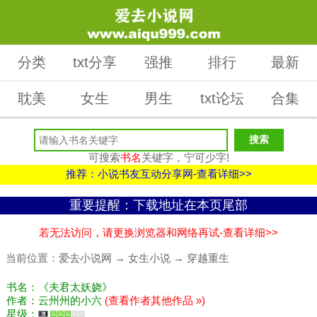
分类
txt分享
强推
排行
最新
耽美
女生
男生
txt论坛
合集
可搜索
书名
关键字，宁可少字!
推荐：小说书友互动分享网-查看详细>>
重要提醒：下载地址在本页尾部
若无法访问，请更换浏览器和网络再试-查看详细>>
当前位置：
爱去小说网
→
女生小说
→
穿越重生
书名：《夫君太妖娆》
作者：云州州的小六
(查看作者其他作品 »)
星级：