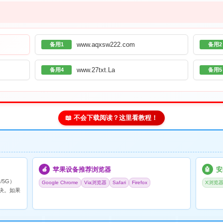
www.aqxsw222.com
备用1
备用2
www.27txt.La
备用4
备用5
📖 不会下载阅读？这里看教程！
苹果设备推荐浏览器
安
🍎
🤖
/5G）
Google Chrome
Via浏览器
Safari
Firefox
X浏览
决。如果