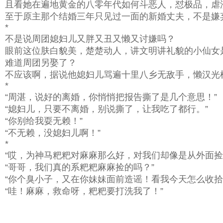
且看她在遍地黄金的八零年代如何斗恶人，怼极品，虐
至于原主那个结婚三年只见过一面的新婚丈夫，不是嫌
*
不是说周团媳妇儿又胖又丑又懒又讨嫌吗？
眼前这位肤白貌美，楚楚动人，讲文明讲礼貌的小仙女
难道周团另娶了？
不应该啊，据说他媳妇儿骂遍十里八乡无敌手，懒汉光
*
“周湛，说好的离婚，你悄悄把报告撕了是几个意思！”
“媳妇儿，只要不离婚，别说撕了，让我吃了都行。”
“你别给我耍无赖！”
“不无赖，没媳妇儿啊！”
*
“哎，为神马粑粑对麻麻那么好，对我们却像是从外面捡
“哥哥，我们真的系粑粑麻麻捡的吗？”
“你个臭小子，又在你妹妹面前造谣！看我今天怎么收拾
“哇！麻麻，救命呀，粑粑要打洗我了！”