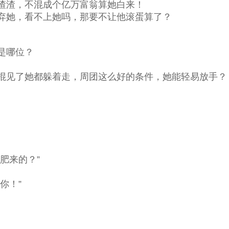
渣渣，不混成个亿万富翁算她白来！
弃她，看不上她吗，那要不让他滚蛋算了？
是哪位？
棍见了她都躲着走，周团这么好的条件，她能轻易放手？
肥来的？”
你！”