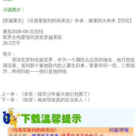
小说简介：
[穿越重生] 《垃圾星捡到的病美虫》作者：健康的大米米【完结】
番茄2026-06-21完结
双男主纯爱现代异世穿越系统
26.3万字
简介：
周清玄穿到虫族世界，作为一个属性点点歪的雄虫，他只想低
调活着。直到那个被他取代的人重生归来，誓要夺回一切。三世颠
沛，终得归处——他们是他的锚。
上一本：
《末世：猫耳少年被大佬们包围了》
下一本：
《快穿：炮灰弱攻真的在当坏人！》
《垃圾星捡到的病美虫》
问题/举报
作者名称：
健康的大米米
(查看作者其他作品 »)