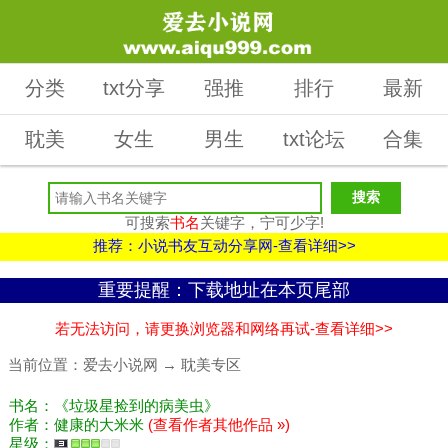
分类
txt分享
强推
排行
最新
耽美
女生
男生
txt论坛
合集
可搜索
书名
关键字，宁可少字!
推荐：小说书友互动分享网-查看详细>>
重要提醒：下载地址在本页尾部
若无法访问，请更换浏览器和网络再试-查看详细>>
当前位置：
爱去小说网
→
耽美专区
书名：《垃圾星捡到的病美虫》
作者：健康的大米米
(查看作者其他作品 »)
星级：