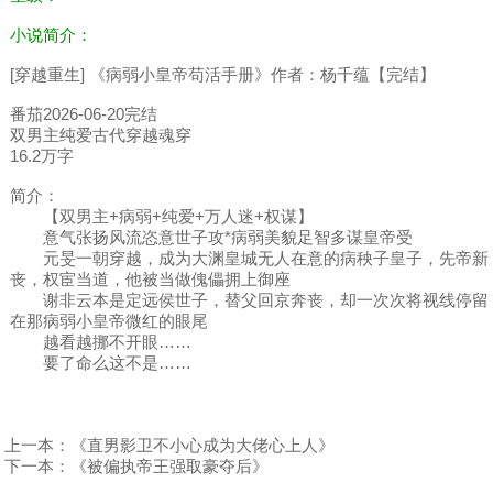
小说简介：
[穿越重生] 《病弱小皇帝苟活手册》作者：杨千蕴【完结】
番茄2026-06-20完结
双男主纯爱古代穿越魂穿
16.2万字
简介：
【双男主+病弱+纯爱+万人迷+权谋】
意气张扬风流恣意世子攻*病弱美貌足智多谋皇帝受
元旻一朝穿越，成为大渊皇城无人在意的病秧子皇子，先帝新
丧，权宦当道，他被当做傀儡拥上御座
谢非云本是定远侯世子，替父回京奔丧，却一次次将视线停留
在那病弱小皇帝微红的眼尾
越看越挪不开眼……
要了命么这不是……
上一本：
《直男影卫不小心成为大佬心上人》
下一本：
《被偏执帝王强取豪夺后》