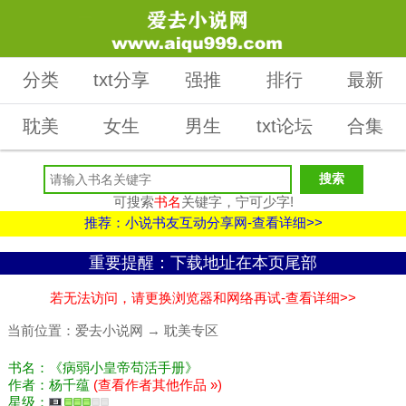
分类
txt分享
强推
排行
最新
耽美
女生
男生
txt论坛
合集
可搜索
书名
关键字，宁可少字!
推荐：小说书友互动分享网-查看详细>>
重要提醒：下载地址在本页尾部
若无法访问，请更换浏览器和网络再试-查看详细>>
当前位置：
爱去小说网
→
耽美专区
书名：《病弱小皇帝苟活手册》
作者：杨千蕴
(查看作者其他作品 »)
星级：