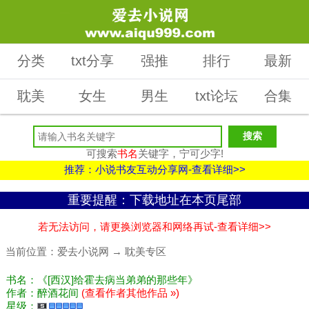
分类
txt分享
强推
排行
最新
耽美
女生
男生
txt论坛
合集
可搜索
书名
关键字，宁可少字!
推荐：小说书友互动分享网-查看详细>>
重要提醒：下载地址在本页尾部
若无法访问，请更换浏览器和网络再试-查看详细>>
当前位置：
爱去小说网
→
耽美专区
书名：《[西汉]给霍去病当弟弟的那些年》
作者：醉酒花间
(查看作者其他作品 »)
星级：