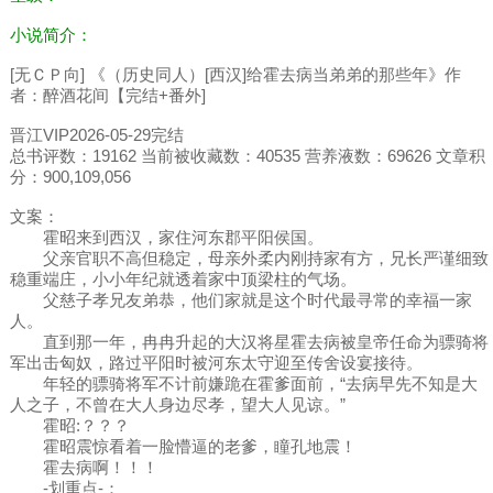
小说简介：
[无ＣＰ向] 《（历史同人）[西汉]给霍去病当弟弟的那些年》作
者：醉酒花间【完结+番外]
晋江VIP2026-05-29完结
总书评数：19162 当前被收藏数：40535 营养液数：69626 文章积
分：900,109,056
文案：
霍昭来到西汉，家住河东郡平阳侯国。
父亲官职不高但稳定，母亲外柔内刚持家有方，兄长严谨细致
稳重端庄，小小年纪就透着家中顶梁柱的气场。
父慈子孝兄友弟恭，他们家就是这个时代最寻常的幸福一家
人。
直到那一年，冉冉升起的大汉将星霍去病被皇帝任命为骠骑将
军出击匈奴，路过平阳时被河东太守迎至传舍设宴接待。
年轻的骠骑将军不计前嫌跪在霍爹面前，“去病早先不知是大
人之子，不曾在大人身边尽孝，望大人见谅。”
霍昭:？？？
霍昭震惊看着一脸懵逼的老爹，瞳孔地震！
霍去病啊！！！
-划重点-：