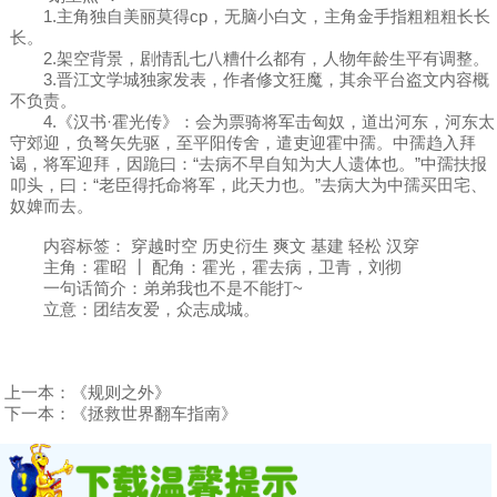
1.主角独自美丽莫得cp，无脑小白文，主角金手指粗粗粗长长
长。
2.架空背景，剧情乱七八糟什么都有，人物年龄生平有调整。
3.晋江文学城独家发表，作者修文狂魔，其余平台盗文内容概
不负责。
4.《汉书·霍光传》：会为票骑将军击匈奴，道出河东，河东太
守郊迎，负弩矢先驱，至平阳传舍，遣吏迎霍中孺。中孺趋入拜
谒，将军迎拜，因跪曰：“去病不早自知为大人遗体也。”中孺扶报
叩头，曰：“老臣得托命将军，此天力也。”去病大为中孺买田宅、
奴婢而去。
内容标签： 穿越时空 历史衍生 爽文 基建 轻松 汉穿
主角：霍昭 ┃ 配角：霍光，霍去病，卫青，刘彻
一句话简介：弟弟我也不是不能打~
立意：团结友爱，众志成城。
上一本：
《规则之外》
下一本：
《拯救世界翻车指南》