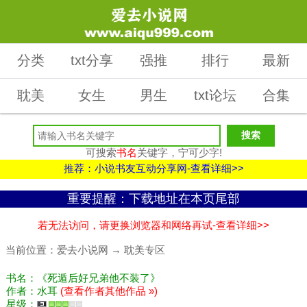
分类
txt分享
强推
排行
最新
耽美
女生
男生
txt论坛
合集
可搜索
书名
关键字，宁可少字!
推荐：小说书友互动分享网-查看详细>>
重要提醒：下载地址在本页尾部
若无法访问，请更换浏览器和网络再试-查看详细>>
当前位置：
爱去小说网
→
耽美专区
书名：《死遁后好兄弟他不装了》
作者：水耳
(查看作者其他作品 »)
星级：