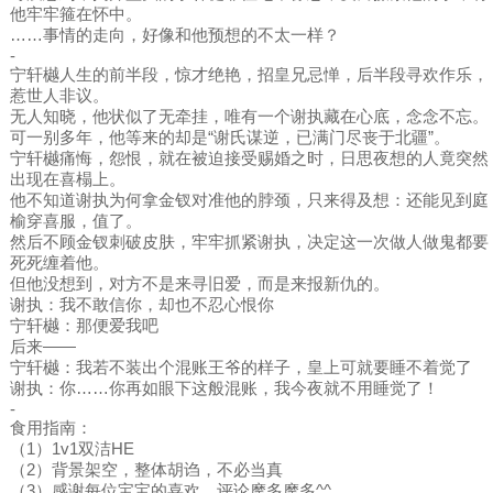
他牢牢箍在怀中。
……事情的走向，好像和他预想的不太一样？
-
宁轩樾人生的前半段，惊才绝艳，招皇兄忌惮，后半段寻欢作乐，
惹世人非议。
无人知晓，他状似了无牵挂，唯有一个谢执藏在心底，念念不忘。
可一别多年，他等来的却是“谢氏谋逆，已满门尽丧于北疆”。
宁轩樾痛悔，怨恨，就在被迫接受赐婚之时，日思夜想的人竟突然
出现在喜榻上。
他不知道谢执为何拿金钗对准他的脖颈，只来得及想：还能见到庭
榆穿喜服，值了。
然后不顾金钗刺破皮肤，牢牢抓紧谢执，决定这一次做人做鬼都要
死死缠着他。
但他没想到，对方不是来寻旧爱，而是来报新仇的。
谢执：我不敢信你，却也不忍心恨你
宁轩樾：那便爱我吧
后来——
宁轩樾：我若不装出个混账王爷的样子，皇上可就要睡不着觉了
谢执：你……你再如眼下这般混账，我今夜就不用睡觉了！
-
食用指南：
（1）1v1双洁HE
（2）背景架空，整体胡诌，不必当真
（3）感谢每位宝宝的喜欢，评论摩多摩多^^