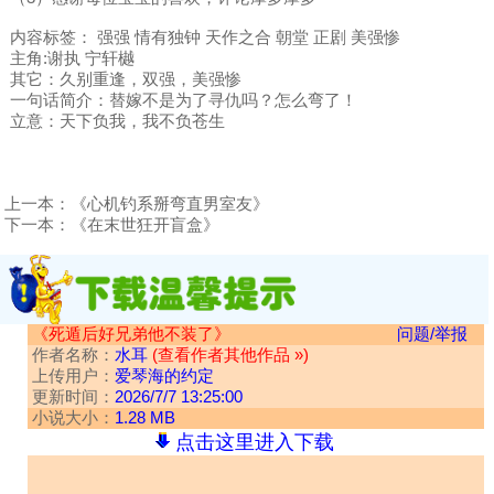
内容标签： 强强 情有独钟 天作之合 朝堂 正剧 美强惨
主角:谢执 宁轩樾
其它：久别重逢，双强，美强惨
一句话简介：替嫁不是为了寻仇吗？怎么弯了！
立意：天下负我，我不负苍生
上一本：
《心机钓系掰弯直男室友》
下一本：
《在末世狂开盲盒》
《死遁后好兄弟他不装了》
问题/举报
作者名称：
水耳
(查看作者其他作品 »)
上传用户：
爱琴海的约定
更新时间：
2026/7/7 13:25:00
小说大小：
1.28 MB
点击这里进入下载