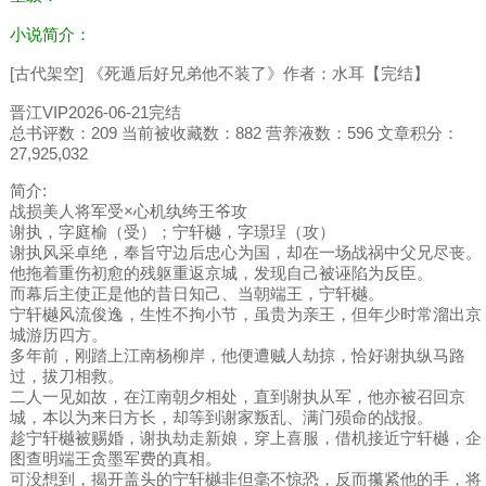
小说简介：
[古代架空] 《死遁后好兄弟他不装了》作者：水耳【完结】
晋江VIP2026-06-21完结
总书评数：209 当前被收藏数：882 营养液数：596 文章积分：
27,925,032
简介:
战损美人将军受×心机纨绔王爷攻
谢执，字庭榆（受）；宁轩樾，字璟珵（攻）
谢执风采卓绝，奉旨守边后忠心为国，却在一场战祸中父兄尽丧。
他拖着重伤初愈的残躯重返京城，发现自己被诬陷为反臣。
而幕后主使正是他的昔日知己、当朝端王，宁轩樾。
宁轩樾风流俊逸，生性不拘小节，虽贵为亲王，但年少时常溜出京
城游历四方。
多年前，刚踏上江南杨柳岸，他便遭贼人劫掠，恰好谢执纵马路
过，拔刀相救。
二人一见如故，在江南朝夕相处，直到谢执从军，他亦被召回京
城，本以为来日方长，却等到谢家叛乱、满门殒命的战报。
趁宁轩樾被赐婚，谢执劫走新娘，穿上喜服，借机接近宁轩樾，企
图查明端王贪墨军费的真相。
可没想到，揭开盖头的宁轩樾非但毫不惊恐，反而攥紧他的手，将