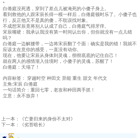
*
白倦庭没死透，穿到了差点儿被淹死的小傻子身上。
看到救他的人跟宋辰长得一模一样后，白倦庭顿时乐了。小傻子也
行，反正他又不是真的傻，不耽误找对象。
不成想宋辰竟将别人认成了自己，白倦庭气得牙痒。
宋辰嘴硬：我承认我没有第一时间认出你，但你就没有一点儿错
吗？
白倦庭一边解腰带，一边将宋辰翻了个面：确实是我的错！我就不
应该太在意你的感受，一直没有动你。
现在，他要让宋辰从身体到灵魂，彻彻底底的记住自己！
就在两人的感情渐入佳境时，小傻子的灵魂，苏醒了！
白倦庭：天塌了！
内容标签： 穿越时空 种田文 异能 重生 甜文 年代文
主角:宋辰 白倦庭
一句话简介：重回七零，老攻和种田两手抓！
立意：永不放弃！
上一本：
《亡妻归来的身份不太对》
下一本：
《劣苔暗长》