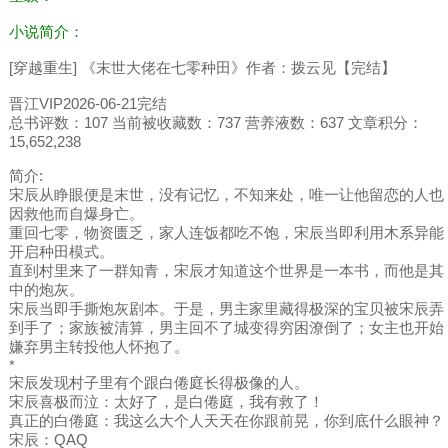
小说简介：
[穿越重生] 《末世大佬在七零种田》作者：拨云见【完结】
晋江VIP2026-06-21完结
总书评数：107 当前被收藏数：737 营养液数：637 文章积分：
15,652,238
简介:
宋辰从睁眼便是末世，没有记忆，不知来处，唯一让他留恋的人也
因救他而自爆身亡。
重回七零，物资匮乏，家人连饭都吃不饱，宋辰当即利用木系异能
开启种田模式。
直到村里来了一群知青，宋辰才知道这个世界是一本书，而他是其
中的炮灰。
宋辰当即手撕炮灰剧本。于是，男主家里藏得极深的宝贝被宋辰弄
到手了；家族被清算，男主回不了城变得穷困潦倒了；女主也开始
嫌弃男主转投他人怀抱了。
*
宋辰发现村子里有个跟白倦庭长得极像的人。
宋辰喜极而泣：太好了，是白倦庭，我有救了！
真正的白倦庭：我这么大个人天天在你跟前晃，你到底什么眼神？
宋辰：QAQ