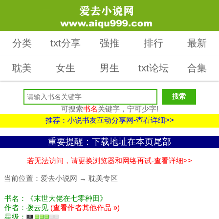
分类
txt分享
强推
排行
最新
耽美
女生
男生
txt论坛
合集
可搜索
书名
关键字，宁可少字!
推荐：小说书友互动分享网-查看详细>>
重要提醒：下载地址在本页尾部
若无法访问，请更换浏览器和网络再试-查看详细>>
当前位置：
爱去小说网
→
耽美专区
书名：《末世大佬在七零种田》
作者：拨云见
(查看作者其他作品 »)
星级：