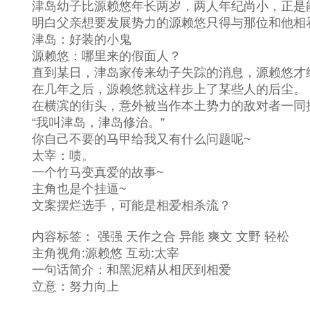
津岛幼子比源赖悠年长两岁，两人年纪尚小，正是
明白父亲想要发展势力的源赖悠只得与那位和他相看
津岛：好装的小鬼
源赖悠：哪里来的假面人？
直到某日，津岛家传来幼子失踪的消息，源赖悠才终
在几年之后，源赖悠就这样步上了某些人的后尘。
在横滨的街头，意外被当作本土势力的敌对者一同抓
“我叫津岛，津岛修治。”
你自己不要的马甲给我又有什么问题呢~
太宰：啧。
一个竹马变真爱的故事~
主角也是个挂逼~
文案摆烂选手，可能是相爱相杀流？
内容标签： 强强 天作之合 异能 爽文 文野 轻松
主角视角:源赖悠 互动:太宰
一句话简介：和黑泥精从相厌到相爱
立意：努力向上