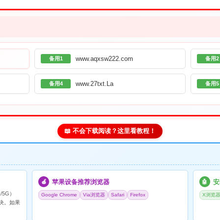
www.aqxsw222.com
备用1
备用2
www.27txt.La
备用4
备用5
📖 不会下载阅读？这里看教程！
苹果设备推荐浏览器
安
🍎
🤖
/5G）
Google Chrome
Via浏览器
Safari
Firefox
X浏览
决。如果