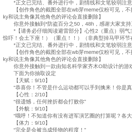
*正文已完结、番外进行中，剧情线和文笔较弱注意
【创作角色的截图全部在wb芽meme仅粉可见，不
ky和说主角像其他角色的评论会直接删除】
你意外接触到*防盗百分之50，48h，感谢大家支持
*【请务必仔细阅读避雷部分】心性2（重点）弱气主
惊吓！会土下座！）（重点！！）（非典型掉马甲环节
*正文已完结、番外进行中，剧情线和文笔较弱注意
【创作角色的截图全部在wb芽meme仅粉可见，不
ky和说主角像其他角色的评论会直接删除】
你意外接触到一款由知名科学家齐木O助设计的游戏
下面为你抽取设定
【天赋：9/10】
“恭喜你！不管是什么运动都可以手到擒来！你是真
【心性：2/10】
“很遗憾，任何挫折都会打败你”
【外貌：9/10】
“哦呼！不知道你有没有进军演艺圈的打算呢？各大
【体力：9/10】
“完全是会被当成怪物的程度！”