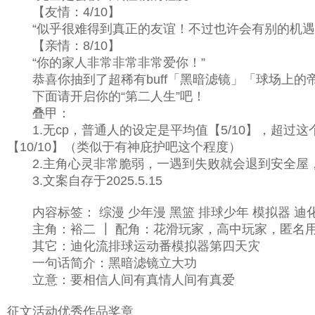
【友情：4/10】
“似乎很难得到真正的友谊！不过也许会有别的机遇
【亲情：8/10】
“你的家人非常非常非常爱你！”
恭喜你抽到了超稀有buff「黑暗滤镜」「球场上的
下面请开启你的“第二人生”吧！
叠甲：
1.无cp，普通人的设定是平均值【5/10】，超过
【10/10】（类似于有神庇护吧这个程度）
2.主角心灵非常脆弱，一遇到失败就会退到安全屋，但
3.文案自存于2025.5.15
内容标签： 综漫 少年漫 黑篮 排球少年 模拟器 迪
主角：裕二 ┃ 配角：花滑玩家，高中玩家，匿名用
其它：迪化流排球运动番模拟器第四天灾
一句话简介：黑暗滤镜立大功
立意：要相信人间有真情人间有真爱
征文活动优秀作品奖章