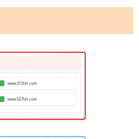
www.272txt.com
www.527txt.com