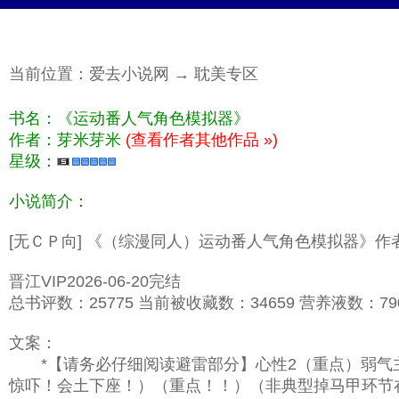
当前位置：
爱去小说网
→
耽美专区
书名：《运动番人气角色模拟器》
作者：芽米芽米
(查看作者其他作品 »)
星级：
小说简介：
[无ＣＰ向] 《（综漫同人）运动番人气角色模拟器》作
晋江VIP2026-06-20完结
总书评数：25775 当前被收藏数：34659 营养液数：7906
文案：
*【请务必仔细阅读避雷部分】心性2（重点）弱气主
惊吓！会土下座！）（重点！！）（非典型掉马甲环节