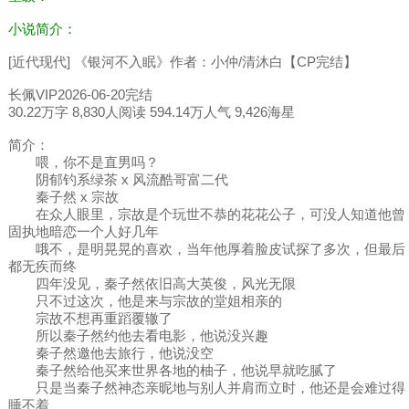
小说简介：
[近代现代] 《银河不入眠》作者：小仲/清沐白【CP完结】
长佩VIP2026-06-20完结
30.22万字 8,830人阅读 594.14万人气 9,426海星
简介：
喂，你不是直男吗？
阴郁钓系绿茶 x 风流酷哥富二代
秦子然 x 宗故
在众人眼里，宗故是个玩世不恭的花花公子，可没人知道他曾
固执地暗恋一个人好几年
哦不，是明晃晃的喜欢，当年他厚着脸皮试探了多次，但最后
都无疾而终
四年没见，秦子然依旧高大英俊，风光无限
只不过这次，他是来与宗故的堂姐相亲的
宗故不想再重蹈覆辙了
所以秦子然约他去看电影，他说没兴趣
秦子然邀他去旅行，他说没空
秦子然给他买来世界各地的柚子，他说早就吃腻了
只是当秦子然神态亲昵地与别人并肩而立时，他还是会难过得
睡不着