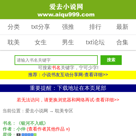
分类
txt分享
强推
排行
最新
耽美
女生
男生
txt论坛
合集
可搜索
书名
关键字，宁可少字!
推荐：小说书友互动分享网-查看详细>>
重要提醒：下载地址在本页尾部
若无法访问，请更换浏览器和网络再试-查看详细>>
当前位置：
爱去小说网
→
耽美专区
书名：《银河不入眠》
作者：小仲
(查看作者其他作品 »)
星级：