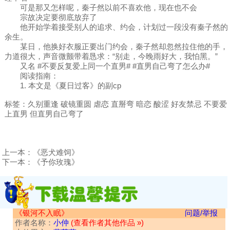
可是那又怎样呢，秦子然以前不喜欢他，现在也不会
宗故决定要彻底放弃了
他开始学着接受别人的追求、约会，计划过一段没有秦子然的
余生。
某日，他换好衣服正要出门约会，秦子然却忽然拉住他的手，
力道很大，声音微颤带着恳求：“别走，今晚雨好大，我怕黑。”
又名 #不要反复爱上同一个直男# #直男自己弯了怎么办#
阅读指南：
1. 本文是《夏日过客》的副cp
标签：久别重逢 破镜重圆 虐恋 直掰弯 暗恋 酸涩 好友禁忌 不要爱
上直男 但直男自己弯了
上一本：
《恶犬难饲》
下一本：
《予你玫瑰》
《银河不入眠》
问题/举报
作者名称：
小仲
(查看作者其他作品 »)