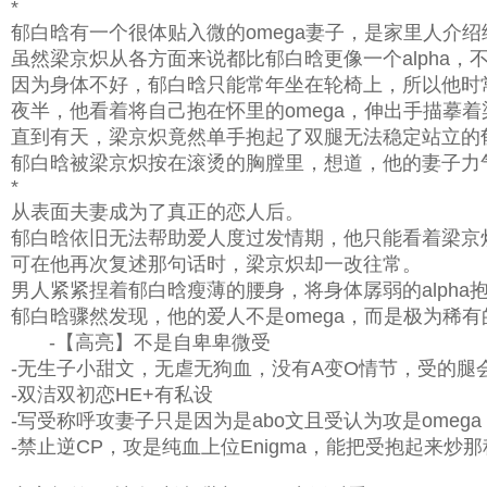
*
郁白晗有一个很体贴入微的omega妻子，是家里人介
虽然梁京炽从各方面来说都比郁白晗更像一个alpha，不
因为身体不好，郁白晗只能常年坐在轮椅上，所以他时
夜半，他看着将自己抱在怀里的omega，伸出手描摹
直到有天，梁京炽竟然单手抱起了双腿无法稳定站立的
郁白晗被梁京炽按在滚烫的胸膛里，想道，他的妻子力
*
从表面夫妻成为了真正的恋人后。
郁白晗依旧无法帮助爱人度过发情期，他只能看着梁京
可在他再次复述那句话时，梁京炽却一改往常。
男人紧紧捏着郁白晗瘦薄的腰身，将身体孱弱的alph
郁白晗骤然发现，他的爱人不是omega，而是极为稀有的E
-【高亮】不是自卑卑微受
-无生子小甜文，无虐无狗血，没有A变O情节，受的腿
-双洁双初恋HE+有私设
-写受称呼攻妻子只是因为是abo文且受认为攻是ome
-禁止逆CP，攻是纯血上位Enigma，能把受抱起来炒那