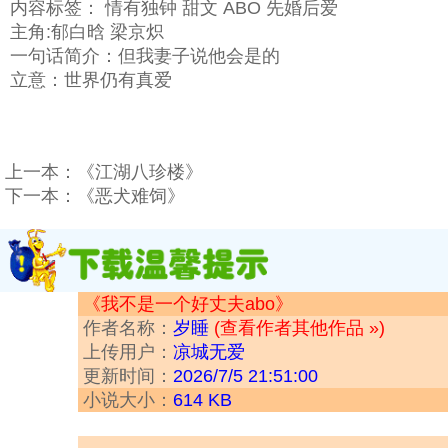
内容标签： 情有独钟 甜文 ABO 先婚后爱
主角:郁白晗 梁京炽
一句话简介：但我妻子说他会是的
立意：世界仍有真爱
上一本：
《江湖八珍楼》
下一本：
《恶犬难饲》
《我不是一个好丈夫abo》
作者名称：
岁睡
(查看作者其他作品 »)
上传用户：
凉城无爱
更新时间：
2026/7/5 21:51:00
小说大小：
614 KB