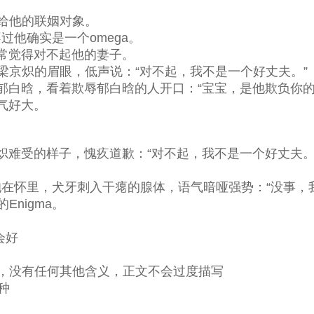
绍给他的联姻对象。
过他确实是一个omega。
常觉得对不起他的妻子。
着梁京炽的眉眼，低声说：“对不起，我不是一个好丈夫。”
郁白晗，看着欺辱郁白晗的人开口：“宝宝，是他欺负你的
气好大。
炽难受的样子，愧疚道歉：“对不起，我不是一个好丈夫。
a抱在怀里，犬牙刺入干瘪的腺体，语气暗哑强势：“没事，
nigma。
会好
ga，没有任何其他含义，正文不会过度描写
种