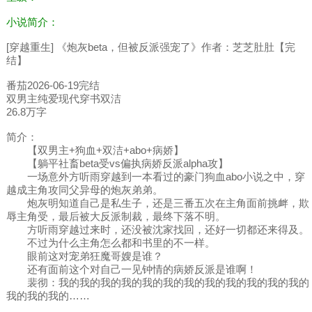
小说简介：
[穿越重生] 《炮灰beta，但被反派强宠了》作者：芝芝肚肚【完
结】
番茄2026-06-19完结
双男主纯爱现代穿书双洁
26.8万字
简介：
【双男主+狗血+双洁+abo+病娇】
【躺平社畜beta受vs偏执病娇反派alpha攻】
一场意外方听雨穿越到一本看过的豪门狗血abo小说之中，穿
越成主角攻同父异母的炮灰弟弟。
炮灰明知道自己是私生子，还是三番五次在主角面前挑衅，欺
辱主角受，最后被大反派制裁，最终下落不明。
方听雨穿越过来时，还没被沈家找回，还好一切都还来得及。
不过为什么主角怎么都和书里的不一样。
眼前这对宠弟狂魔哥嫂是谁？
还有面前这个对自己一见钟情的病娇反派是谁啊！
裴彻：我的我的我的我的我的我的我的我的我的我的我的我的
我的我的我的……