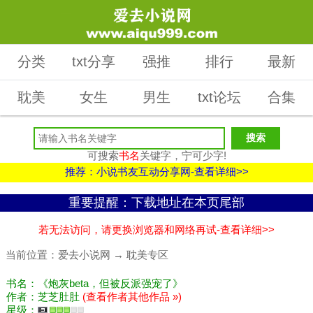
分类
txt分享
强推
排行
最新
耽美
女生
男生
txt论坛
合集
可搜索
书名
关键字，宁可少字!
推荐：小说书友互动分享网-查看详细>>
重要提醒：下载地址在本页尾部
若无法访问，请更换浏览器和网络再试-查看详细>>
当前位置：
爱去小说网
→
耽美专区
书名：《炮灰beta，但被反派强宠了》
作者：芝芝肚肚
(查看作者其他作品 »)
星级：