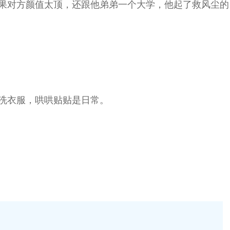
果对方颜值太顶，还跟他弟弟一个大学，他起了救风尘的
洗衣服，哄哄贴贴是日常。