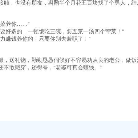
触，也没有朋友，斟酌半个月花五百块找了个男人，结
菜养你……”
要好多的，一顿饭吃三碗，要五菜一汤四个荤菜！”
力赚钱养你的！只要你别去兼职了！”
，送礼物，勤勤恳恳伺候好不容易劝从良的老公，做饭
不敢戳穿，还得夸，“老婆可真会赚钱。”