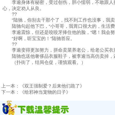
李逾身体有秘密，受过创伤，胆小懦弱，不敢跟人接
心，决定劝人从良。
??
“陆驰，你别去干那个了，找不到工作也没事，我卖
陆驰勾起他下巴，“小哥哥，我胃口很大的，生活费
李逾震惊，但还是咬咬牙捧住他的脸，“嗯！我会努
“好啊，听宝宝的！”陆驰答应。
??
李逾变得更加努力，拼命卖菜养老公，给老公买衣服
陆驰也送他奢侈品衣服鞋子，被李逾当高仿卖掉，还
（扑街了，结局仓促，谨慎观看。）
上一本：
《双王强制爱？后来他们跪了》
下一本：
《给邪神当宠物的日子》