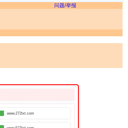
问题/举报
www.272txt.com
www.527txt.com