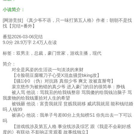
小说简介：
[网游竞技] 《真少爷不语，只一味打第五人格》作者：朝朝不是找
找【完结+番外】
番茄2026-03-06完结
9.0分 28.9万字 2.4万人在读
标签：双男主，总裁，豪门世家，游戏主播，现代
简介：
对全是风姿的生活说一句淡淡的来财
【冷脸萌豆腐嘴刀子心受X混血骚货bking攻】
【骚1冷0 （伪）对抗路 真假少爷 爽文 攻被直掰弯】
裴京慈作为被抱错的真少爷 进入豪门的目的很简单：挣钱
被人骂 他说：骂我丑的给我钱整容 骂我傻的给我钱治脑子 骂
我废物的给我钱重拾对人生的希望
被钱砸 他说：富贵我就淫 贫贱我就移 威武我就屈 能和钱结婚
吗 人钱99
被谈心 他说：我单子号差80分上先知榜S1 你先出去一下可以
吗
【游戏线涉及第五人格 事业线涉及综艺 跟《我是不会刷好感
度的》有联动 不影响正常观看 故事线独立】