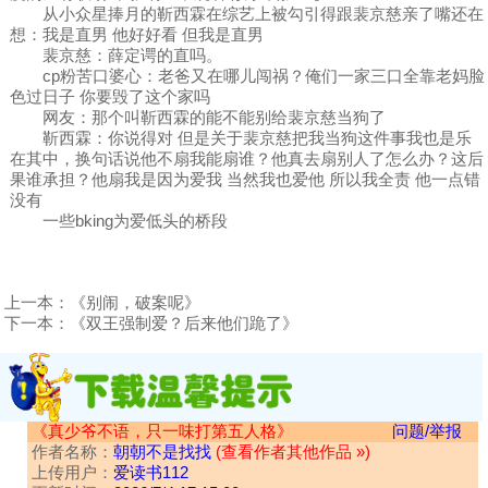
从小众星捧月的靳西霖在综艺上被勾引得跟裴京慈亲了嘴还在
想：我是直男 他好好看 但我是直男
裴京慈：薛定谔的直吗。
cp粉苦口婆心：老爸又在哪儿闯祸？俺们一家三口全靠老妈脸
色过日子 你要毁了这个家吗
网友：那个叫靳西霖的能不能别给裴京慈当狗了
靳西霖：你说得对 但是关于裴京慈把我当狗这件事我也是乐
在其中，换句话说他不扇我能扇谁？他真去扇别人了怎么办？这后
果谁承担？他扇我是因为爱我 当然我也爱他 所以我全责 他一点错
没有
一些bking为爱低头的桥段
上一本：
《别闹，破案呢》
下一本：
《双王强制爱？后来他们跪了》
《真少爷不语，只一味打第五人格》
问题/举报
作者名称：
朝朝不是找找
(查看作者其他作品 »)
上传用户：
爱读书112