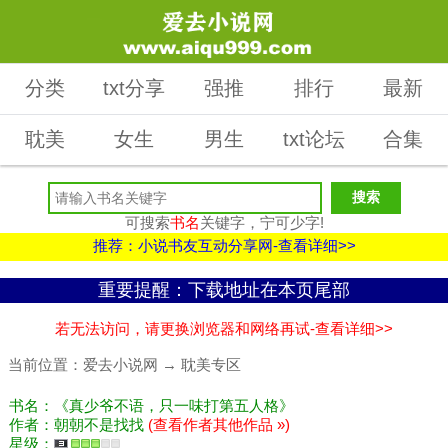
分类
txt分享
强推
排行
最新
耽美
女生
男生
txt论坛
合集
可搜索
书名
关键字，宁可少字!
推荐：小说书友互动分享网-查看详细>>
重要提醒：下载地址在本页尾部
若无法访问，请更换浏览器和网络再试-查看详细>>
当前位置：
爱去小说网
→
耽美专区
书名：《真少爷不语，只一味打第五人格》
作者：朝朝不是找找
(查看作者其他作品 »)
星级：