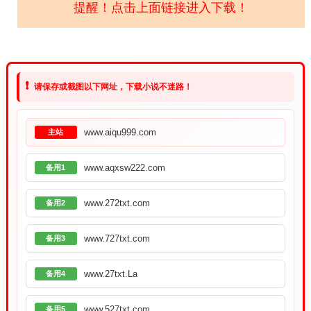
提醒！点击上面链接进入下载！
❗
请保存或截图以下网址，下载小说不迷路！
www.aiqu999.com
主站
www.aqxsw222.com
备用1
www.272txt.com
备用2
www.727txt.com
备用3
www.27txt.La
备用4
www.527txt.com
备用5