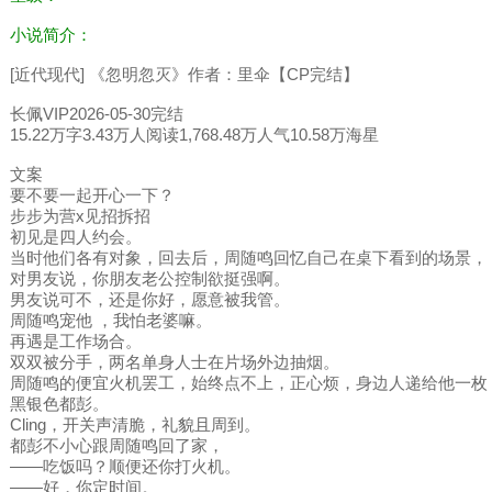
小说简介：
[近代现代] 《忽明忽灭》作者：里伞【CP完结】
长佩VIP2026-05-30完结
15.22万字3.43万人阅读1,768.48万人气10.58万海星
文案
要不要一起开心一下？
步步为营x见招拆招
初见是四人约会。
当时他们各有对象，回去后，周随鸣回忆自己在桌下看到的场景，
对男友说，你朋友老公控制欲挺强啊。
男友说可不，还是你好，愿意被我管。
周随鸣宠他 ，我怕老婆嘛。
再遇是工作场合。
双双被分手，两名单身人士在片场外边抽烟。
周随鸣的便宜火机罢工，始终点不上，正心烦，身边人递给他一枚
黑银色都彭。
Cling，开关声清脆，礼貌且周到。
都彭不小心跟周随鸣回了家，
——吃饭吗？顺便还你打火机。
——好，你定时间。