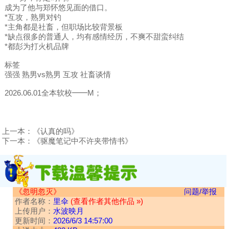
成为了他与郑怀悠见面的借口。
*互攻，熟男对钓
*主角都是社畜，但职场比较背景板
*缺点很多的普通人，均有感情经历，不爽不甜蛮纠结
*都彭为打火机品牌
标签
强强 熟男vs熟男 互攻 社畜谈情
2026.06.01全本软校━━M；
上一本：
《认真的吗》
下一本：
《驱魔笔记中不许夹带情书》
《忽明忽灭》
问题/举报
作者名称：
里伞
(查看作者其他作品 »)
上传用户：
水波映月
更新时间：
2026/6/3 14:57:00