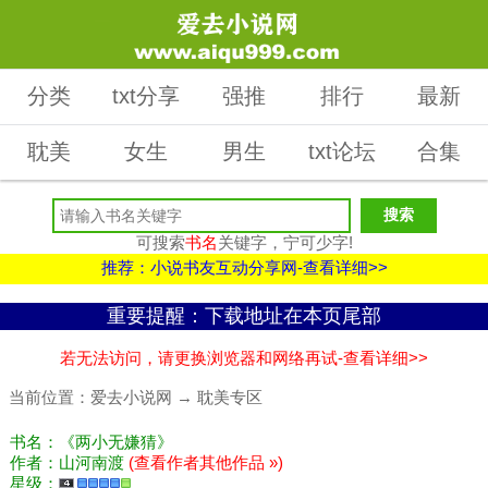
分类
txt分享
强推
排行
最新
耽美
女生
男生
txt论坛
合集
可搜索
书名
关键字，宁可少字!
推荐：小说书友互动分享网-查看详细>>
重要提醒：下载地址在本页尾部
若无法访问，请更换浏览器和网络再试-查看详细>>
当前位置：
爱去小说网
→
耽美专区
书名：《两小无嫌猜》
作者：山河南渡
(查看作者其他作品 »)
星级：