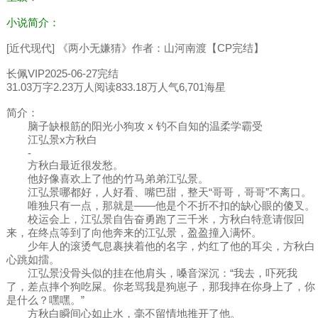
小说简介：
[近代现代] 《两小无嫌猜》作者：山河南渡【CP完结】
长佩VIP2025-06-27完结
31.03万字2.23万人阅读833.18万人气6,701海星
简介：
脑子缺根筋的阳光小狗攻 x 钓不自知的温柔学霸受
江弘景x方秋白
-
方秋白最近很发愁。
他好像喜欢上了他的竹马弟弟江弘景。
江弘景哪都好，人好看、嘴巴甜，整天“哥哥，哥哥”不离口。
唯独只有一点，那就是——他是个不折不扣的缺心眼的傻叉。
校运会上，江弘景自告奋勇跑了三千米，方秋白特意请假回
来，在终点等到了向他奔来的江弘景，盈盈撞入满怀。
少年人的滚烫气息裹挟着他的名字，灼红了他的耳尖，方秋白
心跳如擂。
江弘景没骨头似的挂在他肩头，嗓音深沉：“我去，吓死我
了，差点摔个狗吃屎。你老骂我是狗崽子，那我摔在你身上了，你
是什么？嘿嘿。”
方秋白瞬间心如止水，毫不留情地推开了他。