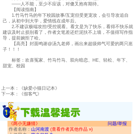
——人不能，至少不应该，对傻叉抱有期待。
【阅读指南】
1.竹马竹马的年下校园故事/互宠但受更宠攻，会引导攻追自
己，从初中到大学，爱情线在成年后。
2.不建议极端攻控/受控观看。看文是为了快乐，看得不快乐就
建议及时止损别看了，作者文笔差还烂泥扶不上墙，不值得写作指
导，提前婉拒了哈。
【高亮】封面鸣谢@汤九老师，画出来超级帅气可爱的两只崽
子！！！
标签：欢喜冤家、竹马竹马、双向暗恋、HE、轻松、年下、
甜宠、校园
上一本：
《缺爱小猫日记本》
下一本：
《假客气》
《两小无嫌猜》
问题/举报
作者名称：
山河南渡
(查看作者其他作品 »)