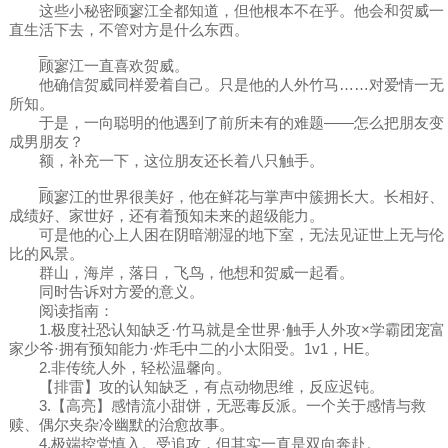
这些小秘密顾寥江全都知道，但他根本不在乎。他会和贺威一
直生活下去，不管对方是什么东西。
_
顾寥江一直喜欢贺威。
他确信贺威同样爱着自己。只是他的人外竹马……对爱情一无
所知。
于是，一向聪明的他遇到了前所未有的难题——怎么把朋友变
成男朋友？
额，补充一下，这位朋友还长着八只触手。
_
顾寥江的世界很美好，他在鲜花与掌声中簇拥长大。长相好、
成绩好、家世好，还有着预知未来的超级能力。
可是他的心上人困在阴暗潮湿的地下室，无法见证世上无与伦
比的风景。
群山，海岸，落日，飞鸟，他想和贺威一起看。
同时告诉对方爱的意义。
阅读指南：
1.极度社恐认知缺乏·竹马就是全世界·触手人外攻×学霸团宠富
家少爷·拥有预知能力·炸毛中二的小太阳受。1v1，HE。
2.非传统人外，轻松温馨向。
【排雷】攻的认知缺乏，有点动物思维，反应迟钝。
3.【高亮】感情流小甜饼，无恶毒反派。一个关于感情与救
赎、偶尔夹杂冷幽默的治愈故事。
4.极端控党慎入。受追攻，但其实一直是双向奔赴。