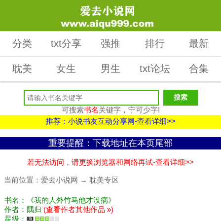
分类
txt分享
强推
排行
最新
耽美
女生
男生
txt论坛
合集
可搜索
书名
关键字，宁可少字!
推荐：小说书友互动分享网-查看详细>>
重要提醒：下载地址在本页尾部
若无法访问，请更换浏览器和网络再试-查看详细>>
当前位置：
爱去小说网
→
耽美专区
书名：《我的人外竹马他才没病》
作者：隅归
(查看作者其他作品 »)
星级：