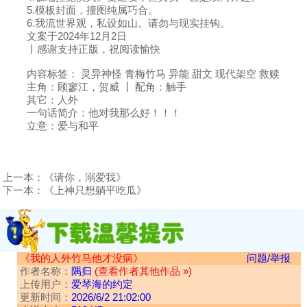
5.模板封面，撞图纯属巧合。
6.我流世界观，私设如山。请勿与现实挂钩。
文案于2024年12月2日
丨感谢支持正版，祝阅读愉快
内容标签： 灵异神怪 青梅竹马 异能 甜文 现代架空 救赎
主角：顾寥江，贺威 ┃ 配角：触手
其它：人外
一句话简介：他对我那么好！！！
立意：爱与和平
上一本：
《请你，溺爱我》
下一本：
《上神只想躺平吃瓜》
《我的人外竹马他才没病》
问题/举报
作者名称：
隅归
(查看作者其他作品 »)
上传用户：
爱琴海的约定
更新时间：
2026/6/2 21:02:00