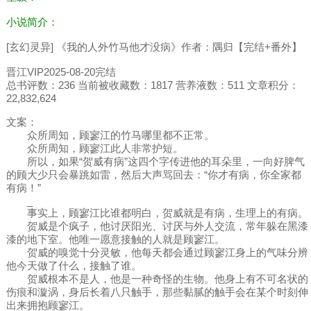
小说简介：
[玄幻灵异] 《我的人外竹马他才没病》作者：隅归【完结+番外】
晋江VIP2025-08-20完结
总书评数：236 当前被收藏数：1817 营养液数：511 文章积分：
22,832,624
文案：
众所周知，顾寥江的竹马哪里都不正常。
众所周知，顾寥江此人非常护短。
所以，如果“贺威有病”这四个字传进他的耳朵里，一向好脾气
的顾大少只会暴跳如雷，然后大声骂回去：“你才有病，你全家都
有病！”
_
事实上，顾寥江比谁都明白，贺威就是有病，生理上的有病。
贺威是个疯子，他讨厌阳光、讨厌与外人交流，常年躲在黑漆
漆的地下室。他唯一愿意接触的人就是顾寥江。
贺威的嗅觉十分灵敏，他每天都会通过顾寥江身上的气味分辨
他今天做了什么，接触了谁。
贺威根本不是人，他是一种奇怪的生物。他身上有不可名状的
伤痕和漩涡，身后长着八只触手，那些黏腻的触手会在某个时刻伸
出来拥抱顾寥江。