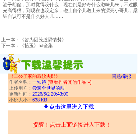
油子胡侃，那时觉得没什么，现在倒是好奇什么滋味儿来，不过眼
光高得很，到现在也没定亲，碰上自个儿送上来的漂亮小哥儿，梁
钰自认可不是什么好人儿……
上一本：
《皆为囚笼道陨情焚》
下一本：
《拾玉》txt全集
《二公子家的乖软夫郎》
问题/举报
作者名称：
一知镜
(查看作者其他作品 »)
上传用户：
尝遍全世界的甜
更新时间：
2026/6/2 20:43:00
小说大小：
638 KB
点击这里进入下载
提醒！点击上面链接进入下载！