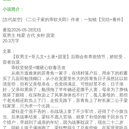
小说简介：
[古代架空] 《二公子家的乖软夫郎》作者：一知镜【完结+番外】
番茄2026-05-28完结
双男主 纯爱 古代 乡村 甜宠
20.3万字
文案：
【双男主+哥儿文+土著+甜宠】后期会有养崽情节，娇软受，
雷者自退。
乖软坚韧受×嘴硬心软毒舌攻
从南方逃难来的苏青鱼一家子，在绵村落户后，用余下的积蓄
买了几亩田勉强糊口，从小在宠爱里长大的苏青鱼日子虽然比以前
清贫些，但有父亲母亲在，也觉得满足。可惜好景不长，日子渐
好，父亲却累病了，勉强拖了半年确还是撒手人寰，母亲为了挣钱
熬坏了眼睛，在深秋染上了风寒身体也不行了，孤儿寡母的，那些
个老光棍还欺负上了门，走投无路下，苏青鱼上了村长家二公子梁
钰家里，只为求一个出路……
梁钰是个混不吝的，在战场上拿了不少军功，还得了个小旗当
当。后来战事结束，梁钰不愿入官场，就拿了补偿的银子回乡当了
个猎户，早就到了成亲的年纪，因为战事耽误了，现在二十二岁
了，同龄人孩子满地跑了，梁钰憋得久了总有些燥，在军营里听兵