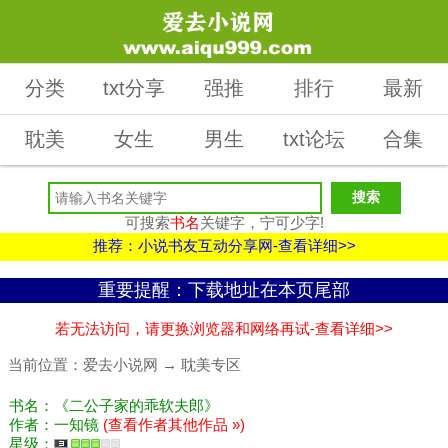
分类
txt分享
强推
排行
最新
耽美
女生
男生
txt论坛
合集
可搜索
书名
关键字，宁可少字!
推荐：小说书友互动分享网-查看详细>>
重要提醒：下载地址在本页尾部
若无法访问，请更换浏览器和网络再试-查看详细>>
当前位置：
爱去小说网
→
耽美专区
书名：《二公子家的乖软夫郎》
作者：一知镜
(查看作者其他作品 »)
星级：