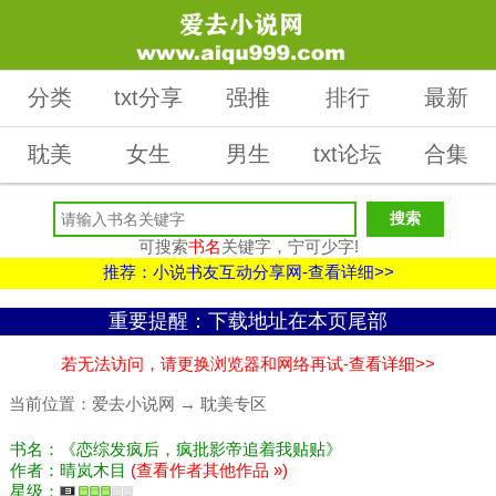
分类
txt分享
强推
排行
最新
耽美
女生
男生
txt论坛
合集
可搜索
书名
关键字，宁可少字!
推荐：小说书友互动分享网-查看详细>>
重要提醒：下载地址在本页尾部
若无法访问，请更换浏览器和网络再试-查看详细>>
当前位置：
爱去小说网
→
耽美专区
书名：《恋综发疯后，疯批影帝追着我贴贴》
作者：晴岚木目
(查看作者其他作品 »)
星级：