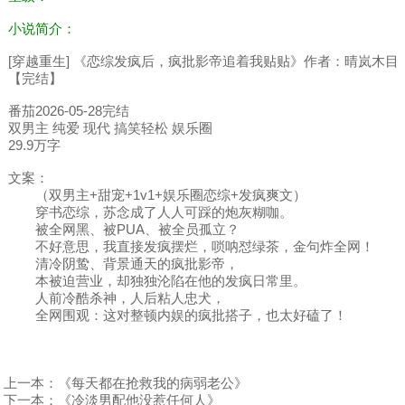
小说简介：
[穿越重生] 《恋综发疯后，疯批影帝追着我贴贴》作者：晴岚木目
【完结】
番茄2026-05-28完结
双男主 纯爱 现代 搞笑轻松 娱乐圈
29.9万字
文案：
（双男主+甜宠+1v1+娱乐圈恋综+发疯爽文）
穿书恋综，苏念成了人人可踩的炮灰糊咖。
被全网黑、被PUA、被全员孤立？
不好意思，我直接发疯摆烂，唢呐怼绿茶，金句炸全网！
清冷阴鸷、背景通天的疯批影帝，
本被迫营业，却独独沦陷在他的发疯日常里。
人前冷酷杀神，人后粘人忠犬，
全网围观：这对整顿内娱的疯批搭子，也太好磕了！
上一本：
《每天都在抢救我的病弱老公》
下一本：
《冷淡男配他没惹任何人》