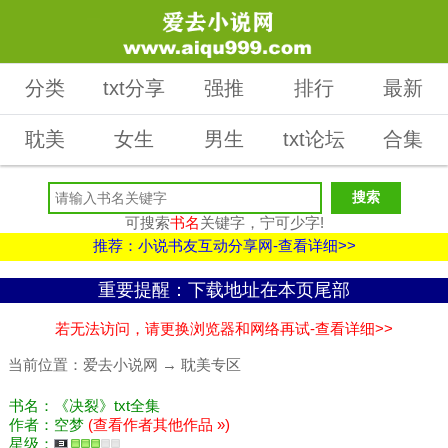
分类
txt分享
强推
排行
最新
耽美
女生
男生
txt论坛
合集
可搜索
书名
关键字，宁可少字!
推荐：小说书友互动分享网-查看详细>>
重要提醒：下载地址在本页尾部
若无法访问，请更换浏览器和网络再试-查看详细>>
当前位置：
爱去小说网
→
耽美专区
书名：《决裂》txt全集
作者：空梦
(查看作者其他作品 »)
星级：