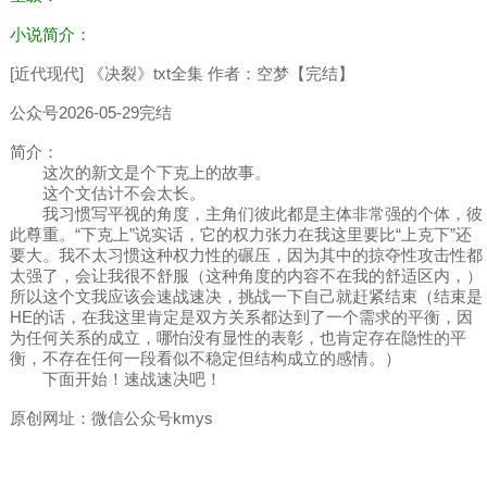
小说简介：
[近代现代] 《决裂》txt全集 作者：空梦【完结】
公众号2026-05-29完结
简介：
这次的新文是个下克上的故事。
这个文估计不会太长。
我习惯写平视的角度，主角们彼此都是主体非常强的个体，彼
此尊重。“下克上”说实话，它的权力张力在我这里要比“上克下”还
要大。我不太习惯这种权力性的碾压，因为其中的掠夺性攻击性都
太强了，会让我很不舒服（这种角度的内容不在我的舒适区内，）
所以这个文我应该会速战速决，挑战一下自己就赶紧结束（结束是
HE的话，在我这里肯定是双方关系都达到了一个需求的平衡，因
为任何关系的成立，哪怕没有显性的表彰，也肯定存在隐性的平
衡，不存在任何一段看似不稳定但结构成立的感情。）
下面开始！速战速决吧！
原创网址：微信公众号kmys