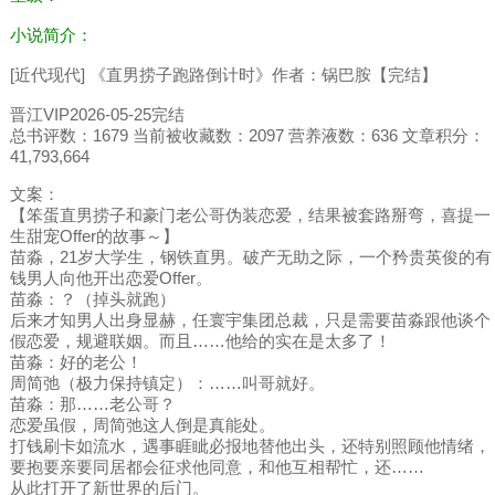
小说简介：
[近代现代] 《直男捞子跑路倒计时》作者：锅巴胺【完结】
晋江VIP2026-05-25完结
总书评数：1679 当前被收藏数：2097 营养液数：636 文章积分：
41,793,664
文案：
【笨蛋直男捞子和豪门老公哥伪装恋爱，结果被套路掰弯，喜提一
生甜宠Offer的故事～】
苗淼，21岁大学生，钢铁直男。破产无助之际，一个矜贵英俊的有
钱男人向他开出恋爱Offer。
苗淼：？（掉头就跑）
后来才知男人出身显赫，任寰宇集团总裁，只是需要苗淼跟他谈个
假恋爱，规避联姻。而且……他给的实在是太多了！
苗淼：好的老公！
周简弛（极力保持镇定）：……叫哥就好。
苗淼：那……老公哥？
恋爱虽假，周简弛这人倒是真能处。
打钱刷卡如流水，遇事睚眦必报地替他出头，还特别照顾他情绪，
要抱要亲要同居都会征求他同意，和他互相帮忙，还……
从此打开了新世界的后门。