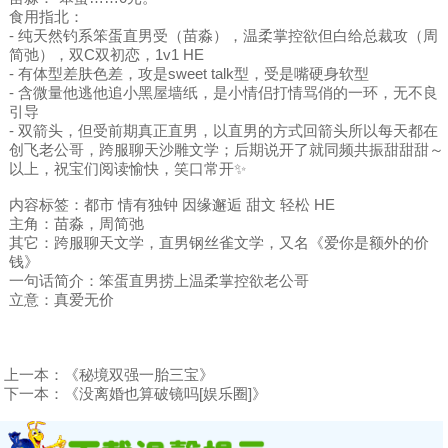
食用指北：
- 纯天然钓系笨蛋直男受（苗淼），温柔掌控欲但白给总裁攻（周
简弛），双C双初恋，1v1 HE
- 有体型差肤色差，攻是sweet talk型，受是嘴硬身软型
- 含微量他逃他追小黑屋墙纸，是小情侣打情骂俏的一环，无不良
引导
- 双箭头，但受前期真正直男，以直男的方式回箭头所以每天都在
创飞老公哥，跨服聊天沙雕文学；后期说开了就同频共振甜甜甜～
以上，祝宝们阅读愉快，笑口常开✨
内容标签：都市 情有独钟 因缘邂逅 甜文 轻松 HE
主角：苗淼，周简弛
其它：跨服聊天文学，直男钢丝雀文学，又名《爱你是额外的价
钱》
一句话简介：笨蛋直男捞上温柔掌控欲老公哥
立意：真爱无价
上一本：
《秘境双强一胎三宝》
下一本：
《没离婚也算破镜吗[娱乐圈]》