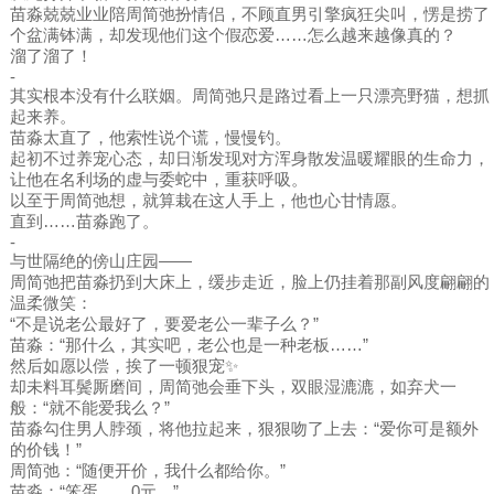
苗淼兢兢业业陪周简弛扮情侣，不顾直男引擎疯狂尖叫，愣是捞了
个盆满钵满，却发现他们这个假恋爱……怎么越来越像真的？
溜了溜了！
-
其实根本没有什么联姻。周简弛只是路过看上一只漂亮野猫，想抓
起来养。
苗淼太直了，他索性说个谎，慢慢钓。
起初不过养宠心态，却日渐发现对方浑身散发温暖耀眼的生命力，
让他在名利场的虚与委蛇中，重获呼吸。
以至于周简弛想，就算栽在这人手上，他也心甘情愿。
直到……苗淼跑了。
-
与世隔绝的傍山庄园——
周简弛把苗淼扔到大床上，缓步走近，脸上仍挂着那副风度翩翩的
温柔微笑：
“不是说老公最好了，要爱老公一辈子么？”
苗淼：“那什么，其实吧，老公也是一种老板……”
然后如愿以偿，挨了一顿狠宠✨
却未料耳鬓厮磨间，周简弛会垂下头，双眼湿漉漉，如弃犬一
般：“就不能爱我么？”
苗淼勾住男人脖颈，将他拉起来，狠狠吻了上去：“爱你可是额外
的价钱！”
周简弛：“随便开价，我什么都给你。”
苗淼：“笨蛋……0元。”