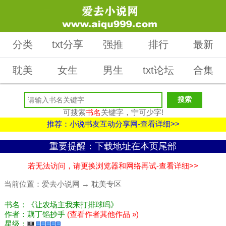
分类
txt分享
强推
排行
最新
耽美
女生
男生
txt论坛
合集
可搜索
书名
关键字，宁可少字!
推荐：小说书友互动分享网-查看详细>>
重要提醒：下载地址在本页尾部
若无法访问，请更换浏览器和网络再试-查看详细>>
当前位置：
爱去小说网
→
耽美专区
书名：《让农场主我来打排球吗》
作者：藕丁馅抄手
(查看作者其他作品 »)
星级：