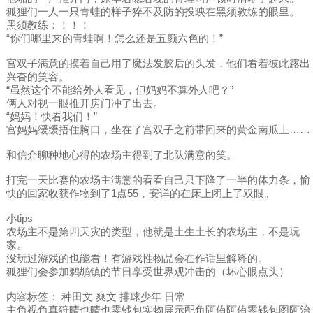
狐狸们一人一只青蛙的样子猝不及防的投映在黑须教练的眼里。
黑须教练：！！！
“你们哪里来的青蛙啊！怎么还是五颜六色的！”
宫双子满意的摸着自己用了魔法发胶后的头发，他们看着彼此露出
兴奋的笑容。
“虽然这个不能给外人看见，但妈妈不算外人吧？”
俩人对视一眼推开房门冲了出去。
“妈妈！快看我们！”
宫妈妈缓缓捂住胸口，坐在了宫双子之前带回来的黄金南瓜上……
和信介聊种地心得的农场主得到了北队满意的笑。
打完一天比赛的农场主满意的看看自己只下降了一半的体力条，愉
快的回家收获作物到了1点55，安详的在床上闭上了双眼。
小tips
农场主不是第四天灾的类型，他就是土生土长的农场主，不是玩
家。
没玩过游戏的也能看！有游戏性物品会在作话里解释的。
狐狸们会参加鹈鹕镇的节日享受世界观冲击的（坏心眼点头）
内容标签： 种田文 爽文 排球少年 日常
主角视角真狩晴也晴也零钱包实物展示配角阿侑阿侑零钱包图阿治