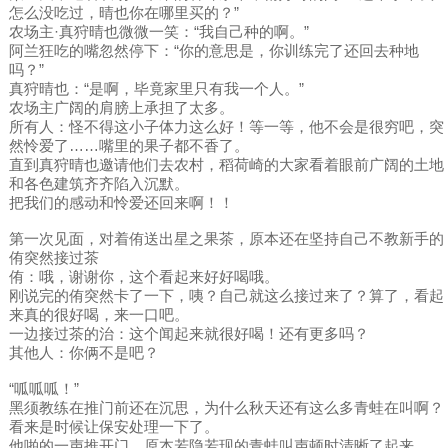
怎么没吃过，晴也你在哪里买的？”
农场主·真狩晴也微微一笑：“我自己种的啊。”
阿兰狂吃的嘴忽然停下：“你的意思是，你训练完了还回去种地
吗？”
真狩晴也：“是啊，毕竟家里只有我一个人。”
农场主广阔的肩膀上承担了太多。
所有人：怪不得这小子体力这么好！等一等，他不会是很穷吧，突
然怜爱了……嘴里的果子都不香了。
直到真狩晴也邀请他们去农村，稻荷崎的大家看着眼前广阔的土地
和各色建筑齐齐陷入沉默。
把我们的感动和怜爱还回来啊！！
第一次见面，对着侑送出星之果茶，原本还在坚持自己不教新手的
侑突然接过茶
侑：哦，谢谢你，这个看起来好好喝哦。
刚说完的侑突然卡了一下，咦？自己就这么接过来了？算了，看起
来真的很好喝，来一口吧。
一边接过茶的治：这个闻起来就很好喝！还有更多吗？
其他人：你俩不是吧？
“呱呱呱！”
黑须教练在推门前还在沉思，为什么秋天还有这么多青蛙在叫啊？
看来是时候让保安处理一下了。
他啪的一声推开门，原本若隐若现的青蛙叫声顿时清晰了起来。