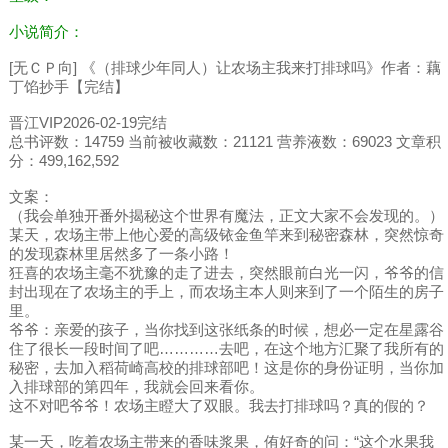
小说简介：
[无ＣＰ向] 《（排球少年同人）让农场主我来打排球吗》作者：藕
丁馅抄手【完结】
晋江VIP2026-02-19完结
总书评数：14759 当前被收藏数：21121 营养液数：69023 文章积
分：499,162,592
文案：
（我会单独开番外揭秘这个世界有魔法，正文大家不会发现的。）
某天，农场主带上他心爱的高级铱金鱼竿来到秘密森林，突然惊奇
的发现森林里居然多了一条小路！
狂喜的农场主毫不犹豫的走了进去，突然眼前白光一闪，爷爷的信
封出现在了农场主的手上，而农场主本人则来到了一个陌生的房子
里。
爷爷：亲爱的孩子，当你找到这张纸条的时候，想必一定在星露谷
住了很长一段时间了吧…………去吧，在这个地方汇聚了我所有的
秘密，去加入稻荷崎高校的排球部吧！这是你的身份证明，当你加
入排球部的第四年，我就会回来看你。
这不对吧爷爷！农场主瞪大了双眼。我去打排球吗？真的假的？
某一天，吃着农场主带来的香味浆果，侑好奇的问：“这个水果我