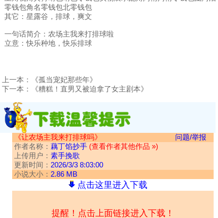
零钱包角名零钱包北零钱包
其它：星露谷，排球，爽文
一句话简介：农场主我来打排球啦
立意：快乐种地，快乐排球
上一本：
《孤当宠妃那些年》
下一本：
《糟糕！直男又被迫拿了女主剧本》
《让农场主我来打排球吗》
问题/举报
作者名称：
藕丁馅抄手
(查看作者其他作品 »)
上传用户：
素手挽歌
更新时间：
2026/3/3 8:03:00
小说大小：
2.86 MB
点击这里进入下载
提醒！点击上面链接进入下载！