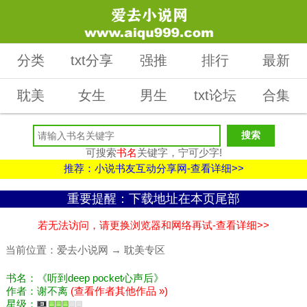
分类
txt分享
强推
排行
最新
耽美
女生
男生
txt论坛
合集
可搜索
书名
关键字，宁可少字!
推荐：小说书友互动分享网-查看详细>>
重要提醒：下载地址在本页尾部
若无法访问，请更换浏览器和网络再试-查看详细>>
当前位置：
爱去小说网
→
耽美专区
书名：《听到deep pocket心声后》
作者：谢不离
(查看作者其他作品 »)
星级：