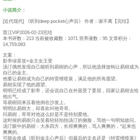
小说简介：
[近代现代] 《听到deep pocket心声后》 作者：谢不离【完结】
晋江VIP2026-02-23完结
本书评数：213 当前被收藏数：1071 营养液数：95 文章积分：
14,759,083
文案：
影帝绿茶攻×金主女王受
汤汀偶然发现自己能听到易樹的心声，所以他选择放钩让易樹成为
自己的金主。
他要让易樹成为自己的特雷维喷泉，满足他的所有愿望。
易樹实现了他的愿望。
明明已经成了影帝，还会说自己在外面受了委屈，回家让易樹去给
他出气。
等易樹回来压着他倒在沙发上。
明明比易樹大，却喜欢叫他哥哥。
问易樹，哥哥对他这么好是不是特别爱他。
这时候的易樹只会笑着轻轻拍拍汤汀的侧脸，骂他一句明知故问。
汤汀眼中的易樹：大杀四方，长得爽爽的，骂人爽爽的，*起来也
爽爽的。
可能会改成《听到金主心声后》但最后的文名还是《特雷维喷泉》