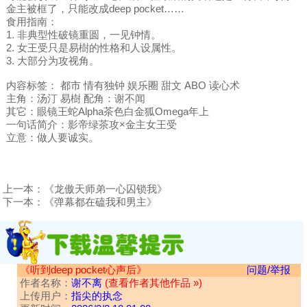
金主被框了，只能改成deep pocket……
食用指南：
1. 非典型性破镜重圆，一见钟情。
2. 女王受只是易樹的性格和人设属性。
3. 大部分为攻视角。
内容标签： 都市 情有独钟 娱乐圈 甜文 ABO 读心术
主角：汤汀 易樹 配角：谢不闻
其它：眼镜王蛇Alpha茶色白金狐Omega年上
一句话简介：影帝绿茶攻×金主女王受
立意：做人要诚实。
上一本：
《龙傲天师弟一心囚锁我》
下一本：
《弹幕都在磕我和男主》
《听到deep pocket心声后》
问题/举报
作者名称：
谢不离
(查看作者其他作品 »)
上传用户：
指尖的执念