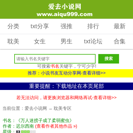
分类
txt分享
强推
排行
最新
耽美
女生
男生
txt论坛
合集
可搜索
书名
关键字，宁可少字!
推荐：小说书友互动分享网-查看详细>>
重要提醒：下载地址在本页尾部
若无法访问，请更换浏览器和网络再试-查看详细>>
当前位置：
爱去小说网
→
耽美专区
书名：《万人迷捞子成了柔弱蜜虫》
作者：迟尔西南
(查看作者其他作品 »)
星级：