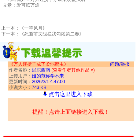
立意：爱可抵万难
上一本：
《一竿风月》
下一本：
《死遁前夫阻拦我勾搭第二春》
《万人迷捞子成了柔弱蜜虫》
问题/举报
作者名称：
迟尔西南
(查看作者其他作品 »)
上传用户：
姐的范你学不来
更新时间：
2026/3/1 4:47:00
小说大小：
743 KB
点击这里进入下载
提醒！点击上面链接进入下载！