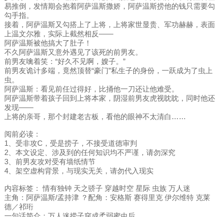
易推倒，发情期会抱着阿萨温斯撒娇，阿萨温斯捞他的钱只需要勾
勾手指。
接着，阿萨温斯又勾搭上了上将，上将家世显贵、军功赫赫，表面
上温文尔雅，实际上截然相反——
阿萨温斯被他搞大了肚子！
不久阿萨温斯又意外遇见了该死的前男友。
前男友噙着笑：“好久不见啊，嫂子。”
前男友诡计多端，竟然顶替“豪门”私生子的身份，一跃成为了虫上
虫。
阿萨温斯：看见前任过得好，比捅他一刀还让他难受。
阿萨温斯带着孩子回到上将本家，阴湿前男友虎视眈眈，同时他还
发现——
上将的亲哥，那个封建老古板，看他的眼神不太清白……
阅前必读：
1、受非攻C，受是捞子，不接受道德审判
2、本文设定、涉及到的任何知识均不严谨，请勿深究
3、前男友攻对受有墙纸情节
4、架空虚构背景，与现实无关，请勿代入现实
内容标签： 情有独钟 天之骄子 穿越时空 星际 虫族 万人迷
主角：阿萨温斯/孟持津 ？配角：安格斯 赛得里克 伊尔维特 克莱
德／祁珩
一句话简介：万人迷捞子穿成柔弱蜜虫后