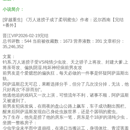
小说简介：
[穿越重生] 《万人迷捞子成了柔弱蜜虫》作者：迟尔西南【完结
+番外】
晋江VIP2026-02-19完结
总书评数：544 当前被收藏数：1673 营养液数：391 文章积分：
35,246,352
文案：
钓系.万人迷捞子受VS纯情少虫攻、天之骄子上将攻、封建大爹.上
将亲哥攻、偏执阴湿.纯坏神经病前男友攻
前男友是个爱臆想的偏执狂，每天必做的一件事是怀疑阿萨温斯出
轨。
阿萨温斯忍无可忍，果断选择分手，但分了几次没分掉，无法，他
只好再次“不辞而别”。
他逃他追的戏码又一次上演，可惜流年不利，诸事不顺，阿萨温斯
又被逮到了。
前男友犯病发疯，在雨夜的盘山公路上飙车，车子成功翻出围栏。
醒来后阿萨温斯发现自己身处虫族世界，还是个孱弱的蜜虫。
为了生存，他先是捞了他的房东一笔，房东是个18岁的清纯少虫，
坐拥一整栋房子：
少虫学业未半而中道崩殂，在港口当搬运工，身强体壮、青涩害羞