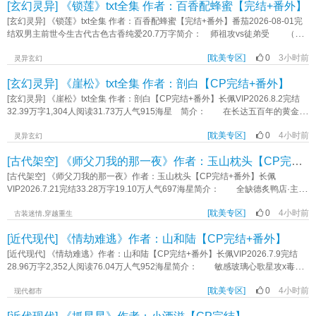
[玄幻灵异] 《锁莲》txt全集 作者：百香配蜂蜜【完结+番外】
对象的管教，逃离了对方的大别墅。 * 池漪的联姻对象，薄引鹤——池家
的商业合作伙伴，沉稳冷静，深不可测，英俊多金。 从任何角度来看，他都
[玄幻灵异] 《锁莲》txt全集 作者：百香配蜂蜜【完结+番外】番茄2026-08-01完
是个完美的结婚对象。 唯一的问题就是，池漪从小到大都叫他“薄叔叔”。
结双男主前世今生古代古色古香纯爱20.7万字简介： 师祖攻vs徒弟受 （徒
池漪刚满18岁，还没来得及享受自由的成年生活，就被婚约嫁给了薄叔叔。
弟师尊的师尊——师祖） 【后期墙纸—引莲如瓮 —异瞳】 如何锁住一朵
抵达薄家的那天，池漪站在门口，不知道该怎么称呼这位比他成熟太多的丈
[耽美专区]
0
3小时前
青莲 宋青玉背着全宗门所有人，和师祖厮混在了一起 师祖不像师尊那
灵异玄幻
夫。 下意识脱口而出的，还是“薄叔叔”三个字。 薄引鹤撩起眼皮，应下了
样，关心他的修为，提醒他练剑 师祖给予他自由的同时，也在慢慢收拢手中
[玄幻灵异] 《崖松》txt全集 作者：剖白【CP完结+番外】
这声薄叔叔。 此后两年，他们朝夕相处，却从未越界。 薄引鹤为人克
的铁链 宋青玉前世是天地初开时长出的一株青莲，蒙受神明日夜照顾，才得
制，虽然管池漪管得很严，但似乎只是把池漪当小辈照顾。 * 直到某天，
以开化修炼，后来混沌降临，他吸收浊气，逐渐生出七情六欲，化作人形，口吐
[玄幻灵异] 《崖松》txt全集 作者：剖白【CP完结+番外】长佩VIP2026.8.2完结
池家发现池漪是抱错的假少爷，寻回了真少爷，将池漪扫地出门。 薄引鹤却
人言。 可有一天他被神明剖去莲心，痛苦死去。 洛水秋是上古神明，引
32.39万字1,304人阅读31.73万人气915海星 简介： 在长达五百年的黄金年
拒绝离婚，还强行将池漪留在别墅里。 池漪想，虽然薄叔叔长得真的很好
来东水，千百万年日夜照顾一朵青莲，亲手将其养大，本应长久与他作伴，可是
代后，修真界迎来了一场浩劫。无数对仙术免疫的怪物从那道曾给修真界带来巨
看，但他也有很多缺点。 比如，不够体贴。 池漪只是在放满水的浴缸里
青莲生**水，杏出墙头。 没有了莲心，应该不会再生私情。 攻受控慎
[耽美专区]
0
4小时前
大财富的末瀑遗迹之中涌出，后来人们发现，只有从末瀑中取出的法器能够斩杀
灵异玄幻
躺了一会儿，薄引鹤就把他拎出来，从此再也不让他一个人进浴室。 再比
入，全部虐一遍（其实也没那么虐，反正作者没有写哭＠_＠） 今生我要将你
那些怪物。 其中最为珍贵的、有自我意识的秘宝被称为“神器”。
如，不够大度。 池漪只是喝了几瓶粮食发酵的果汁，薄引鹤就把酒窖全都搬
[古代架空] 《师父刀我的那一夜》作者：玉山枕头【CP完结+番外】
牢牢锁在身边，即便爱恨丛生 并无家暴暴力情节，双洁，he《锁莲》作者：
———— 上仙界名门周家出身的符阵师周无因被八门庭会一纸调令书遣往地
走了，还打他屁股。 再再比如，不够沉稳。 池漪只是坐在天台上吹吹
百香配蜂蜜
坤界的末瀑前线昆仑，并作为末瀑神兵封神剑的燃料奉献此生。 被迫失去修
[古代架空] 《师父刀我的那一夜》作者：玉山枕头【CP完结+番外】长佩
风，薄引鹤就让人在楼下铺了救生垫，一边谨慎地靠近，一边让池漪回头看
为和地位的周无因在与封神剑的操控者裴澜雪同行期间，对裴澜雪的身份产生了
VIP2026.7.21完结33.28万字19.10万人气697海星简介： 全缺德炙鸭店·主理
他。 低沉的声线中，居然有些不稳。 “池漪，过来。别坐在那里。” 最
怀疑。 非典型破镜重圆师徒文 周不苦X褚连 互攻 标签：师徒仙侠
人今日特告： 本店新聘金发碧眼西域客，刀工冠绝长安。 炙鸭每日限
后，薄引鹤百密一疏，还是没有看住池漪。 * 重生后，池漪得到系统，充
强强互攻HE正剧白月光年龄差《崖松》作者：剖白
[耽美专区]
0
4小时前
量，售完即止，西域客本人不对外出售。 孔雀明王裴翎先生为本店特约食
古装迷情,穿越重生
分把握主动权。 他先告诉池家“我不陪你们玩了”，拍拍屁股走人。 然后告
客，每日午间驻场品尝。 注：裴先生驻场期间，本店概不负责其他客人的心
诉薄引鹤，“我是假少爷，你找真少爷联姻去吧。” 池漪想，自己真是太体贴
[近代现代] 《情劫难逃》作者：山和陆【CP完结+番外】
理阴影。 再注：裴先生与本店片鸭师傅之间的恩怨情仇，与本店经营无
了。 他带着两瓶最贵的酒离开池家，准备找个舒服的地方喝完酒，躺平等
关。 再再注：不许在店里打架。说的就是你们俩。 裴翎是一个熟练的骗
[近代现代] 《情劫难逃》作者：山和陆【CP完结+番外】长佩VIP2026.7.9完结
死。 还没等池漪睡着，池家二哥就破门而入，大哥带着一队医生冲到池漪旁
子。 他想不通，为什么骗术在裴云逸身上从来不奏效。 裴云逸是一个差
28.96万字2,352人阅读76.04万人气952海星简介： 敏感玻璃心歌星攻x毒舌
边，池父一边报警一边让池漪别睡。 薄引鹤眉头紧皱，看着这位刚和自己结
点被杀的老实人。 他也想不通，为什么九死一生后，他依然想靠近那个凶
钓系导演受 七年前，林云舟为了拍电影，在大街上发传单。杭城的五月，天
婚就闹着要离家出走的小少爷。 在这一天，池漪的家人发现，家里千娇百宠
手。 赛级白男犟种攻x风流多情美人受 师徒年下，双初恋，古风公路文，
[耽美专区]
0
4小时前
气潮热，他穿着厚重的玩偶服，几欲晕倒。 傍晚，林云舟捏着赚到的100块
现代都市
长大的最小的孩子，不仅身体各项数值显著低于健康值，心理评估结果飙红，身
第三人称 新文CP2244233 死遁后被宿敌捡回去了。已开坑稳定日更中，赛
钱，拖着汗涔涔的身体在台阶上坐下。 余晖渐渐沉入湖底，对面高楼上的大
上还有不知何时出现的自伤痕迹。 池家人天都塌了。 * 薄引鹤抱过小