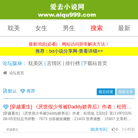
耽美
女生
男生
搜索
最新
最新消息(必看)：网站访问异常解决方法！
推荐：txt小说分享网-查看详细>>
论坛版块：
耽美区
|
言情区
|
排行榜
|
下载站首页
论坛首页
默认
推荐
最后回复
最新文章
[穿越重生] 《厌世假少爷被Daddy娇养后》作者：松照临【完结】
[穿越重生] 《厌世假少爷被Daddy娇养后》作者：松照临【完结】晋江VIP2026-
08-05完结总书评数：7673 当前被收藏数：21403 营养液数：15907 文章积分：
315,037,984文案 沉稳年上严管妻Daddy攻×病弱厌世Brat受 上辈子，池
[耽美专区]
0
3小时前
漪离家出走过两次。 第一次，池漪被人发现是鸠占鹊巢的假少爷。 宅斗
穿越重生
失败的池漪灰头土脸离开池家，被联姻对象捡走。 第二次，池漪受不了联姻