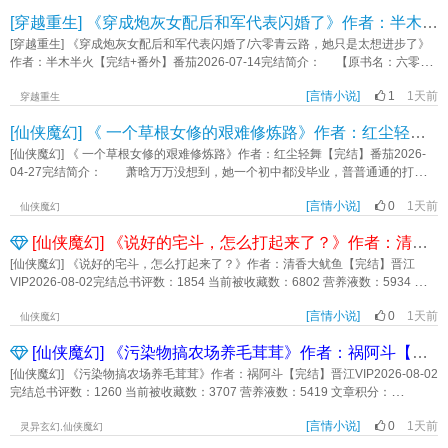
受欢迎，与翡翠守望相助，撑起孟家半壁江山，却遇上情关难过……霜纹傲气，
集生命值就能重新回到现实世界。 现在的资本已经丧心病狂到连植物人都不
[穿越重生] 《穿成炮灰女配后和军代表闪婚了》作者：半木半火【完结+番外】
明雀机灵，花一般的女孩子们，如何在孟家的内宅和京中的风云中生存？何须浅
放过了吗？ 孟挽弱弱地问，【马老师，有劳工合同吗？】 系统，
碧深红色，自是花中第一流。易安居士千年前写出的词，每个女孩子却都要用很
【……】现在的宿主都这么严谨，这么有礼貌吗？ 半个时辰后 孟挽，
[穿越重生] 《穿成炮灰女配后和军代表闪婚了/六零青云路，她只是太想进步了》
长时间，经历无数波折，才能悟透这道理，与自己握手言和。仍然是女孩子们抱
【马老师，去下个世界吧，我赶时间。】 系统，【宿主，叫我小马就
作者：半木半火【完结+番外】番茄2026-07-14完结简介： 【原书名：六零厂
团取暖的故事，是花信宴系列的最后一部，应该也是短时间内最后一次写女子群
好。】 世界一：驸马假死和真爱私奔，她成为被驸马一家吸血的公主。
政生涯，从国营厂到部委】 【现书名：六零青云路，她只是太想进步了】
像了。很高兴自己这本也有所进步，写到后面越来越复杂，但也越来越精彩，人
系统，请宿主找更强的男人打脸驸马。 她阳奉阴违，雇了个更强的男
[言情小说]
1
1天前
【六零年代+无金手指+厂政事业线+从不内耗靠自己猛猛升职女主+男强女更
穿越重生
物都像有了自己的生命一般，算是最强的一本了，谢谢大家的等待，希望大家喜
人。 世界二：女频快穿文必备，她成了被家暴致死的媳妇。 系统，请宿
强】 【女主事业线是主线，高光都是女主的】 【不下乡，不去黑市，不
欢。内容标签： 宫廷侯爵 豪门世家 宅斗 群像主角视角翡翠霍怀恩配角柳无忧孟
[仙侠魔幻] 《 一个草根女修的艰难修炼路》作者：红尘轻舞【完结】
主用“一见钟情”卡攻略富二代医生对付家暴男。 她另辟蹊径，和天道签定对赌
倒贴，不吃亏，不娇妻，不当老妈子】 夏宝珠穿书了，还是种马年代文中下
妙常霜纹萧承泽其它：宅斗，女性友谊，言情，亲情一句话简介：孟家的女孩子
协议。 世界三：她是皇后，皇帝想杀她满门。 系统，请宿主用“互换灵
场凄惨的炮灰女配。 书中，和她沾边的家人都被归为了反派npc，他们天生恶
[仙侠魔幻] 《 一个草根女修的艰难修炼路》作者：红尘轻舞【完结】番茄2026-
们抱团生存的故事立意：何须浅碧深红色，自是花中第一流《何须浅碧深红色》
魂”卡和皇帝互换灵魂，携手共度危机。 她用“互换灵魂”卡时顺便喝下毒酒。
毒，霉运缠身，赶尽杀绝，沦为推动剧情发展的工具人。 夏宝珠看着根正苗
04-27完结简介： 萧晗万万没想到，她一个初中都没毕业，普普通通的打工
作者：明月倾
这多危机，就不劳先帝费心了。 【宿主，天道不让这么整啊。】 【让它
红端着五个铁饭碗的家人：“......” 这和书里差别也忒大了。 为了恢复喝茶
妹，竟然也有穿越的一天。 穿越就穿越吧，可她一没空间系统，二没可用的
别哔哔，不然粑粑糊它脸上。】 备注： 1.一切为剧情服务 2.无雌竞
看报的悠闲生活，她卷自己，卷同僚，卷领导，一不小心走上了步步高升的青云
[言情小说]
0
1天前
金手指，完全没有任何的穿越福利和礼包。 没有就没有吧，可别人都是魂
仙侠魔幻
《都快穿了，我还讨好男人？》作者：树心有泪
路。 阅读指南： ①女主不爱管闲事，她顺眼的会帮，不顺眼的旁观，包
穿，一过去就能融入进当地社会，她却偏偏是身穿，语言不通，文字不识，这叫
[仙侠魔幻] 《说好的宅斗，怎么打起来了？》作者：清香大鱿鱼【完结】
括家人！包括家人！包括家人！ ②夫妻俩都不爱吃亏！活人感强！都是事业
她怎么活？ 好不容易生存下来了，又发现自己竟然有灵根，可以修炼。
脑！是彼此最好的饭搭子。 ③不是爽文！奇葩会解决，但不是下一秒！尤其
为了以后不会再有凡人的病痛折磨，为了修士才可以品尝的美食，为了可以不嫁
[仙侠魔幻] 《说好的宅斗，怎么打起来了？》作者：清香大鱿鱼【完结】晋江
工作中遇到的奇葩。 ④穿书，但原书和原书男主都是背景板，出场次数一只
人就能正常的生活下去，她踏上了修炼之路。 只是，她一个年龄大，资质
VIP2026-08-02完结总书评数：1854 当前被收藏数：6802 营养液数：5934 文章
手数得过来。 ⑤有CP但篇幅有限！集中在前期！女主只追随自己的意
差，没有家族和宗门庇佑的散修，注定得为了生活奔波劳碌，艰难修炼。
积分：155,039,424【文案】她需要进入一个古代宅斗世界，她的身份是大家族
志。 ⑥前期家庭、事业、感情并进，中期后期纯搞事业。 ⑦请别代入现
【无CP，非爽文，主角前期升级艰难，不喜欢这类型的书友请勿进去。】后期不
[言情小说]
0
1天前
的庶女，她的任务是从打脸嫡姐继母开始，一路披荆斩棘宅斗走向成功。她自信
仙侠魔幻
实！架空架空架空！ ⑧不是结婚就要生娃，喜欢看养崽文请绕道！居然有人
走寻常路，有点小爽。《一个草根女修的艰难修炼路》作者：红尘轻舞
满满，自己精挑细选的小白花外貌配上努力研习的茶艺，以及提前恶补过的琴棋
因为女主不生娃打两星差评，我找谁说理啊。《六零青云路，她只是太想进步
[仙侠魔幻] 《污染物搞农场养毛茸茸》作者：祸阿斗【完结】
书画、刺绣女红，再加上系统提前下载的《女诫》、《列女传》等古代妇德典
了》作者：半木半火
籍，她必然能站到内宅之巅，迅速通关。她选择了顾绵绵这个名字，一听就是一
[仙侠魔幻] 《污染物搞农场养毛茸茸》作者：祸阿斗【完结】晋江VIP2026-08-02
朵盛开的白莲花。然而——顾绵绵刚进入任务世界第一天，参加第一次宴会之
完结总书评数：1260 当前被收藏数：3707 营养液数：5419 文章积分：
时，就看到两位贵族**一言不合，在宴会主人主持下进行才艺比拼。刚刚红着脸
102,753,728【文案】盛宁穿越废土世界，开局暴击，原主已经被渣男堂妹害成
小声说自己擅长刺绣的柔弱女郎，此时指尖轻弹，绣花针如暴雨般刺向对面。裙
[言情小说]
0
1天前
了污染物。好在绑定一个自然系统，只要种田，就能继续当人。她决定去基地外
灵异玄幻,仙侠魔幻
长曳地，姿态翩迁的太守之女冷哼一声，耳环轻晃，单手将古筝竖起，双手一
承包农场。后来盛宁养了一株黄豆苗，只要浇水晒太阳就能源源不断转化出优质