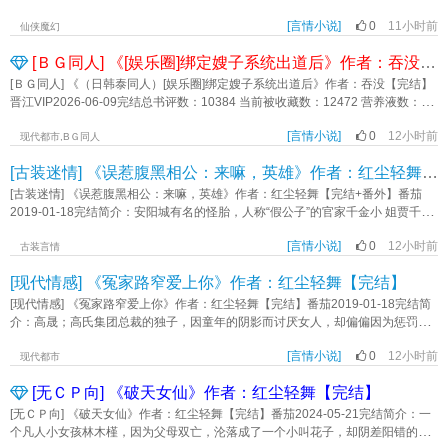
跑出来过。她只负责撩，他们负责疯。后来被这群疯子追上门…《快穿之白莲女
做好一天到头见不到的心理准备 可在简之看来，他就忙了一个月 第二
大雨给人类带来了灭顶之灾，末日世界降临，而她与家人，下场凄惨…… 梦
配又让男主们沦陷了》作者：猫鱼爱吃甜瓜
月，每周有三天会准时回家吃饭。 第三月，他堂而皇之的住进了主卧。
[言情小说]
0
11小时前
醒后，她看着自己从梦中得来的空间，陷入深思：手握空间系统，她是不是可以
仙侠魔幻
漫长的有氧运动后，他耳鬓厮磨，“之之，我从没想过和你相敬如宾。” 她看着
和家人躺平了呢？ 于是，在别人为了一口吃的四处求爷爷告奶奶的时候，黎
[ＢＧ同人] 《[娱乐圈]绑定嫂子系统出道后》作者：吞没【完结】
手里这张不限额的黑卡陷入沉思，婚前协议说她每月只能领到三百万生活费，像
妙妙带着家人坐在家里看着电视吃着火锅； 在别人为了一件毛衣大打出手的
在上班打卡。 后来被宠溺的娇蛮小姑娘不服管，去夜店点男模被抓现行——
时候，黎妙妙带着家人穿着厚棉袄在院子里堆雪人； 在别人手拿好不容易得
[ＢＧ同人] 《（日韩泰同人）[娱乐圈]绑定嫂子系统出道后》作者：吞没【完结】
底气不足且心虚 他嗓音低沉，手流连最爱的细腰处：“老公不能满足你？居然
来的一颗晶核苦哈哈躲在角落提升异能的时候，黎妙妙带着家人坐在空间的草地
晋江VIP2026-06-09完结总书评数：10384 当前被收藏数：12472 营养液数：
偷吃野味，晚上是不是想挨打？” 爱是托举，我会无条件在你身后。 一纸
上也在吸收晶核，只不过她们的晶核是论箱的。 全家凭空间系统一路躺赢
22653 文章积分：342,297,472文案： 喂猪专业户沈清雅，被强行绑定了“关
婚书，他将想念多年的人护在怀中，给她港湾。 标签：现代言情 婚恋情缘《港
时，黎妙妙摸了摸下巴：是时候该解决人生大事了。 她制止了旁边鬼鬼祟祟
[言情小说]
0
12小时前
种嫂子系统”。 不当关种会虚弱，不当嫂子会死亡，说好当嫂子，你怎么转头
现代都市,BＧ同人
岛婚书》作者：九里晚澄
的男人，大声道：顾时寒，不要以为我没看见你偷偷给我送花！ 标签：科幻
出道？ 送礼物才能获得私联点数？捡垃圾糊弄一下算了。 欧巴的外套？
[古装迷情] 《误惹腹黑相公：来嘛，英雄》作者：红尘轻舞【完结+番外】
空间 末世危机《末世后我全家凭空间躺赢》作者：柠檬美白
当然是卖给私生赚一笔再说。 抽奖获得“让某人留意到，并深入了解你”这一私
联利器，沈清雅转头投给选拔经纪人，进了出道预备役。 至于“让两男为争夺
[古装迷情] 《误惹腹黑相公：来嘛，英雄》作者：红尘轻舞【完结+番外】番茄
你打架”的buff，这和boss直聘有什么区别？ 爱豆打架是事故，两大社代表打
2019-01-18完结简介：安阳城有名的怪胎，人称“假公子”的官家千金小 姐贾千
架就是故事。 一天不当关种浑身难受，当了关种难受一天。 这样的人，
千，平日里喜男装，好赌博，只因在一次赌博中赢了江湖赌鬼鬼见愁的一枚玉
配得到幸福吗？ ps： 沈清雅（Sim Cheong A），英文名Chythia，领
[言情小说]
0
12小时前
章，因此惹来无穷事端。出手豪阔的贵公子，名震江湖的第一山庄少庄主，深藏
古装言情
唱，rap担 1. 前期炸鸡店打工，自封喂猪专业户，成为网红后被发掘进入
不露的书生，人人都似乎对她好，人人都似乎各怀心机，到底谁才是她的真命天
[现代情感] 《冤家路窄爱上你》作者：红尘轻舞【完结】
炽 2. 依靠嫂子系统积攒点数，逐渐提升属性，每种属性上限15 3. 前期主
子呢？《误惹腹黑相公：来嘛，英雄》作者：红尘轻舞
要点美貌，后期取得点数困难，技能提升都靠勤学苦练 4. 特点：能屈能伸，
[现代情感] 《冤家路窄爱上你》作者：红尘轻舞【完结】番茄2019-01-18完结简
爱（扣）财（门） 5. 主：次/档/符 主页预收文，下一本开： 哥哥对妹
介：高晟；高氏集团总裁的独子，因童年的阴影而讨厌女人，却偏偏因为惩罚一
妹是这样的，捧在手里怕湿了，含在嘴里怕化了。 车银忧不知道什么时候
个敢戏弄他的女孩而不知不觉爱上她。莫米米；一个见人说人话，见鬼说鬼话，
起，他亲手带大、每天黏着他的妹妹，忽然开始讨厌他。 直到从朋友那得
[言情小说]
0
12小时前
胆小怕事偏又爱耍点小聪明，头脑一发热偏又胆大无比的小女子，因为一次小小
现代都市
知，妹妹谈了个黄毛。 —— 李恩书不喜欢哥哥。 她鼓起勇气给喜欢
的报复而牵扯上两个性格极端的帅哥。风泽轩；暗势力组织的少主，父母双亡
的同人老师发了私信，准备高价定制一篇属于哥哥的泥塑嬷文。 “老师，礼貌
[无ＣＰ向] 《破天女仙》作者：红尘轻舞【完结】
后，被高晟的父亲收为义子，和高晟是死党。被称为大众情人，花花公子的他偏
敲敲，接定制吗？我想让车银优当我姐姐。” 隔壁床的aeri看着要求陷入沉
偏从骨子里渴望一份纯真的爱情。爱情到底是什么？是选择放手，还是执子之
[无ＣＰ向] 《破天女仙》作者：红尘轻舞【完结】番茄2024-05-21完结简介：一
思，这对吗。 内容标签： 娱乐圈 日韩泰 系统 爽文 升级流 乙女向 主角视
手，与子偕老？只是在这场感情纠缠中，谁又丢失了谁的心？都说冤家路窄，想
个凡人小女孩林木槿，因为父母双亡，沦落成了一个小叫花子，却阴差阳错的走
角沈清雅一些帅哥配角lsrf 其它：沙雕，修罗场，直播，预知，娱乐圈，虐