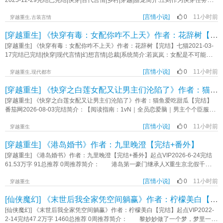
2025-12-29完结已完结|快穿|古代言情|乡村|穿越|甜宠简介:江则作为快穿任务者
回云山宗，得看我的锅铲答不答应内容标签： 种田文 仙侠修真 女配 甜文 爽文主
一员，任务就是改造渣男，让家人过上好生活。【节奏快+无固定CP+男快穿】1.
角视角秦羡凌樾其它：美食一句话简介：做饭香香，活的长长立意：不论如何，
[言情小说]
0
11小时前
不孕隐疾男2.炮灰暴虐王爷3不负责任的渣爹4愚孝男养出的犯罪娃《快穿：改造
穿越重生,古装言情
都要勇敢活下去《别拿饭灵根不当灵根》作者：挠时光
渣男后，爆宠全家》作者：吃榴莲不
[穿越重生] 《快穿有毒：女配你咋不上天》作者：花辞树【完结】
[穿越重生] 《快穿有毒：女配你咋不上天》作者：花辞树【完结】七猫2021-03-
17完结已完结|快穿|现代言情|幻想言情|总裁|系统简介:若岚岚：女配是不可能逆袭
的，这辈子都不可能逆袭的。系统：【恭喜您成为“女配逆袭系统”的第101个宿
[言情小说]
0
11小时前
主，编号9527。】若岚岚：“我若岚岚就是饿死，死外边，从这里跳下去，也不会
穿越重生,现代都市
做你这个破任务！”后来……【报告宿主，女主和男主已经被吊打！】嗯，女配真
[穿越重生] 《快穿之白莲女配又让男主们沦陷了》作者：猫鱼爱吃甜瓜【完结】
香！男主女主：若岚岚你咋不上天呢？若岚岚：不好意思，我刚从天上下来。
《快穿有毒：女配你咋不上天》作者：花辞树
[穿越重生] 《快穿之白莲女配又让男主们沦陷了》作者：猫鱼爱吃甜瓜【完结】
番茄网2026-08-03完结简介：【阅读指南：1vN｜全员恋爱脑｜男主个个臣服
+全洁+晚期恋爱脑｜女主就是个大漂亮，男主全疯了｜】女主少虞，专治各种烂
[言情小说]
0
11小时前
剧情。系统哭唧唧说之前宿主都被虐得好惨，少虞笑了：放心，姐带你演回来。
穿越重生
世界一：京圈太子爷相亲局男主清冷禁欲高岭之花，侄女暗恋他九年，在原剧情
[穿越重生] 《港岛婚书》作者：九里晚澄【完结+番外】
里原主被玩得团团转。少虞来了，第一晚就让他半夜开车过来修灯泡。侄女当着
他面哭？少虞转头消失两个月。再见时这位爷跪在她面前，眼泪哗哗的：“我错
[穿越重生] 《港岛婚书》作者：九里晚澄【完结+番外】起点VIP2026-6-24完结
了，你别不要我。”世界二：边疆糙汉将军他是杀人不眨眼的铁血将军，她是京城
61.53万字 91总推荐 0周推荐简介： 港岛第一豪门继承人X重生京北假千
第一美人，新婚夜他冷着脸说我不会碰你。后来这糙汉子红着眼眶跪在她床
金 1V1先婚后爱，甜宠！重生金手指 赵简之重生了，成为京北百年世家
边：“夫人你理理我行不行？”世界三：忠犬暗卫她是权倾朝野的疯批长公主，他是
[言情小说]
0
11小时前
私生女简之。 京北连日雨天，港岛送来婚书和婚前协议，私生女要替长公主
穿越重生
她捡回来的一条狗。她说你只是我养的狗，他不吭声。后来他穿上龙袍围了皇
嫁给港岛第一豪门！ 赵简之演着娇蛮无脑还想争家产的私生女，可太子爷竟
[仙侠魔幻] 《末世后我全家凭空间躺赢》作者：柠檬美白【完结】
城，却在她面前缓缓跪下：“这江山都给你，你摸摸我的头好不好？”世界四：禁欲
照单全收宠溺有加 “贺先生，这个钻石好大！” 太子爷挥手点天灯，在场无
丈夫他是薄情寡恩的联姻丈夫，新婚半个月连婚房都没进过，把她当空气。后来
人敢争抢。 “贺先生，床垫太硬我不喜欢！” 太子爷将人搂在怀，“乖，我
[仙侠魔幻] 《末世后我全家凭空间躺赢》作者：柠檬美白【完结】起点VIP2022-
他红着眼把她堵在墙角：“傅太太，这婚……不离了。”少虞的鱼塘，进去的鱼就没
陪你去挑喜欢的，晚上再试试。” 管家说贺聿珩很忙，忙到早出晚归，让简之
2-14完结47.2万字 1460总推荐 0周推荐简介： 黎妙妙做了一个梦，梦里一场