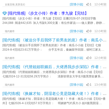
她莫米米好不容易找到一份工作，怎么老板竟然是学校里的冤家高晟？唉!受气的
上了修仙之路。 灵根资质不好算什么，咱有过人的画符和阵法天赋啊，画符卖了
文 一句话简介：成为嫂子之后的第一件事就是忘本 立意：爱是生活的解
日子到了。《冤家路窄爱上你》作者：红尘轻舞
[言情小说]
1
12小时前
赚灵石，炼制阵盘卖了赚灵石，有了灵石，还愁不能快速提升修为吗？ 至于青璇
古装言情,灵异玄幻
药《绑定嫂子系统出道后》作者：吞没
大陆已经上万年没人飞升了，天机被遮蔽了？那咱就将这天捅破好了！【凡人
[现代情感] 《步文小传》作者：李九骏【完结】
流，无系统，无空间】（本文已经确定无cp.）《破天女仙》作者：红尘轻舞
[现代情感] 《步文小传》作者：李九骏【完结】豆瓣2026-07-28完结字数
244,088 阅读442,635 加入书架8,300文案：有位作家说——做人要静，静静地
来，静静地去，静静努力，静静收获，切忌喧哗。高步文就是这样她是个淑女也
[言情小说]
0
12小时前
是个美人她遇上了谢约——这个人没有优点只有特点他的特点是有钱以及战斗力
现代都市
很强，包括追女人的时候但其实，这只是个美人的故事又名——《美人传》《步
[现代情感] 《被迫分手后我怀了前男友的崽》作者：南瓜小小姐【完结】
文小传》作者：李九骏
[现代情感] 《被迫分手后我怀了前男友的崽》作者：南瓜小小姐【完结】七猫
2024-8-4完结23.61万字简介： 分手五年后，秦婳留学回国，彼时江家太子
爷已经订婚。 两人第一次在电梯重逢，太子爷看着她跟另外一个男人亲热的
[言情小说]
0
12小时前
站在一起，说了一句“恶心”。 后来太子爷伤心买醉，昏暗的走廊上，恶狠狠地
现代都市
将秦婳抵在墙壁上，“跟我结婚，之前的事一笔勾销！” 秦婳摇头拒绝，“我女
[现代情感] 《代替姐姐联姻后，大佬诱我步步深陷》作者：南瓜小小姐【完结】
儿都会打酱油了。” 江家太子爷疯了，在机场拦截住抱着小粉团准备再次逃走
的秦婳，低声哽咽，“别走，不就是他的孩子吗，我要还不行？” 标签：破镜重
[现代情感] 《代替姐姐联姻后，大佬诱我步步深陷》作者：南瓜小小姐【完结】
圆 HE 1V1 虐恋 甜宠 豪门总裁 都市 现代言情《被迫分手后我怀了前男友的崽》
七猫2024-12-31完结58.29万字简介： 清新软萌女大学生X腹黑禁欲爹系大
作者：南瓜小小姐
佬 全世界都以为苏绵绵跟唐云峥是一对。 直到唐云峥把代表“此生挚爱”的
[言情小说]
1
13小时前
手链带在另一个女孩手上。 有替苏绵绵打抱不平的人问他，“这么多年，把苏
现代都市
绵绵当什么。” 唐云峥嘴角微勾，漫不经心扯起一抹笑， “当我的小青梅
[现代情感] 《换嫁才知，阴湿老公竟是隐藏大佬！》作者：南瓜小小姐【完结+番外】
呗，不然还能是什么。” 后来，苏绵绵闪婚，代替姐姐嫁给商圈大佬，唐云峥
急了，“绵绵，能不能回头，我现在才明白爱的人一直是你。” 禁欲大佬搂着苏
[现代情感] 《换嫁才知，阴湿老公竟是隐藏大佬！》作者：南瓜小小姐【完结+番
绵绵的腰眉眼冷厉，“机会只有一次，你已经错过了。” 转身，把苏绵绵揉进怀
外】七猫2026-4-13完结57.9万字简介： 明媚娇气钓系大小 姐X腹黑阴湿
里，声音低沉宠溺，“宝宝，我已经等了你十年，不允许你再回头。” ​ 书籍
daddy 竹马未婚夫沈嘉年最近爱上了办公室养成，屡次争吵无果后，许知愿