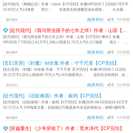
子， 拒绝不了对被扫地出门的他说的那句“这就是你的家”， 更拒绝不了做
[近代现代] 《离婚以后》作者：claire【CP完结】长佩VIP2026.7.2完结9.78万字
这一切的、消失了近十年的、他的初恋。 为了把许昀朗留在身边，易杭昧着
10.03万人气13海星 简介： 在老首长的遗嘱宣读会现场， 久未露面
良心哄骗他和自己协议结婚。 又因为心虚和怕把人逼走，易杭给自己列了个
的“叛国罪人”之子庄萩言， 遇到了已重权在握的前夫陆宸。 - ABO，
禁止越界的清单： 只能睡客房 不能有亲密接触 不能干涉许昀朗的个
[耽美专区]
0
5小时前
年上，HE 标签：破镜重圆剧情HE《离婚以后》作者：claire
现代都市
人感情 …… 当易杭窃喜自己很好地维持了体面时，许昀朗默默叹
[近代现代] 《我与营业搭子的七年之痒》作者：山容【CP完结+番外】
气： 我们不是结婚了吗？ 为什么他不跟我睡？ 为什么不能抱也不能
亲？ 为什么他从来不会为我吃醋？ …… 他到底怎样才能爱我？
[近代现代] 《我与营业搭子的七年之痒》作者：山容【CP完结+番外】长佩
下一本：CP2123673 傲慢嘴硬的娱乐公司高管X假温顺真心机的漂亮明
VIP2026.7.7完结11.91万字1,266人阅读31.74万人气5,117海星 简介：
星 标签：HE破镜重圆年上双向暗恋《靠港预兆》作者：藜麦鸮
从练习生到成团出道，我与搭子已认识七年。 CP粉觉得我们已经是金婚，没
[耽美专区]
0
5小时前
想到搭子竟然偷偷摸摸想离婚。 危！搭子你能不能有点事业心！ 俗话说
现代都市
得好，男团不麦麸，不如回家种红薯。你对得起我们的万字解析，郫县800层楼
[玄幻灵异] 《封魔》txt全集 作者：寸千尺里【CP完结】
时间线，某博同人文接龙24小时，视频网站上的《真相是真》吗？！ 回答
我！啊？！回答我！ 为了我们的事业，给我好好麦啊！ 阅读请注
[玄幻灵异] 《封魔》txt全集 作者：寸千尺里【CP完结】长佩VIP2026.7.11完结
意： 1.我流娱乐圈，我流背景，无原型，不要提任何三次。 2.短篇大纲搞
25.21万字2,002人阅读45.70万人气1,815海星简介： 温亦安没有想到，自己
笑小萌文。 3.第一人称。 4.请多多支持我吧！ 标签：娱乐圈搞笑第一
舍命封印了冥渊后，还能再活一次。 从惊才艳艳的天下第一剑修，重生成合
人称男团文字《我与营业搭子的七年之痒》作者：山容
[耽美专区]
0
5小时前
欢宗弟子，还得按时完成双修任务。 而曾经的好友同门，乃至死敌，似乎都
灵异玄幻
对他起了别的心思。 温亦安表示：熟人勿扰，这是底线。 偏一个熟悉到
[近代现代] 《旧欲难填》作者：叙鸽【CP完结】
不能再熟悉的人，一次次突破他的底线。 望着昔日师弟猩红的双瞳和满身煞
气，温亦安痛心疾首：“你、你……” 谢长明神情乖觉，手上却用力一把将人按
[近代现代] 《旧欲难填》作者：叙鸽【CP完结】长佩2026-08-03完结16.82万字
上墙壁：“你答应过师尊要照顾好我。” …… 为了天下安宁，和师尊飞升前
10.71万人气 539海星文案：此刻他们只能是多年未见的朋友cp：徐昭×颜司序温
的嘱托，温亦安选择以身为印，神魂为契，永生永世封印此魔。 谢长明餍足
柔隐忍vs天然冷脸得知母亲离婚的真相后，颜司序毅然决定与母亲搬离江城。他
一笑：“此等封印，我很受用。” 【阅读指南】 心怀苍生病弱受×装惨卖乖
[耽美专区]
0
5小时前
消失得洒脱。不告而别，是他为少年的心动亲手画下的句号。毕竟告别是要期待
现代都市
疯批攻 受轻微万人迷属性，三男修罗场，正攻是师弟。 标签：强强双向
再见的，他做好了再也见不到徐昭的准备。十年后，他抬眸看向站在面前的人，
[穿越重生] 《少爷穿错了》作者：荒木泽代【CP完结】
暗恋年下美强惨病弱受HE修罗场修仙仙侠《封魔》作者：寸千尺里
内心的无措战胜了重逢的喜悦。要问颜司序怎么看待十年前自己与徐昭的关系，