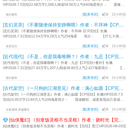
下山崖九死一生，看见虞迟毫不留情地走向纪宁时，他才终于明白虞迟的沉默
VIP2026.7.5完结22.68万字2,288人阅读59.56万人气640海星简介： 晏臻x舒
里，答案究竟是什么。 他哑声道：“虞迟，如果我活着回来，我也要你领教一
钰 舒钰命不好，出生时克死了亲爹，亲娘也不爱他，把他当成血包使劲从他
下我的手段。” 虞迟静静地看着他，眼睫轻颤。 “受教。” *1v1/he/双
[耽美专区]
0
10小时前
身上吸血。 在舒钰确诊抑郁那天晚上，和他恋爱六年的男朋友晏臻提出分
现代都市
视角 *对抗路小情侣，豪门恩怨，狗血泼天 *本质是一篇非常狗血俗套你
手。 舒钰愣了几秒，随即点头同意。 分开两周后，传来了晏臻在订婚路
[玄幻灵异] 《不要随便保持安静啊喂》作者：不拜神【CP完结】
爱我我爱你但各怀鬼胎双向粗箭头因为各种误会互猜心思相爱相杀的二人转
上出车祸死掉的新闻。当舒钰得知消息打车跑过去的时候，晏臻的尸体烧的没有
标签：强强豪门商战狗血相爱相杀恨海情天荤素均衡双初恋《仿玉》作者：虞渊
了。 舒钰崩溃想要跟着晏臻一起死的时候，曾经强制伤害过他三个月的宋逢
[玄幻灵异] 《不要随便保持安静啊喂》作者：不拜神【CP完结】长佩
救了他。 虽然没死成，但舒钰因为晏臻的死亡出现了更严重的心理疾病，退
VIP2026.7.31完结12.54万字9.29万人气254海星 简介： 【亓七 X 陈不
行，认知也不清晰，并且频繁出现幻觉。 宋逢却硬要拉着拽着让他活下
怕】 嗷嗷娇鬼怪 X 胆小善变人类类 从现在开始，我将会一直制造出声
去。 — 第十个月，晏臻回来了。 可舒钰坚信他死掉了，只当他是幻
[耽美专区]
0
10小时前
音！ 高考之后，我本以为迎来了人生之中最轻松的三个月。 不料，一次
灵异玄幻
觉，也不愿意同他亲近，甚至他开始惧怕晏臻，把宋逢当成了自己的救命稻草与
误闯误古宅，让我卷入了一个全新的世界。 从小戴的护身镜变成了催命符，
[近代现代] 《不是，你是我毒唯啊？》作者：九忌【CP完结+番外】
共生体。 — “爱是有人用死来证明，有人用疯来记住。” *控控勿看。
各路鬼怪纠缠，每当世界保持安静的时候，我还会被拖入鬼怪的世界。 为了
禁拆、逆CP。攻没有实质性的错误，但有追妻情节。大狗血。病弱受。 完
解救自己，我不得不为那个懒懒的家伙打工！ 标签：民俗志怪第一人称主受
[近代现代] 《不是，你是我毒唯啊？》作者：九忌【CP完结+番外】长佩
结：CP2059019 写得不好，致歉，免费 标签：狗血酸涩HE虐恋架空精
忽悠猫和呆呆狗小甜文直男没事啊七是美1HE《不要随便保持安静啊喂》作者：
VIP2026.7.31完结27.43万字1,207人阅读38.80万人气2,427海星简介： 【林
神病受免费通通精神病《他死后的第十个月》作者：禾言言
不拜神
祺鹦】X【陆舟】 【当红乐队主唱遇见了他的面瘫小毒唯】 【一见钟情】
[耽美专区]
0
10小时前
【追妻】【甜宠】【百灵鸟与小磕巴】 好消息，一见钟情的台球教练是我的
现代都市
粉丝。 坏消息，他是我毒唯，还是铁直铁直的那种。 见到陆舟的第一
[古代架空] 《一只狗的江湖意见》作者：满心如愿【CP完结】
眼，林祺鹦就觉得自己沦陷了。 这个世界上竟然会有如此对他胃口的存
在！ 一定要追到他，要想办法把他泡到手！ 可为什么，如论他怎么像他
[古代架空] 《一只狗的江湖意见》作者：满心如愿【CP完结】长佩VIP2026.7.5
示好，他都是一副极其冷淡的样子啊！ QAQ难道他讨厌我？！ ——补药
完结24.05万字13.84万人气106海星简介： 昏迷醒转，成君发现自己变成了
哇！ 另一边。 陆舟（面无表情版）思考：他好帅他好帅他好帅不愧是我
一只小狗。 在解决这个要命的问题之前，他得解决另一个更要命的问
推我这辈子都不洗手了我要再买三十张他的专辑哦哦定制的周边尾款也要付了不
[耽美专区]
0
10小时前
题： 屠夫之刀，悬于头顶了！ 剑宗九岳山的大师兄成君为证清白跳崖明
古装迷情,穿越重生
知道能不能跟他要一个内场的门票不行我要守住我推的事业和口碑不能让他跟粉
志，魂魄阴差阳错间寄身于狗，被落魄术师夏舒救下，免去了被宰割的命
[仙侠魔幻] 《别拿饭灵根不当灵根》作者：挠时光【完结】
丝私联什么有人黑我男神你知道他有多努力吗看我怎么切我的16个大小号把号给
运； 他以为自己的过去已经很惨了，没想到还有比他更惨的，夏舒的出身不
炸成灰…… 新坑感谢收藏！（笔芯） 标签：甜宠HE一见钟情直掰弯追妻
比他差，怎么也混成这步田地？ 一人一狗由大陆南方一路北游，遇到很多故
[仙侠魔幻] 《别拿饭灵根不当灵根》作者：挠时光【完结】晋江VIP2026-08-03完