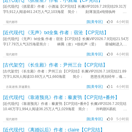
[近代现代] 《抓星星》作者：小酒滋【CP完结】
博古风情天恨海，欢迎入股 标签：HE年下强强武侠权谋破镜重圆覆水难收轻
屏突然亮起。 聚光灯下，一个西装革履的青年站在花瓣和蛋糕的中央，优雅
时候的池漪。 那时池漪才四五岁，安静乖巧，见人就笑。 池父对这个失
喜剧剧情《师父刀我的那一夜》作者：玉山枕头
地弹着钢琴，世界仿佛变成了一个巨大的城堡，而他是唯一的主角。 视频最
[近代现代] 《抓星星》作者：小酒滋【CP完结】长佩VIP2026.7.28完结29.31万
而复得的孩子宝贝得要命，真是捧在掌心怕化了。 薄引鹤没想到，十几年
后留下一行字：“祝乔青西18岁生日快乐。” 林云舟一无所有，但还是在心底
字5,912人阅读461.24万人气2,103海星 简介： 刻薄顶流x纯情纨绔 钟
后，这个孩子会成为他的小妻子。 更没想到，这个孩子有一天会支离破碎，
默默祝福：“生日快乐。” 七年后，林云舟却阴差阳错成了乔青西的绯闻男
庭安的度假村缺乏一位极具号召力的代言人。 万般无奈之下，他找上前男
酗酒度日。 薄引鹤想，既然池家人照顾不好池漪，那就由他来看顾。 薄
友。 再次见面时，林云舟早就淡忘了那张脸。 “你为什么要投资我的电
[耽美专区]
0
4小时前
友，希望对方拯救自己濒死的度假村项目。 时隔三年再见，对方早已褪去当
现代都市
引鹤事事都纵容池漪，只有一点。 “你可以不乖，也可以胡闹，但必须在我视
影？”林云舟问。 “我喜欢你的电影。”乔青西说。 乔青西在七年间把林云
初的青涩，成为聚光灯簇拥下的顶流明星。 听完钟庭安的来意后，对方提出
线范围内。” 父亲，兄长，老师，爱人。 池漪所有缺失的部分，薄引鹤都
[近代现代] 《无声》txt全集 作者：宿沧【CP完结】
舟的电影作业看了上百次。 乔青西爱哭，林云舟爱哄。 最爱彼此的那
一个无理的要求——“可以，前提是你先跪下给我当狗。” 钟庭安二话不说，说
可以弥补。 #假少爷的花语是手慢无# 受的职业是调酒师 开局受18
年，乔青西放弃了音乐，林云舟放弃了电影。 一个是坠落神坛的歌星，一个
跪就跪。 跪下之后，还很认真地叫了两声——“汪汪”。 当年的事，他的确
[近代现代] 《无声》txt全集 作者：宿沧【CP完结】长佩VIP2026.7.9完结21.54万
岁，攻33岁，年龄差15岁 1v1，双洁 - 内容标签：豪门世家 情有独钟
是大器难成的导演。 暂时放弃了梦想，爱却依然走得曲折。 久别重逢
对厉之珩问心有愧。 - 四年前，钟庭安误以为好兄弟的恋情被人插足，于
字17.79万人气325海星简介： 林隅（攻）×徐杭声（受） 蓉城刚进入秋
重生 系统 救赎 真假少爷 搜索关键字：主角：池漪，薄引鹤 一句话简
后，林云舟带着他的新剧本穿过大雪飞奔到乔青西身边。 “这是给你的聘
是假意和“情敌”做朋友，试图感化对方。 那人是个小他三岁的表演系学生，长
天的时候，我带着一个小哑巴回了家。他似乎对某些色素糖精勾兑的小食品爱不
介：假少爷的花语是手慢无 立意：努力改变生活《厌世假少爷被Daddy娇养
书。” …… “乔青西，等这部电影拍完，你可以把我关在家里，我哪也不去
得盘正条顺，就是脾气不好。 钟庭安为了接近他，不仅缠着对方给自己上表
[耽美专区]
0
4小时前
释手，对正儿八经的食物却挑三拣四。 那是我第一次见一个人口中的不挑食
现代都市
后》作者：松照临
了。” “我会做很坏的事。” 标签：破镜重圆年下攻娱乐圈顶流酸涩强强哭
演课，还有意无意打探他的感情生活。 眼见着对方和自己的关系越来越好，
就是样样都不吃，这样的后果就是浑身没二两肉，抱起来都硌手，于是我的生活
包攻成熟受搞笑甜宠《情劫难逃》作者：山和陆
[古代架空] 《长生殿》作者：尹州三台【CP完结】
钟庭安却总觉得有哪里不太对劲。 直到某一天，他被人压在排练室里
里从此多了个养肥小哑巴室友的目标…… 表里不一无赖攻×清冷敏感哑巴
亲...... *娱乐圈私设较多，请勿代入真人 标签：直掰弯没头脑和不高兴始
受 小哑巴男友养成计划ing 封面致谢：阿羊yang（red book） 提
[古代架空] 《长生殿》作者：尹州三台【CP完结】长佩VIP2026.7.18完结21.89
于误会的恋爱1V1过程错结果对《抓星星》作者：小酒滋
示： 第一本书，不完美的地方多多指教。 受不是先天哑巴，心理原因导
万字1,826人阅读33.69万人气1,660海星 简介： 悠悠生死别经年，魂魄
致，慢慢会恢复。 原生家庭线有些复杂，但话题比较敏感，尽量叙述清楚，
不曾来入梦。 楚枕离（攻）X苏质（受） 标签：BE《长生殿》作者：尹
考虑主线不是这个，会适当减少篇幅。 标签：甜宠HE双向奔赴剧情《无声》
[耽美专区]
1
4小时前
州三台
古装迷情,穿越重生
作者：宿沧
[近代现代] 《靠港预兆》作者：藜麦鸮【CP完结+番外】
[近代现代] 《靠港预兆》作者：藜麦鸮【CP完结+番外】长佩VIP2026.7.20完结
10.46万字1,994人阅读36.25万人气1,029海星 简介： 许昀朗X易杭 腹
黑人夫型忠犬vs圆滑拧巴小野猫 双向暗恋导致伪·先婚后爱，破镜重圆，he，
[耽美专区]
0
5小时前
年上 想辞职但还辞不掉的时候，易杭觉得自己既然还为人师表，逼婚这种不
现代都市
道德的事是不应该做的。 但他拒绝不了狼狈落魄的自己被从冷雨中捞回暖灯
[近代现代] 《离婚以后》作者：claire【CP完结】
下， 拒绝不了眼前这间完全按照当年自己亲手画下的设计图装修的房