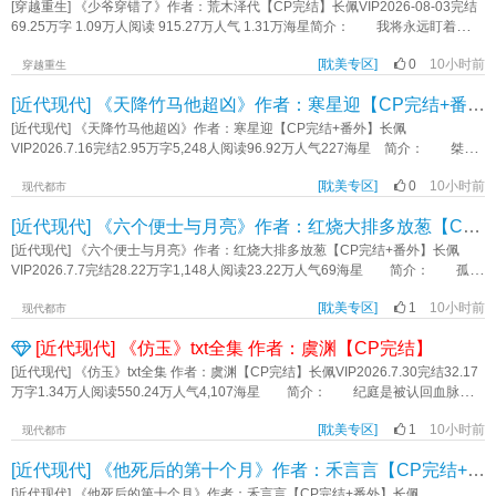
他会犹豫几秒说:“朋友之上，恋人嘛，差一点。”十年还是太久了，年少时懵懂的
[穿越重生] 《少爷穿错了》作者：荒木泽代【CP完结】长佩VIP2026-08-03完结
爱意早已无法诉之于口。标签：久别重逢 强强 HE 酸甜口《旧欲难填》作者：叙
69.25万字 1.09万人阅读 915.27万人气 1.31万海星简介： 我将永远盯着
鸽
你……永远 小少爷死了五次。 直到第六世，他才发现自己好像是个奇
[耽美专区]
0
10小时前
怪“话本”里的反派一员，无足轻重的小角色。 即便出生权贵之家，后天无论怎
穿越重生
么努力都还是会死。 而有一个人恰恰相反，无论他怎么选择，总有人自愿帮
[近代现代] 《天降竹马他超凶》作者：寒星迎【CP完结+番外】
着他、托着他。叫他平步青云，走的每条路都是康庄大道。 小少爷：为什么
独独要我重活一遍又一遍？ 小少爷：就为了再一次次看我一家人如何被那个
[近代现代] 《天降竹马他超凶》作者：寒星迎【CP完结+番外】长佩
人一步步诛灭的？ 小少爷幽怨地看向那个尚未一飞冲天的人：……哎？
VIP2026.7.16完结2.95万字5,248人阅读96.92万人气227海星 简介： 桀骜
——等等，既然我知道他被所有人看重的方法，那我先下手为强，去大佬面前表
不驯狼狗大少爷攻×古灵精怪天然弯美人受 盛闲忆（攻）×于镜初（受）
现的话……？！ **一段时间后** 大佬们：你怎么又来了，上次驱邪没成
[耽美专区]
0
10小时前
在被人表白之后的一分钟，于镜初的肩被一个金毛拍了拍，那是他远赴国外离开
现代都市
功？还是没坚持喝药？ 小少爷：？？？我就不信了，我直接去盯着本尊，看
四年的竹马。 从小到大他们就看对方“不顺眼”，重逢后两人依然互看“不顺
[近代现代] 《六个便士与月亮》作者：红烧大排多放葱【CP完结+番外】
他是怎么做的！ **又一段时间后** 大佬们：唉管不了了，他真是太喜欢我
眼”，吵架拌嘴是日常……没成想之后有一天，他们真拌上对方的嘴了。 小剧
了。 被尾随盯梢的那个人：错了，是喜欢我。 又名：拿着野史话本的我
场 于镜初：我不服！下次接吻我要先把你的嘴用胶布粘上，等我亲五分钟再
[近代现代] 《六个便士与月亮》作者：红烧大排多放葱【CP完结+番外】长佩
怎么穿到正史了？ tips：1.主受，装癫爱算计的顽强小少爷。 2.可能有万
撕掉^＿^ 盛闲忆：^＿^ 盛闲忆：宝贝这亲的还是嘴吗？ *两个幼稚鬼
VIP2026.7.7完结28.22万字1,148人阅读23.22万人气69海星 简介： 孤傲
人迷。 3.结局1V1。标签：重生 穿越 古风 买股 轻松《少爷穿错了》作者：荒
的恋爱故事 *cp锁死，不欢迎控控，别来贴脸 标签：甜宠竹马竹马拌嘴日
画家攻x落魄倒霉蛋受 钱不识生平最怕落俗，奈何这个世界的俗人太多，总拿
木泽代
常帅攻美受HE《天降竹马他超凶》作者：寒星迎
[耽美专区]
1
10小时前
现实的种种压着他的脑袋做事。他对此愤愤不平，仗着有几分才华在艺术届我行
现代都市
我素几年。 钱不识在北城深秋垂头丧气地踌躇满志，当晚捡到一个全城最俗
[近代现代] 《仿玉》txt全集 作者：虞渊【CP完结】
气的玩意儿。 眼前的俗气玩意皮肤黑黑的，长得土土的，穿得也很有“味
道”。 起初，钱不识只当对方是个倒霉可怜鬼雇着，雇着雇着却对这个俗气的
[近代现代] 《仿玉》txt全集 作者：虞渊【CP完结】长佩VIP2026.7.30完结32.17
家伙产生好奇…… 天边是美轮美奂可遇不可求的月亮，我的月亮却愿意为我
万字1.34万人阅读550.24万人气4,107海星 简介： 纪庭是被认回血脉的
来到人间，只为捡起地上的六个便士。 标签：甜宠正剧剧情救赎《六个便士
真少爷。 因此白捡来一个老婆。 纪庭想，家族联姻，虞迟是他的未婚
与月亮》作者：红烧大排多放葱
[耽美专区]
1
10小时前
妻，他的左右手，情场商场，本该理所应当。 虞迟想，纪家内斗，他是假少
现代都市
爷的人，纪庭娶了他，那是自取灭亡。 于是当所有人都夸赞假少爷至纯至
[近代现代] 《他死后的第十个月》作者：禾言言【CP完结+番外】
善，是璞玉，而真少爷声名狼藉，是仿玉的时候，纪庭问虞迟：你也这么想
吗？ 虞迟只能沉默不语。 纪庭始终没有等到那个答案。 直到他被推
[近代现代] 《他死后的第十个月》作者：禾言言【CP完结+番外】长佩