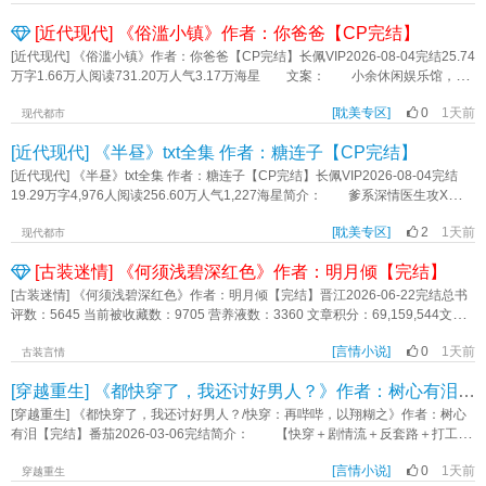
小甜文（大概或许可能应该） 5、有私设（比如说病情，不建议考究）《给老
怎么办？当然是跑咯！》作者：大牛宝
整调查出微世界的故事线，才能获得奖励，回到真实的世界。 这个过程，被
婆当狗和呼吸一样简单》作者：初日见雾
[近代现代] 《俗滥小镇》作者：你爸爸【CP完结】
称为“破题”。 喻乾因对“破题”并没有兴趣。 他只是一个平平无奇的社
畜……杀手罢了，后者是爱好，前者是使命。然而，在莫名其妙接到一个刺杀任
[近代现代] 《俗滥小镇》作者：你爸爸【CP完结】长佩VIP2026-08-04完结25.74
务后，他来到了传说中的规则微世界，并被迫成为了破题者。在这个常年浓雾弥
万字1.66万人阅读731.20万人气3.17万海星 文案： 小余休闲娱乐馆，欢
漫的小镇，他必须演好一个窝囊的残疾少年，同时还要兢兢业业地找到完整故事
迎您来。 年上，竹马，家长里短的县城故事 余岁攻万年受 主角是俩
线，才能被规则放走。 喻乾因对此很愤怒。 更让他愤怒的是，小镇中学
[耽美专区]
0
1天前
精神小伙，说话做事一点不讲究，素质不高，注意避雷。 角色任何观点不代
现代都市
里那个个头高挑，样貌出众却处处和他对着干的男老师。 ——有什么方法，
表写手观点，感谢阅读。 标签：市井、县城爱情故事、竹马、年上、家长里
[近代现代] 《半昼》txt全集 作者：糖连子【CP完结】
能悄无声息地干掉这个老师吗？ 脑回路清奇的冷脸（伪）社畜受X笑眯眯欠兮
短、直播、日常《俗滥小镇》作者：你爸爸
兮（伪）无业游民攻 喻乾因X槐则 标签：无限流 剧情 强强《观破世界》作
[近代现代] 《半昼》txt全集 作者：糖连子【CP完结】长佩VIP2026-08-04完结
者：白无昼
19.29万字4,976人阅读256.60万人气1,227海星简介： 爹系深情医生攻X前阳
光小狗后偏执痴情受 付燕亭X阮辞 - 阮辞想过很多次他们重逢的情
[耽美专区]
2
1天前
景， 但最不该是现在。 如果说從前的阮辞尚且算是一颗阳光又青涩的果
现代都市
实， 那长到25岁的阮辞早就生病坏掉了，烂透了。 29岁的付燕亭一表人才，
[古装迷情] 《何须浅碧深红色》作者：明月倾【完结】
气宇不凡。长坏了的阮辞自认为没有资格再像從前一样厚着脸皮赖着他。 于
是该怎么躲着付燕亭就成了阮辞每天烦恼的事。 他出入上下班不用正门，走
[古装迷情] 《何须浅碧深红色》作者：明月倾【完结】晋江2026-06-22完结总书
的偏门， 可付燕亭的车总是有预知能力一样挡在他面前。 他取药也不去
评数：5645 当前被收藏数：9705 营养液数：3360 文章积分：69,159,544文案
医院了，就在诊所取药， 可今日诊所的坐诊医生居然又是姓付的。 最后
京中秋狩在即，天子亲临，三公九侯世家无数，纷纷为争夺秋狩伴驾的位置下
他索性不出门了，就在家办工， 可为什么，他的那个老奶奶邻居搬走后，住
[言情小说]
0
1天前
场，王孙子弟，世家**，各有各的争夺，山雨欲来风满楼。江南柳，恨悠悠，柳
古装言情
进隔壁的又变成了付燕亭！ - 付燕亭有两个袐密。 第一个秘密：这次
晋骧三十岁做到封疆大吏，代天子巡抚江南，一遭蒙冤身死，家破人亡，独女柳
[穿越重生] 《都快穿了，我还讨好男人？》作者：树心有泪【完结】
重逢，是他蓄谋已久，精心准备的。 第二个秘密是：他蓄谋已久的不止是这
无忧流落在外。柳无忧原本是世家贵女，天之骄女，一朝沦落泥尘，一身才学无
场重逢，早在7年前，在那个出租屋的初遇，也不是偶然。 - ①倒敍，前
处施展，性格如鹤的她，如何从淤泥中开出花来？翡翠是孟家老太君的贴身婢
[穿越重生] 《都快穿了，我还讨好男人？/快穿：再哔哔，以翔糊之》作者：树心
半部份回忆章节，受先主动追攻。后半部份攻追受，使劲宠受！ ②基调酸
女，实际上孟家的管家人，身份卑微，责任重大，如同姐姐般照料一府上下，孟
有泪【完结】番茄2026-03-06完结简介： 【快穿＋剧情流＋反套路＋打工人
甜。 ③年上 1v1 he ———早在7年前的雨夜，他们就应该要拥有彼此
家如大厦将倾，内部争斗不断，她如何才能在风雨将至时保住所有人的平安？孟
吐槽＋时癫时爽时抽象】 孟挽普通牛马，在连续熬夜做十七个PPT后，成功
了。 标签：H E年上 久别重逢 酸甜《半昼》作者：糖连子
家三**孟妙常是庶女出身，七窍玲珑，靠自己的聪慧心思和开朗性格在夫人间颇
[言情小说]
0
1天前
把自己送进ICU成了植物人。 系统马力告诉她，在三千小世界里完成任务收
穿越重生