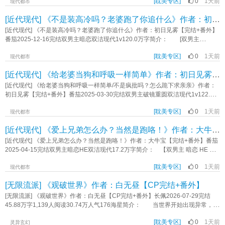
感。 某天在单位他瞅见了一只奶牛猫，四只脚白得像穿手套，屁股根还美得
了拯救这位长在自己审美点上的美强惨反派白月光，程澈决定：茶他！攻略他！
[耽美专区]
0
1天前
钟情。 心中的爱意就像是无边无尽的燎原之火，恶劣因子让他控制不住自己
现代都市
很，长着一个爱心花纹。 最主要的是，这猫还不怕他！ 屈政彧就想养，
守护他！ 影帝级绿茶演技，只对沈含亭一人释放：装乖、卖萌、星星眼，偶
想要去把对方占为己有。 纪寻看着频频出现在自己跟前的男生，是他追求者
一路尾随此猫，遗憾发现有主。然后主人出来了，人靓条顺一小帅哥，一见钟情
[近代现代] 《不是装高冷吗？老婆跑了你追什么》作者：初日见雾【完结+番外】
尔“不经意”贴贴。 内心OS弹幕刷屏，吐槽力MAX，花痴力更MAX！ 沈含
的哥哥。 对方每次不经意的举动都让的他眼眸微暗。 纪寻不知道陆屿究
来得就是这么理所当然，当即就打算连猫带人一起养。 屈家这一家人，有钱
亭起初觉得这小糊咖挺好，后来又觉得他茶里茶气，最后……杯绿茶，他怎么就
竟是喜欢他，还是报复同父异母的弟弟。 就在他想要告白之际，那人却消失
[近代现代] 《不是装高冷吗？老婆跑了你追什么》作者：初日见雾【完结+番外】
有权富得流油。但爹糙妈狠姐铁T，一家子猫嫌狗憎，搁一起凑不出来半个软乎
戒不掉了？ 沈含亭：“谢谢你来到这个世界。”《影帝穿书：我靠绿茶拯救反派
了。 * 五年后，两人再次相遇。 陆屿淡定地说，“大家成年人，这种
番茄2025-12-16完结双男主暗恋双洁现代1v120.0万字简介： [双男主
的。 所以屈爹在看见老单身狗儿子，带回来了个一点也不软乎的十八岁小大
大佬》作者：音子津
事情都是你情我愿，希望日后永不相见。” 本以为当初那被他勾搭的男生会识
+1v1+双A+双向暗恋+年上+小甜文] 混世大魔王Alpha受X以退为进引导型
男生时，老脸拉得比驴脸还长。没多久知道了江亦一的身份，屈爹搓搓手，笑得
趣，没想到——— 对方却频繁制造机会出现在他的跟前。 甚至在陆屿想
[耽美专区]
0
1天前
Alpha攻 · 季野暗恋傅景川许久，生日当晚做了件大胆的事。 ——在
现代都市
面露牙花：“哎呀，是猫啊，你说你这事儿闹的，你早说啊！来给爸带出去溜溜
要逃离的时候，将人按在墙上，桎梏于怀中，一字一顿地说： “我没说我们之
对方易感期期间趁虚而入。 事后怕被拒绝便退回原位当做无事发生。
去！” 【食用指南】 1. 成分复杂爹系&奶牛猫帅萌(偶尔有点小神经) 2.
[近代现代] 《给老婆当狗和呼吸一样简单》作者：初日见雾【完结+番外】
间的关系可以结束。” “招惹我后想全身而退？” “不可能。”《怎么办？急！
· 傅景川捡了个小孩养在身边。 两人情同手足，相依为命。 原以为兄
年龄差10，小猫高中毕业刚成年，后面会继续上学 3. 架空世界观，请不要深
抛弃的小狗找上门了》作者：初日见雾
弟关系会继续维持，怎料在他易感期当日发生一场变故。 · 两人默契不提
[近代现代] 《给老婆当狗和呼吸一样简单/不是疯批吗？怎么跪下求亲亲》作者：
究职业和案件 4. 非纯爽文，可能有点慢热！ 5. 请不要当纪实文学考
及那晚发生过的事，却在对方一言一行中找出感情越界的证据，试图用各种方式
初日见雾【完结+番外】番茄2025-03-30完结双男主破镜重圆双洁现代1v122.2万
究 内容标签： 情有独钟 甜文 成长 萌宠 治愈 日常 主角：江亦一，屈政彧
来试探彼此的态度。 暧昧丛生，就差一层窗户纸，季野不小心偷听见傅景川
字简介： 嘴硬偏执攻*清醒沉沦受 【双男主+1v1＋双洁＋破镜重圆＋疯批
(yù) 一句话简介：人，你好，小猫在努力赚钱。 立意：救助猫猫狗狗，
和别人聊天的内容： “——他还小，不太适合。” 紧接着又得知对方要结婚
[耽美专区]
0
1天前
+酸甜】 陆嘉言跟了裴知闻十几年。 小时候陪玩、陪读，长大后成金丝
现代都市
人人有责！2026.08.05全文软校━━肉肉；《猫猫也要养家糊口》作者：清柏
的“假消息”。 季野二话不说飞向国外。 在国外度假期间时不时给傅景川发
雀。 两人关系密不可分却从来没人提及谈恋爱。 后因一场误会让陆嘉言
[近代现代] 《爱上兄弟怎么办？当然是跑咯！》作者：大牛宝【完结+番外】
微信**挑衅。 “哥，你好好结婚，我一个人过得很好。” “你说得对，适合
心灰意冷，选择离开裴知闻，藏在对方找不到的小城市。 怎料—— 在逃
我的人真的特别多。” “现在我已经不是小孩子，准备给别的Alpha当宝
走的第三年还是被裴知闻抓到了。 原以为会被裴知闻强制性带回去，谁知对
[近代现代] 《爱上兄弟怎么办？当然是跑咯！》作者：大牛宝【完结+番外】番茄
宝。” 手机一丢，扭头投奔刚认识的帅哥。 结果——— 傅景川揪着他
方不按照套路出牌，搬住进他仅有三十平米的出租屋。 * 裴知闻从小被人
2025-04-15完结双男主暗恋HE双洁现代17.2万字简介： 【双男主 暗恋 HE 双
的后衣领语气平静问： “你要当谁的宝宝？”《不是装高冷吗？老婆跑了你追什
在背地里喊“疯子”，家里的人不敢与他走得太近。 后来有人向他发出求救的讯
洁 现代】 秦沅京在自己二十五岁生日这天跑了，准确地说是逃了。 逃得
么》作者：初日见雾
号。 起初本是想养在身边当个宠物，谁知掌控与占有欲如同藤蔓疯长，感情
[耽美专区]
0
1天前
猝不及防、逃得杳无音讯。 因为他突然察出了自己原来一直对李崇戈揣着不
现代都市
在相处中变了个味道。 * 重逢时，裴知闻扼住陆嘉言的下巴：“你永远都
一样的心思。 那是他最好的兄弟，他不该也不可以。 可躲了两年，他还
[无限流派] 《观破世界》作者：白无昼【CP完结+番外】
学不乖。” 后来，陆嘉言居高临下对红着眼快碎掉的裴知闻说： “学不乖的
是回来了，因为漫长的距离不仅没有消磨掉他的妄念，反而横生出抓心挠肺的彻
是你。” “给你的机会不会用，那么一切按照我的来。” * 后来，陆嘉言
骨思念。 他想，回来看看也好，亲眼看着李崇戈结婚生子，看他白首偕老，
[无限流派] 《观破世界》作者：白无昼【CP完结+番外】长佩2026-07-29完结
才知道。 不可一世且倨傲的裴知闻是来认错、学谈恋爱的。 只不过，嘴
这份不合时宜又见不得光的执念才能真正放下。 可他忘了，李崇戈这个人，
45.88万字1,139人阅读30.74万人气176海星简介： 当世界开始出现异常，破
巴比较硬。 * 阅读指南： 1、攻裴受陆。 2、攻脑子有问题，偏病
从来不是别人可以随便招惹的。 李崇戈：好消息，老婆开窍了，坏消息，老
题者出现了。 一开始，只是一个村子集体被诊断出癔症，所有人都大叫着“规
娇；受平静疯感不明显。 3、有误会，轻微狗血。 4、披着强制实则恋爱
婆自己把自己吓跑了。 双洁+双向暗恋+极限拉扯+大钓特钓+HE《爱上兄弟
[耽美专区]
0
1天前
则”与角色；后来，越来越多的地方被规则降临——只有扮演好属于你的角色，完
灵异玄幻