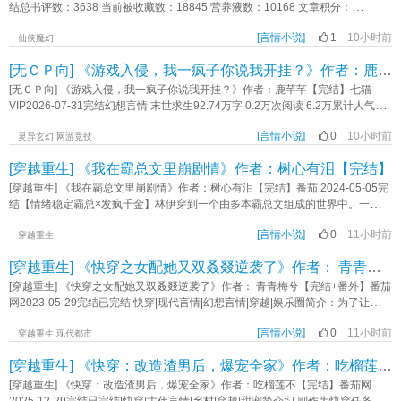
《不是，你是我毒唯啊？》作者：九忌
人，也将揭开很多旧事； 秀水的掌上明珠、甩不掉的烂桃花、苗疆的小蛊
结总书评数：3638 当前被收藏数：18845 营养液数：10168 文章积分：
师、薛定谔的《龙渊古卷》……前缘往事纷至沓来，恢复人身，重回山门，终究
204,790,336【文案】 秦羡穿书了，穿成了书中云山宗里那个灵根被废的大
还是要面对那些不得不面对的历史遗留问题—— 我们为什么不去问问神奇的
[言情小说]
1
10小时前
师姐 原主灵根被废，成为宗门弃子，最后寻了一处偏僻的地方了结了性
仙侠魔幻
狗子呢？他或许有一些，关于江湖的生活意见。 靠谱山门大师兄攻x毒舌阴阳
命 秦羡：好死不如赖活着 就算没了灵根，也得好好活着
[无ＣＰ向] 《游戏入侵，我一疯子你说我开挂？》作者：鹿芊芊【完结】
喜怒无常受 成君x夏舒 低魔微奇幻，有炼体与秘术师之分，本质是个快意
呀 她在穿书前，是一个美食博主，来到这里后，她打算重操旧业，捞起
情仇爱恨交织的武侠故事；部分源于九州设定，自成一系，考据退避，不影响阅
锅铲养活自己 野生的果子可以拿来做果酱，泡果酒，腌肉…… 吸着灵
[无ＣＰ向] 《游戏入侵，我一疯子你说我开挂？》作者：鹿芊芊【完结】七猫
读； 日更。 标签：江湖低魔武侠灵魂转换剧情年上强强秘术师公路文微
气长大的家禽，不论是炖汤还是红烧，都很鲜美 光临秦羡私房菜馆的顾
VIP2026-07-31完结幻想言情 末世求生92.74万字 0.2万次阅读 6.2万累计人气值
奇幻《一只狗的江湖意见》作者：满心如愿
客越来越多 他们有的给钱，有的以物换食物 就是有的食
简介:【0号线·地铁副本公告】“本站唯一规则：禁止尖叫。违规者——抹杀。”林
客…… 秦羡：您的尾巴露出来了啊喂…… 狐妖一族，一向是对人
[言情小说]
0
10小时前
杳醒来时，车厢空荡，广播里重复这句话。她低头，手腕上戴着“分贝计数器”，数
灵异玄幻,网游竞技
类的食物不屑一顾的 打猎吃生肉，树上摘野果 最原始的食材，
值一旦过线，就会死。人类沦为玩家，唯有通关才能存活。失败者，将从现实彻
[穿越重生] 《我在霸总文里崩剧情》作者：树心有泪【完结】
最原始的吃法 直到某一次，狐狸洞里有小妖带回来了半只荷叶鸡 嫩
底消失。林杳本以为，自己只能在这布满邪祟、怪物与疯子的世界中挣扎求生。
滑多汁的鸡肉和菏叶的清香，直接吸引了一整个狐狸洞的小狐狸 小妖：
直到某天，系统警报响彻副本：【检测到钉子户玩家林杳，强行拆除规则墙体，
[穿越重生] 《我在霸总文里崩剧情》作者：树心有泪【完结】番茄 2024-05-05完
有个人类超级会做饭，做出来的食物好香，吃完后，我就顿悟进阶
授予隐藏称号——怪诞拆迁办主任。】林杳：？？？我只是想活，怎么就成了系
结【情绪稳定霸总×发疯千金】林伊穿到一个由多本霸总文组成的世界中。一个打
了…… 秦羡私房菜馆的名声，在妖族内一传十，十传百，族内小妖修炼
统最头疼的拆迁队？《游戏入侵，我一疯子你说我开挂？》作者：鹿芊芊
脸系统说，她的任务是推动剧情获得足够的奖励金才能离开。恶毒女配算什么？
结束后就往私房菜馆跑 狐族妖尊凌樾出关后，本想瞧瞧狐族新生一脉修
[言情小说]
0
11小时前
她就当抽中豪门千金体验卡了。只是剧情为什么总是崩坏啊？“宿主，《陆总的乖
穿越重生
炼如何，结果撞上小妖们化形后，第一时间奔向一个人族女子的私房菜
乖小娇妻》剧情崩坏，你和男配昨天应该发生***的，现在一夜没有情。”“宿主，
馆 去秦羡私房菜馆之前：让本尊瞧瞧，何方妖孽，使出如此歹计，引他
[穿越重生] 《快穿之女配她又双叒叕逆袭了》作者： 青青梅兮【完结+番外】
《百亿总裁的替身情人》剧情崩坏，男女主本该相遇的，现在相遇没遇上。”“宿
狐族稚狐自甘堕落 去秦羡私房菜馆之后：修炼打坐之前，就该吃饱了再
主，《季总，不要再虐了》剧情崩坏，女主被你刺激得要离婚啦。”林伊在这个世
[穿越重生] 《快穿之女配她又双叒叕逆袭了》作者： 青青梅兮【完结+番外】番茄
去，不然哪有那个时间修炼？ 秦羡的私房菜馆生意越来越好，
界里缝缝补补，但剧情却越补越离谱。小娇妻变事业脑了？替身情人掉钱眼里
网2023-05-29完结已完结|快穿|现代言情|幻想言情|穿越|娱乐圈简介：为了让神界
她意外发现，自己那枯萎的灵台，慢慢地冒出了新芽 每当她研制出一道
了？虐文女主变强制爱？林伊崩溃了，“她们都想开了，和我有什么关系啊？”（非
那朵高岭之花神君早日恢复力量，云兮被逼迫进入小世界收集能量。救命，她不
新菜，这颗小芽就会长大一些 它与别的五行灵根不一样，吃的越好，它
女强，不黑原女主，1V1）《我在霸总文里崩剧情》作者：树心有泪
[言情小说]
0
11小时前
过是个小小花妖，哪儿来这么大的实力，可又不得不听从命令，只是……女尊
穿越重生,现代都市
的长的越好，秦羡的功力就越强 秦羡：这就是传闻中的……饭灵
国，她成了权倾朝野的宰相，他是深宫中不受宠的皇子。她成为最年轻的影后，
根？！ 后来，云山宗众人突然发现，曾经被他们视作弃子的秦羡，不仅
[穿越重生] 《快穿：改造渣男后，爆宠全家》作者：吃榴莲不【完结】
他是财大气粗的制片人。她是星际著名的星球主，高冷的军队将军唇角一勾，"这
长出了新的灵根，功力直逼破天镜 云山宗众人纷纷后悔求和 秦
个人，我罩了"……怎么哪儿哪儿都有他，她说她只是来收集能量的，还有人信
[穿越重生] 《快穿：改造渣男后，爆宠全家》作者：吃榴莲不【完结】番茄网
羡：曾经我为云山宗出生入死，却落得一个被师门当弃子的下场，现如今来求我
嘛……《快穿之女配她又双叒叕逆袭了》作者：青青梅兮