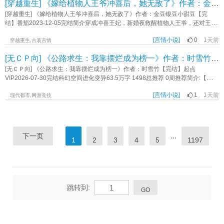
配角李海明何亚文陈春河陈青松王志刚林琴南吴清源宁舒宪一句话简介：疾风劲
[穿越重生] 《嫁给植物人王爷冲喜后，她无敌了》作者：金豆银豆小甜豆【完结】
像。2，女主开篇小，剧情拉扯长，温馨向。3，喜欢的点点收藏哦，男主出场比
他”顾卿臣：“备车，我去边上看着。这小丫头不亲自把这口气用拳头撒出去，怕是
温小楼配角萧延昱赵婉茵顾青荷青霄娘子萧既明一句话简介：物理宅斗你怕了吗
草，嘴甜心狠女主角。立意：如果世界是黑暗的，我便成为火炬。《回到六零当
较晚，介意者慎入。内容标签： 穿越时空 种田文 美食 市井生活 日常 宋穿主角视
几天都不能消停。”顾家是京城的豪门，顾氏集团是全国的经济巨头，而掌管顾氏
[穿越重生] 《嫁给植物人王爷冲喜后，她无敌了》作者：金豆银豆小甜豆【完
立意：冷静对待意外，才能获得成功《说好的宅斗，怎么打起来了？》作者：清
生产队长》作者：洛水伽楠
角祝芙生（三娘）宋鹤安配角祝家众人一句话简介：好好学习，哥哥向上，全家
集团的顾卿臣，相传他冷血无情，不近女色，在商场上向来是铁血手腕，让人闻
结】番茄2023-12-05完结简介穿成冲喜王妃，新婚夜救醒植物人王爷，还对王爷
香大鱿鱼
喜乐立意：爱与生活不可辜负《市井小户女》作者：堂溪客
风丧胆。“卿哥哥，长大我嫁给你好不好？”因为某个小丫头的一句童言。他暗许此
霸王硬上弓！旁人笑她貌丑，她医术超凡治好胎毒，露出艳惊四座的美貌；旁人
生非她不娶。待小丫头十八岁那年，他满心欢喜的去找她可看到的却是她接受了
[言情小说]
0
1天前
骂她无才，她琴棋书画、暗器武功无一不通，狠虐各路渣渣。 就连那高冷王爷也
穿越重生,古装言情
别人的告白。他黯然神伤出了国，等再次归来时……一切都刚刚好谢谢，我的余
逐渐对她动了心。只是此时，他“死去”多年的白月光突然回来了……沈清漪挽唇浅
[无ＣＰ向] 《公路求生：我靠摆烂成为榜一》作者：时雪竹【完结】
生有你。《余生有你臣恋瑶》作者：一念一清尘
笑，“和离吧。”已完结宫斗宅斗医术古代言情穿越空间138.2万字《嫁给植物人王
爷冲喜后，她无敌了》作者：金豆银豆小甜豆
[无ＣＰ向] 《公路求生：我靠摆烂成为榜一》作者：时雪竹【完结】起点
VIP2026-07-30完结科幻空间进化变异63.5万字 1498总推荐 0周推荐简介:【公路
求生+群像+摆烂+锦鲤+搞笑轻松+抽象玩梗】苏娅一睁眼穿越到公路求生游戏
[言情小说]
1
1天前
里，天崩开局一无所有。面对这样的现实，苏娅只用了三秒就接受了，然后决定
现代都市,网游竞技
摆烂！世上无难事，只要肯放弃。结果直接获得【咸鱼】身份，越摆烂越幸运。
无功受禄，坐享其成；不劳而获，一步登天！其他玩家千辛万苦收集材料，她在
晒太阳。天选之子在疯狂跑里程，她在睡觉。副本狂魔下副本乱杀，她在岁月静
好种菜除草。月末一看排行榜。苏娅：“诶，我怎么又是第一啊，真烦人。”标签：
...
下一页
1
2
3
4
5
1197
学生《公路求生：我靠摆烂成为榜一》作者：时雪竹
跳转到:
GO