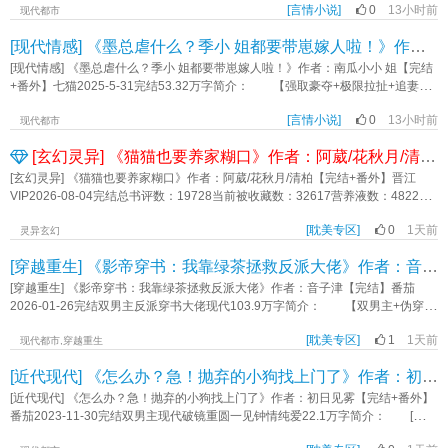
标签：先婚后爱,虐恋,甜宠,豪门总裁,追妻火葬场,都市,现代言情《代替姐姐联姻
[言情小说]
0
13小时前
决意退婚。 退婚当日，沈嘉年缺席，沈母咄咄逼人，“婚约是自小定下的，两
现代都市
后，大佬诱我步步深陷》作者：南瓜小小姐
家又有这么多年的利益捆绑，怎能随意取消？” 许知愿不想父母为难，正好此
[现代情感] 《墨总虐什么？季小 姐都要带崽嫁人啦！》作者：南瓜小小 姐【完结+番外】
时包厢处进来一男人，身量挺拔，五官锋利邪肆，许知愿俏生生的眼珠子一转，
伸手指向他，“不取消也行，沈家儿子又不是只有一个，换个人喽。” ……
[现代情感] 《墨总虐什么？季小 姐都要带崽嫁人啦！》作者：南瓜小小 姐【完结
沈让是沈嘉年同父异母的哥哥，“让” 这个字寓意谦虚，不争抢，不论是沈家的产
+番外】七猫2025-5-31完结53.32万字简介： 【强取豪夺+极限拉扯+追妻火
业，亦或是属于沈嘉年的一切，包括他的小未婚妻。 他从未敢妄想与那个灿
葬场】 分手五年后，季清柠跟墨池再次重逢，为了一个患有先心的小女娃哭
若玫瑰的小公主产生任何交集，直到有一天那朵玫瑰自己掉在他怀里，心口发
[言情小说]
0
13小时前
着求到他面前。 “墨总，求求你救救她，再不手术，她就没命了。” 如今的
现代都市
烫，疯狂偏执的占有欲如藤蔓一般从心底最隐秘的地方破土而出。 沈让有一
墨池已是云城人人闻风丧胆的集团掌权人。 却再也不是曾经把季清柠奉若珍
[玄幻灵异] 《猫猫也要养家糊口》作者：阿葳/花秋月/清柏【完结+番外】
个上了锁的房间，婚后某天许知愿不慎闯入，在看见墙壁上密密麻麻的照片时，
宝的男人。 他看她的眼神没有爱，只有浓烈的恨。 “救她？好啊，跟我三
震惊的失了声。 她想逃，被一个高大强势的身影一步步逼退到墙角，男人阴
个月，我答应你。” 为了救小女娃，季清柠委身于他。 但一直到最后，她
[玄幻灵异] 《猫猫也要养家糊口》作者：阿葳/花秋月/清柏【完结+番外】晋江
沉的声音如同毒舌吐着信子，“怎么办呢宝宝，被你发现了我的秘密，这次是真的
才知道，墨池不过是在戏耍她。 他非但不救，还勒令所有能救小女娃的医生
VIP2026-08-04完结总书评数：19728当前被收藏数：32617营养液数：48222文
不会放你走了。” 标签：现代言情 总裁豪门《换嫁才知，阴湿老公竟是隐藏大
不准救她。 眼睁睁看着小女娃病情恶化，最终奄奄一息。 季清柠绝望
章积分：709,484,096文案： 江亦一是个猫猫人。 前头有个得了老年痴
佬！》作者：南瓜小小姐
了， “墨池，你不是人，你跟你妹妹一样，就是个视人命为草芥的畜生！”
[耽美专区]
0
1天前
呆的狸花猫爷，后头有群等着嘎蛋的流浪猫狗，年仅十八的江亦一穷得吃不上饭
灵异玄幻
看着季清柠心碎离开的背影，墨池眸中迸射出隐忍的痛意。 他的确是想要报
更别提上学。 好在赶上了点网络红利，凭着自己天赋异禀给铲屎官们网络问
[穿越重生] 《影帝穿书：我靠绿茶拯救反派大佬》作者：音子津【完结】
复，可为什么看着她难过，却没有半点报复成功的快感？ 后来，季清柠转身
诊。 开诊首日无人问津，直到某警打假进了直播间，并询问一警犬总是呼吸
嫁人。 婚礼前夕，墨池才知道，那个被他视为草芥的小女娃竟是他的孩
不上且拼命喘，送去医院也检查不出来毛病是什么原因。 江亦一和屏幕对面
[穿越重生] 《影帝穿书：我靠绿茶拯救反派大佬》作者：音子津【完结】番茄
子！ 那个他以为被季清柠狠心“杀”死的孩子，原来，竟被她偷偷生下来
的德牧对视了一眼，“装的。” 某警：“你说啥？” 江亦一：“它觉得工作压力
2026-01-26完结双男主反派穿书大佬现代103.9万字简介： 【双男主+伪穿书
了？ 知道真相的墨池急了，更后悔了，疯了一般，眼眶通红赶到婚礼现
大了，那家医院有只萨摩耶，它看上人家了。哦，它想要萨摩耶当自己的抚慰
+1v1双洁+he+娱乐圈+主攻】 年下绿茶影帝攻 x 矜贵白月光大佬受。 程
场， “季清柠，带着我的孩子嫁人，谁给你的胆子？” ​ 书籍标签：破镜
犬。” 直播观众纷纷嘲笑主播小丑，马上就会被封号，可没多久某警回来了，
[耽美专区]
1
1天前
澈，史上最年轻五金影帝，人生赢家，却有个“坏”习惯——爱骂书！ 还只骂一
现代都市,穿越重生
重圆,1V1,虐恋,偏执,带球跑,豪门总裁,追妻火葬场,都市,现代言情《墨总虐什么？
并郑重感谢江亦一：情况属实，正好快退伍了，已经阉了。 观众：？真神
本，因为那一本小说里的矜贵大反派沈含亭死得太离谱，所以他骂了整整三
季小姐都要带崽嫁人啦！》作者：南瓜小小姐
[近代现代] 《怎么办？急！抛弃的小狗找上门了》作者：初日见雾【完结+番外】
医？！ 江亦一话少又不会解释，却凭借一次次当场打脸，硬是把自己送上了
年！ 报应来了。 一睁眼，他成了荒野求生综艺里查无此人的十八线糊
直播榜第一。 本以为只是赚钱糊口，谁知一脚踏进警局编外名单，从此一边
咖，饿得眼冒金星，镜头都没蹭上。 更绝的是，他心心念念的大反派，竟以
[近代现代] 《怎么办？急！抛弃的小狗找上门了》作者：初日见雾【完结+番外】
养家，一边破案，一边被某人盯上。 屈政彧(yù)是名光荣的人民警察，高大
金主爸爸的身份空降现场！真人帅得惨绝人寰！ 程澈内心：“握草！帅死我了
番茄2023-11-30完结双男主现代破镜重圆一见钟情纯爱22.1万字简介： [双男
英俊，孔武有力，却贼不讨小动物喜欢。但那没关系，毕竟他对那些小东西也无
啊啊啊！ 表面：“沈先生……我好疼……（虚弱绿茶脸）” 为了活命，更为
主+1v1+双洁+破镜重圆+小甜饼] 陆屿对自己同父异母的弟弟的“男朋友”一见