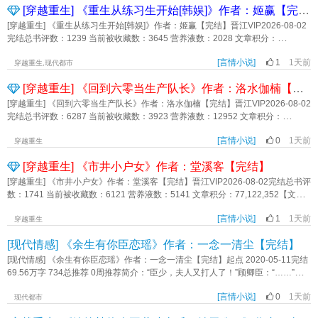
[穿越重生] 《重生从练习生开始[韩娱]》作者：姬赢【完结】
舞，琴弦如水流般于空中舞动，将暗器全部击飞。边上助兴的舞姬展开绢伞，凌
农肥，结出的怪力黄豆，普通人吃了秒变大力士。但它其实是污染物。盛宁又养
空飞起，裙裾如花般飘散。——这个本应是普通架空古代的世界，在十八年前遇
了一只母鸡，天天打鸣，逮着农场里的异变虫子咔咔炫，所过之地寸虫不留，产
[穿越重生] 《重生从练习生开始[韩娱]》作者：姬赢【完结】晋江VIP2026-08-02
到妖邪入侵，为了生存，这个世界与土著人类一起为了自救，自主升级。顾绵绵
下的鸡蛋能促进人体再发育，觉醒异能。但它也是污染物。盛宁还养了一株金银
完结总书评数：1239 当前被收藏数：3645 营养液数：2028 文章积分：
看着眼前的石巨人：穿进去的世界偷偷进化了怎么办？系统还在瑟瑟发抖地发布
花，泡的茶能增强视力，秒变鹰眼；一株枸杞苗，枸杞子能补充肾上激素，累了
88,556,568【文案】乔柒在首都开了几乔知予前世家境贫寒，辍学打工时，凭一
任务：【一鸣惊人，请在宴会中打脸嫡姐，获得郡主的赏识。】将近八尺的嫡姐
来一颗，秒恢复巅峰状态还不伤身……后来它、它、它们都变成了污染物。盛
[言情小说]
1
1天前
张神颜被星探带去韩国。不到一年，她空降女团门面，却因唱跳废柴被全网群
穿越重生,现代都市
低头看向顾绵绵：弱不禁风，你是哪来的小废物！【奋楫争先，请与继母争夺掌
宁：累了，该咋滴咋滴吧。对了，她农场内还有一只灰色狸花猫，同样是污染
嘲，最终团糊，一生潦倒落幕。一觉醒来，她重生回到签约当天，绑定了时间流
家之权。】继母一惊，利爪嵌入八仙桌：细胳膊细腿，你又能办什么事？【轻扫
[穿越重生] 《回到六零当生产队长》作者：洛水伽楠【完结】
物，不过那不是盛宁养的。猫大王在外打江山，偶尔回来投喂一下养的小小奴
速练习室——外界一天，练习室一年！仍然是光速出道的绝色门面，但是，这一
蛾眉，妆点玉容，请努力获得三名以上郎君的青睐。】傅粉施朱的世家公子叹
仆，猫大王一天的疲惫都没有了。*盛宁抵押房子，响应基地开荒计划离开安全区
次，她在无人看见的地方拼了命的练。舞担、主唱、作曲全能，从韩娱一路杀成
[穿越重生] 《回到六零当生产队长》作者：洛水伽楠【完结】晋江VIP2026-08-02
道：我知女郎对我一见倾心，但女郎既不魁伟，也不骁勇，如何称得上是贵女？
时，没人看好，都觉得她肯定呆不住，会灰溜溜回来。后来，所有人都看到盛宁
顶流。阅读提示：1.主女主事业线，前期韩娱，后期内娱。2.原创角色，女团时期
完结总书评数：6287 当前被收藏数：3923 营养液数：12952 文章积分：
对着这群超人，不知如何宅斗的顾绵绵直接破防，精神崩溃。直到她发现，打
的农场不断扩大，数不清的大米小麦堆满仓库，遍地瓜果蔬菜又大又好吃，污染
不恋爱。3.借用韩娱背景，少许私设。内容标签： 时代奇缘 娱乐圈 重生 系统 爽
223,486,560【文案】陈劲草16岁时苏醒前世记忆，她穿越到60年代，正准备跟
脸，可以是殴打的打，宅斗，可以是搏斗的斗，勾心斗角？不存在的，直接短兵
值更是达到了惊人的零。而某些特殊产品更是有钱都买不到，只随盛宁心意偶尔
文主角视角乔知予苏允硕其它：韩娱、女团、娱乐圈一句话简介：从韩国练习生
[言情小说]
0
1天前
小伙伴一起下乡。陈劲草：农村是个广阔天地，也能有所作为。做为一株野草，
穿越重生
相接。从此顾绵绵放飞自我，在抽象的路上越走越快乐。任务1、获得家族的认
放出，无论贫富全都老实排队求购。基地争相跟她合作，向她请教农场种植的秘
到内娱顶流立意：奋斗不息《重生从练习生开始[韩娱]》作者：姬赢
到哪儿都要活得好。她从知青队长开始一步步升到生产队长，为知青谋福利，带
可。顾绵绵：原来把不靠谱的爹抽一顿就行？早说啊。任务2、带着闺中密友去郊
诀，人们尊敬的称她为末世第一净化师。已经成为这个世上最大污染源的盛宁疲
[穿越重生] 《市井小户女》作者：堂溪客【完结】
领乡亲们悄悄脱贫致富。人们提起陈劲草，个个都夸好，人如其名，她就是疾风
外踏青赏花。顾绵绵：为什么“密友”被绑着你别问，为什么“花”能用藤条抽人你也
惫微笑：你们高兴就好。内容标签： 种田文 异能 末世 爽文 经营 废土主角视角盛
中的一株劲草。她让乡亲吃得更饱，让知青过得更好。温馨提示：看文先看排
[穿越重生] 《市井小户女》作者：堂溪客【完结】晋江VIP2026-08-02完结总书评
别问。任务3、扶危济困，获得名声。顾绵绵：什么，恶名也行？其实我不是故意
宁谢远航一句话简介：污染物搞农场，当最大领主立意：就算身处黑暗，也永远
雷，避免被雷，互相筛选，双向奔赴。一、姐弟恋，女大男8岁，女主在男主之前
数：1741 当前被收藏数：6121 营养液数：5141 文章积分：77,122,352【文
的。任务4、开办宴会，让客人宾至如归。顾绵绵：客人陷入危险被我拯救，给个
相信光明《污染物搞农场养毛茸茸》作者：祸阿斗
有段感情。男主最后出现，介意的勿入，雷点多的慎入。 极品反派不分男
案】祝芙生穿越了，不是高门显贵，也不是丫鬟奴仆，而是市井小户人家祝家二
好评是应该的。至于客人为什么在我办的宴会里陷入危险？这不重要。任务5、庄
女，一切人物均为剧情服务，人物三观不代表作者三观。 谢绝写作指导，包括
[言情小说]
1
1天前
房的小女儿——年仅七岁的祝三娘。翁翁是秀才，大半辈子的老秀才。爹爹是童
穿越重生
园经略，提升家族资产。顾绵绵：没庄园怎么办？那就把城外圈起来。还要赚
但不限于剧情和用词。排雷是为了防止介意的人误入，不是让雷的人试雷。互相
生，半辈子的中年童生。家中不甚富裕，但也算不上贫穷，一大家子挤在文州府
钱？简单，那我收个过路费不就行了。在顾绵绵用骚操作推平主线时，系统又甩
[现代情感] 《余生有你臣恋瑶》作者：一念一清尘【完结】
尊重，互道珍重。二、种田基建剧情流，剧情舒缓平静，节奏慢。三、女主独立
的一个小院子里，过得倒是热闹的紧。清早，外头天还没有亮，婆婆杨铁娘的大
出任务：请攻略优质男性。顾绵绵：这个攻略，可以是攻击的攻吗？某优质男
但不孤立，道德三观比较灵活，有野心有心计，先利己顺便利人。配角各有各的
嗓门就打窗外飘进来了。芙生打着哈欠披上干净的衫子，不用睁眼便摸去了同胞
[现代情感] 《余生有你臣恋瑶》作者：一念一清尘【完结】起点 2020-05-11完结
性：可以，但你可以只攻击我一个吗？cp：爱装模作样的嚣张女主x爱撒娇的缺德
考量算计，全文无完美人物。四、晋江好文千千万，不喜你就换；看到雷点你就
哥哥祝筠生的房中，两巴掌将人打醒，瞧着人捧上书了，这才厨房舀水，开始净
69.56万字 734总推荐 0周推荐简介：“臣少，夫人又打人了！”顾卿臣：“……”总
男主阅读提示：1、给女主用这个名字是为了玩反差；2、女主勉强算好人，只是
退，千万别辱追；网络戾气重，大家多宽容。希望世界和平，希望文下不要有战
牙洗脸。穿到古代，非她所愿，年仅七岁，做不了太多。小户之家，眼瞅着后劲
有一天把她关起来，让她再胡闹！说了多少次，打架有危险！“臣少，夫人为了救
性格有一定缺陷，容易随心所欲，且这个世界由于特殊原因人渣多，女主不太会
争，好心情很珍贵，大家别浪费。弃文不必告知。辱骂吵架会删评。日更三千，
不足、前途渺茫的，胞兄有读书的天赋却偏要空耗。那她也只能好好学习，并顺
[言情小说]
0
1天前
人，撞人家车了！”顾卿臣：小丫头，真不把我的话放在心上啊！关起来！结果从
现代都市
对配角心软；3、架空古代背景，搞笑+战斗，带点奇幻带点克，请勿考据。4、
每天上午11点见。内容标签： 爽文 年代文 成长 轻松 群像主角视角陈劲草林鹤白
带手的催促胞兄好好向上了……【食用说明】1，背景风俗仿宋，细水长流，微群
关起来了以后，臣少的态度便改了。“臣少，又有人惹夫人生气了，夫人要去教训
微群像。内容标签： 欢喜冤家 系统 古代幻想 沙雕 反套路 克苏鲁主角视角顾绵绵